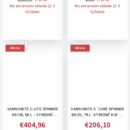
€255,25
€329
(–10 %)
(–10 %)
Na externom sklade (2-3
Na externom sklade (2-3
týždne)
týždne)
Akcia
Akcia
SAMSONITE C-LITE SPINNER
SAMSONITE S´CURE SPINNER
69 CM, 68 L – STREDNÝ
69/25, 79 L -STREDNÝ KUFOR
KUFOR NA 4 KOLIESKACH: 09
SO ZAPÍNANÍM NA 3 KLIPSY:
€404,96
€206,10
BLACK
DARK BLUE