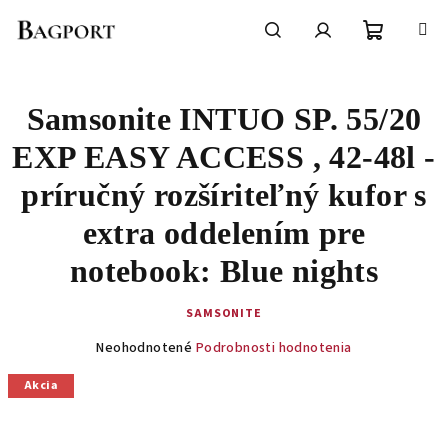
Prejsť
na
obsah
Nákupn
Hľadať
Prihlásenie
Samsonite INTUO SP. 55/20
košík
EXP EASY ACCESS , 42-48l -
príručný rozšíriteľný kufor s
extra oddelením pre
notebook: Blue nights
SAMSONITE
Priemerné
Neohodnotené
Podrobnosti hodnotenia
hodnotenie
produktu
Akcia
je
0,0
z