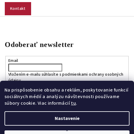
Kontakt
Odoberať newsletter
Email
Vložením e-mailu súhlasíte s
podmienkami ochrany osobných
údajov
Na prispôsobenie obsahu a reklám, poskytovanie funkcií
sociálnych médií a analýzu návštevnosti používame
Prihlásiť sa
súbory cookie. Viac informácií
tu
.
Nastavenie
Copyright 2026
Bagport.sk
. Všetky práva vyhradené.
Upraviť
nastavenie cookies