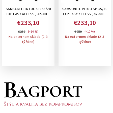
SAMSONITE INTUO SP. 55/20
SAMSONITE INTUO SP. 55/20
EXP EASY ACCESS , 42-48L -
EXP EASY ACCESS , 42-48L -
PRÍRUČNÝ ROZŠÍRITEĽNÝ
PRÍRUČNÝ ROZŠÍRITEĽNÝ
€233,10
€233,10
KUFOR S EXTRA ODDELENÍM
KUFOR S EXTRA ODDELENÍM
PRE NOTEBOOK: BLACK
PRE NOTEBOOK: OLIVE
€259
€259
(–10 %)
(–10 %)
GREEN
Na externom sklade (2-3
Na externom sklade (2-3
týždne)
týždne)
Z
á
p
ä
t