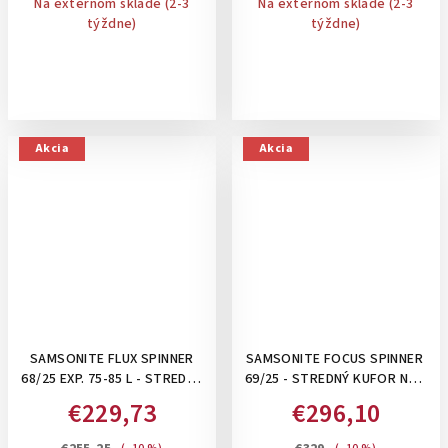
Na externom sklade (2-3
Na externom sklade (2-3
týždne)
týždne)
Akcia
Akcia
SAMSONITE FLUX SPINNER
SAMSONITE FOCUS SPINNER
68/25 EXP. 75-85 L - STREDNÝ
69/25 - STREDNÝ KUFOR NA 4
ROZŠÍRITEĽNÝ KUFOR: RED
KOLIESKACH: MATT SAGE
€229,73
€296,10
KHAKI