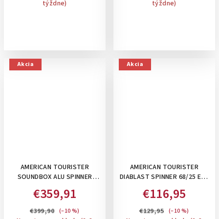
týždne)
týždne)
Akcia
Akcia
AMERICAN TOURISTER
AMERICAN TOURISTER
SOUNDBOX ALU SPINNER
DIABLAST SPINNER 68/25 EXP
68/25 TSA, 73 L- STREDNÝ
TSA, 81 L - STREDNÝ KUFOR
€359,91
€116,95
ALUMÍNIOVÝ KUFOR SO
NA 4 KOLIESKACH,
ZAPÍNANÍM NA KLIPSY:
ROZŠÍRITEĽNÝ NA 91 L:
€399,90
€129,95
(–10 %)
(–10 %)
BRONZE
DIGITAL YELLOW