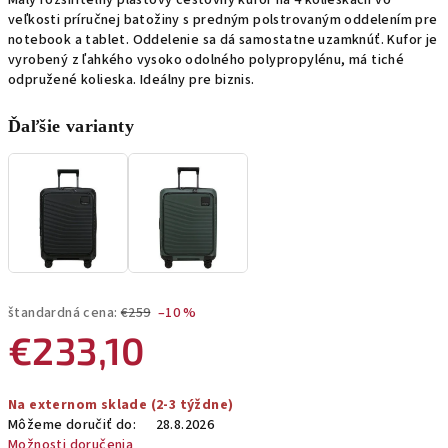
Malý rozšíriteľný plastový cestovný kufor na 4 kolieskach vo
veľkosti príručnej batožiny s predným polstrovaným oddelením pre
notebook a tablet. Oddelenie sa dá samostatne uzamknúť. Kufor je
vyrobený z ľahkého vysoko odolného polypropylénu, má tiché
odpružené kolieska. Ideálny pre biznis.
Ďaľšie varianty
štandardná cena:
€259
–10 %
€233,10
Jednotková
Na externom sklade (2-3 týždne)
cena:
Môžeme doručiť do:
28.8.2026
Možnosti doručenia