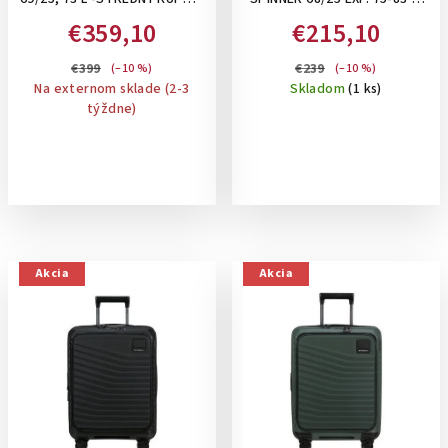
RED
STREDNÝ ROZŠÍRITEĽNÝ
€359,10
€215,10
KUFOR: BLUE NIGHTS
€399
€239
(–10 %)
(–10 %)
Na externom sklade (2-3
Skladom
(1 ks)
týždne)
Akcia
Akcia