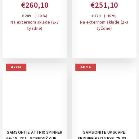
KUFOR, ROZŠÍRITEĽNÝ: MATT
STONE, 80/88 L -STREDNÝ
€260,10
€251,10
SILVER NUON
KUFOR, ROZŠÍRITEĽNÝ
€289
€279
(–10 %)
(–10 %)
Na externom sklade (2-3
Na externom sklade (2-3
týždne)
týždne)
Akcia
Akcia
SAMSONITE ATTRIX SPINNER
SAMSONITE UPSCAPE
69/25, 73 L -STREDNÝ KUFOR:
SPINNER 68/25 EXP. 75-83 L-