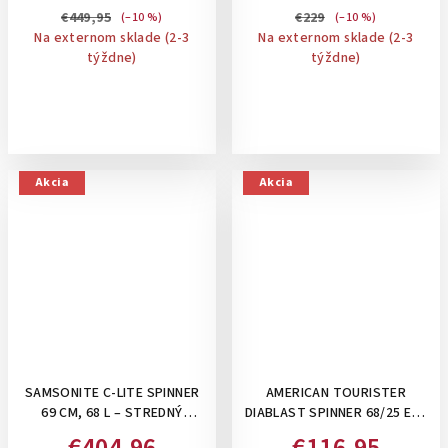
€449,95
€229
(–10 %)
(–10 %)
Na externom sklade (2-3
Na externom sklade (2-3
týždne)
týždne)
Akcia
Akcia
SAMSONITE C-LITE SPINNER
AMERICAN TOURISTER
69 CM, 68 L – STREDNÝ
DIABLAST SPINNER 68/25 EXP
KUFOR NA 4 KOLIESKACH:
TSA, 81 L - STREDNÝ KUFOR
€404,96
€116,95