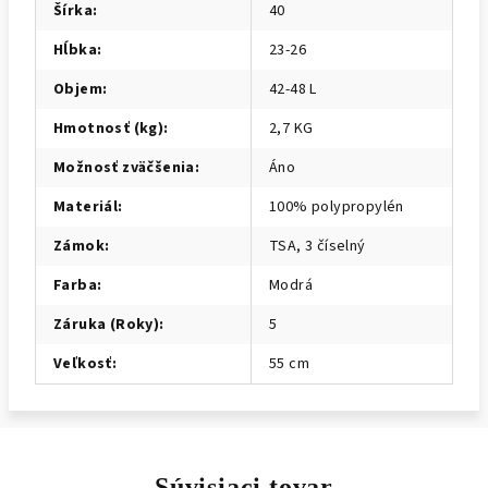
Šírka
:
40
Hĺbka
:
23-26
Objem
:
42-48 L
Hmotnosť (kg)
:
2,7 KG
Možnosť zväčšenia
:
Áno
Materiál
:
100% polypropylén
Zámok
:
TSA, 3 číselný
Farba
:
Modrá
Záruka (Roky)
:
5
Veľkosť
:
55 cm
Súvisiaci tovar