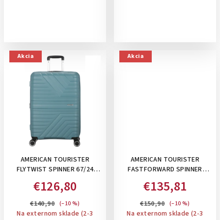
Akcia
Akcia
AMERICAN TOURISTER
AMERICAN TOURISTER
FLYTWIST SPINNER 67/24
FASTFORWARD SPINNER
TSA EXP- ROZŠÍRITEĽNÝ
68/25 TSA EXP, 67 L -
€126,80
€135,81
STREDNÝ KUFOR 63-73 L:
STREDNÝ KUFOR,
STORM BLUE
ROZŠÍRITEĽNÝ NA 77 L:
€140,90
€150,90
(–10 %)
(–10 %)
RADIANT ORANGE
Na externom sklade (2-3
Na externom sklade (2-3