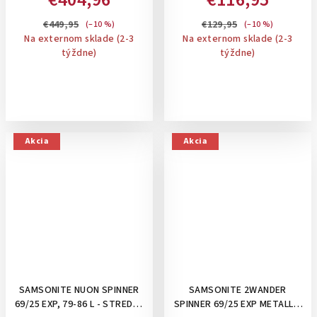
OFF WHITE
NA 4 KOLIESKACH,
ROZŠÍRITEĽNÝ NA 91 L: PINK
€449,95
€129,95
(–10 %)
(–10 %)
GLITCH
Na externom sklade (2-3
Na externom sklade (2-3
týždne)
týždne)
Akcia
Akcia
SAMSONITE NUON SPINNER
SAMSONITE 2WANDER
69/25 EXP, 79-86 L - STREDNÝ
SPINNER 69/25 EXP METALLIC