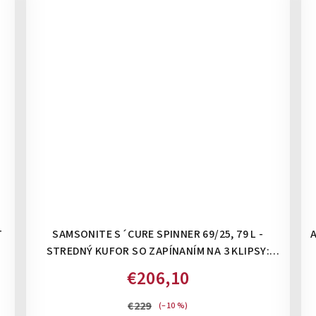
T
SAMSONITE S´CURE SPINNER 69/25, 79 L -
A
STREDNÝ KUFOR SO ZAPÍNANÍM NA 3 KLIPSY:
DARK BLUE
€206,10
€229
(–10 %)