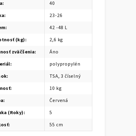
ka
:
40
ka
:
23-26
em
:
42 -48 L
tnosť (kg)
:
2,6 kg
nosť zväčšenia
:
Áno
eriál
:
polypropylén
mok
:
TSA, 3 číselný
nosť
:
10 kg
ba
:
Červená
uka (Roky)
:
5
kosť
:
55 cm