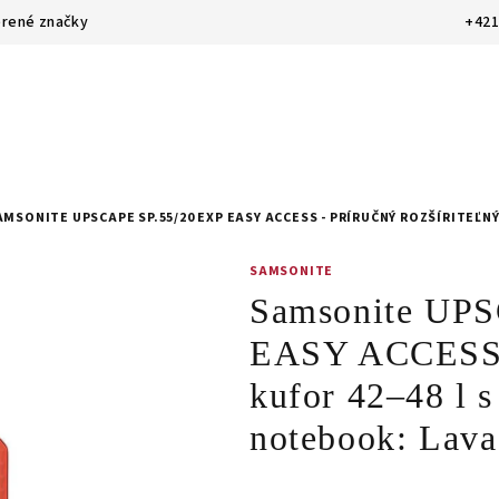
rené značky
+421
AMSONITE UPSCAPE SP.55/20 EXP EASY ACCESS - PRÍRUČNÝ ROZŠÍRITEĽN
SAMSONITE
Samsonite UP
EASY ACCESS -
kufor 42–48 l s
notebook: Lava