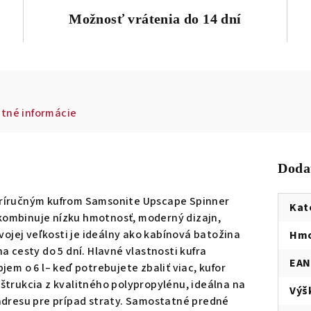
Možnosť vrátenia do 14 dní
tné informácie
Doda
príručným kufrom Samsonite Upscape Spinner
Kat
 kombinuje nízku hmotnosť, moderný dizajn,
vojej veľkosti je ideálny ako kabínová batožina
Hmo
 cesty do 5 dní. Hlavné vlastnosti kufra
EAN
em o 6 l– keď potrebujete zbaliť viac, kufor
štrukcia z kvalitného polypropylénu, ideálna na
Výš
adresu pre prípad straty. Samostatné predné