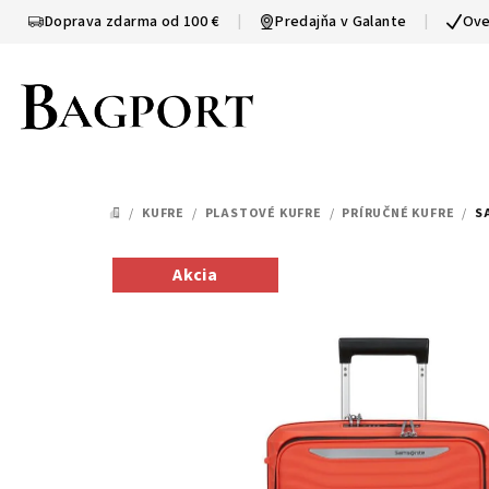
Prejsť
Doprava zdarma od 100 €
|
Predajňa v Galante
|
Ove
na
obsah
/
KUFRE
/
PLASTOVÉ KUFRE
/
PRÍRUČNÉ KUFRE
/
S
DOMOV
Akcia