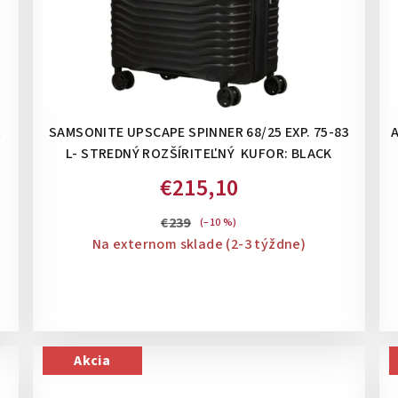
R
SAMSONITE UPSCAPE SPINNER 68/25 EXP. 75-83
A
L- STREDNÝ ROZŠÍRITEĽNÝ KUFOR: BLACK
€215,10
€239
(–10 %)
Na externom sklade (2-3 týždne)
Akcia