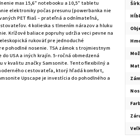
nenie max 15,6" notebooku a 10,5" tabletu
Šír
janie elektroniky počas presunu (powerbanka nie
Hĺb
ovaných PET fliaš – prateľná a odnímateľná,
stovateľov. 4 kolieska s tlmením nárazov a hluku
Obj
ie. Krížové baliace popruhy udržia veci pevne na
teleskopická rukoväť pre jednoduché
Hmo
re pohodlné nosenie. TSA zámok s trojmiestnym
Mož
 do USA a iných krajín. 5-ročná obmedzená
u v kvalitu značky Samsonite. Tento flexibilný a
Mat
 moderného cestovateľa, ktorý hľadá komfort,
Samsonite Upscape je investícia do pohodlného a
Zá
Nos
Far
Zár
Veľ