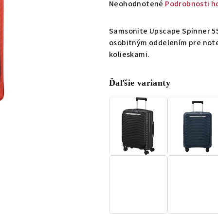
Priemerné
Neohodnotené
Podrobnosti h
hodnotenie
produktu
Samsonite Upscape Spinner 55/2
je
osobitným oddelením pre not
0,0
kolieskami.
z
5
Ďaľšie varianty
hviezdičiek.