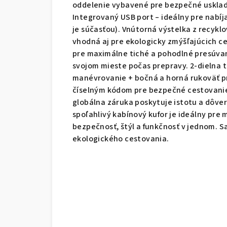
oddelenie vybavené pre bezpečné usklad
Integrovaný USB port – ideálny pre nabí
je súčasťou). Vnútorná výstelka z recykl
vhodná aj pre ekologicky zmýšľajúcich ce
pre maximálne tiché a pohodlné presúvan
svojom mieste počas prepravy. 2-dielna 
manévrovanie + bočná a horná rukoväť p
číselným kódom pre bezpečné cestovanie
globálna záruka poskytuje istotu a dôver
spoľahlivý kabínový kufor je ideálny pre
bezpečnosť, štýl a funkčnosť v jednom. 
ekologického cestovania.