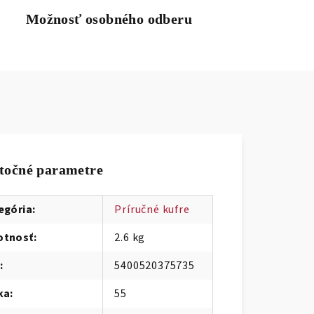
Možnosť osobného odberu
točné parametre
egória
:
Príručné kufre
tnosť
:
2.6 kg
:
5400520375735
ka
:
55