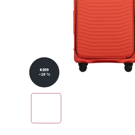
€259
–10 %