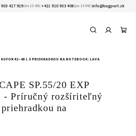
 903 427 919
|
+421 910 933 408
|
info@bagport.sk
(do 13.00)
(po 13.00)
Hľadať
Prihláseni
Nák
koší
Ý KUFOR 42–48 L S PRIEHRADKOU NA NOTEBOOK: LAVA
SCAPE SP.55/20 EXP
 Príručný rozšíriteľný
 priehradkou na