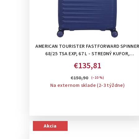
AMERICAN TOURISTER FASTFORWARD SPINNE
68/25 TSA EXP, 67 L - STREDNÝ KUFOR,
ROZŠÍRITEĽNÝ NA 77 L: DUSK PURPLE
€135,81
€150,90
(–10 %)
Na externom sklade (2-3 týždne)
Akcia