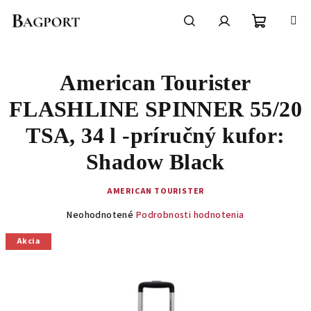
Prejsť
na
obsah
Nákupn
Hľadať
Prihlásenie
American Tourister
košík
FLASHLINE SPINNER 55/20
TSA, 34 l -príručný kufor:
Shadow Black
AMERICAN TOURISTER
Priemerné
Neohodnotené
Podrobnosti hodnotenia
hodnotenie
produktu
Akcia
je
0,0
z
5