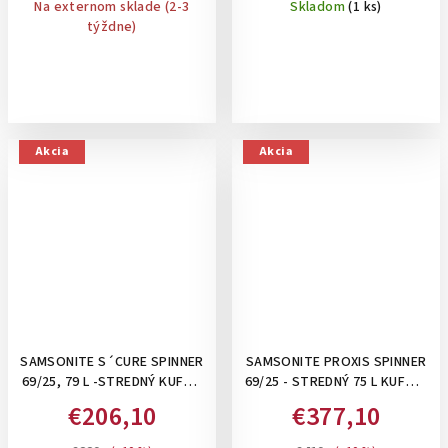
Na externom sklade (2-3
Skladom
(1 ks)
týždne)
Akcia
Akcia
SAMSONITE S´CURE SPINNER
SAMSONITE PROXIS SPINNER
69/25, 79 L -STREDNÝ KUFOR
69/25 - STREDNÝ 75 L KUFOR:
SO ZAPÍNANÍM NA 3 KLIPSY:
SILVER
€206,10
€377,10
DARK BLUE