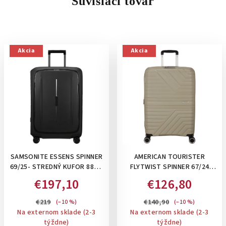
Súvisiaci tovar
Akcia
Akcia
SAMSONITE ESSENS SPINNER
AMERICAN TOURISTER
69/25- STREDNÝ KUFOR 88L S
FLYTWIST SPINNER 67/24
UZAMYKANÍM NA 3 KLIPSY:
TSA EXP- ROZŠÍRITEĽNÝ
€197,10
€126,80
GRAPHITE
STREDNÝ KUFOR 63-73 L:
SANDSTONE
€219
€140,90
(–10 %)
(–10 %)
Na externom sklade (2-3
Na externom sklade (2-3
týždne)
týždne)