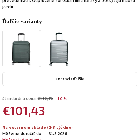
prevedeniach. Odpružené kolieska tlmia nárazy a poskytujú hladkú
jazdu.
Ďaľšie varianty
Zobraziť ďalšie
štandardná cena:
€112,70
–10 %
€101,43
Jednotková
Na externom sklade (2-3 týždne)
cena:
Môžeme doručiť do:
31.8.2026