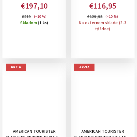
UZAMYKANÍM NA 3 KLIPSY:
TSA, 81 L - STREDNÝ KUFOR
€197,10
€116,95
LAVENDER
NA 4 KOLIESKACH,
ROZŠÍRITEĽNÝ NA 91 L: HYPER
€219
€129,95
(–10 %)
(–10 %)
LIME
Skladom
(1 ks)
Na externom sklade (2-3
týždne)
Akcia
Akcia
AMERICAN TOURISTER
AMERICAN TOURISTER