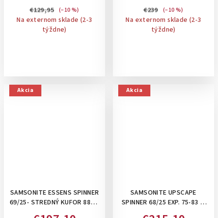
ROZŠÍRITEĽNÝ NA 91 L: BLACK
€129,95
€239
(–10 %)
(–10 %)
CODE
Na externom sklade (2-3
Na externom sklade (2-3
týždne)
týždne)
Akcia
Akcia
SAMSONITE ESSENS SPINNER
SAMSONITE UPSCAPE
69/25- STREDNÝ KUFOR 88L S
SPINNER 68/25 EXP. 75-83 L-
UZAMYKANÍM NA 3 KLIPSY:
STREDNÝ ROZŠÍRITEĽNÝ