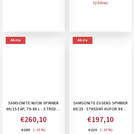
týždne)
Akcia
Akcia
SAMSONITE NUON SPINNER
SAMSONITE ESSENS SPINNER
69/25 EXP, 79-86 L - STREDNÝ
69/25- STREDNÝ KUFOR 88L S
KUFOR, ROZŠÍRITEĽNÝ: MATT
UZAMYKANÍM NA 3 KLIPSY:
€260,10
€197,10
SAGE KHAKI
CHARCOAL/RED
€289
€219
(–10 %)
(–10 %)