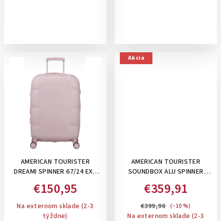
Akcia
AMERICAN TOURISTER
AMERICAN TOURISTER
DREAMI SPINNER 67/24 EXP
SOUNDBOX ALU SPINNER
TSA DREAMYSKY PINK -
68/25 TSA, 73 L- STREDNÝ
€150,95
€359,91
STREDNÝ KUFOR,
ALUMÍNIOVÝ KUFOR SO
ROZŠÍRITEĽNÝ 69-78 L
ZAPÍNANÍM NA KLIPSY:
Na externom sklade (2-3
€399,90
(–10 %)
BRONZE
týždne)
Na externom sklade (2-3