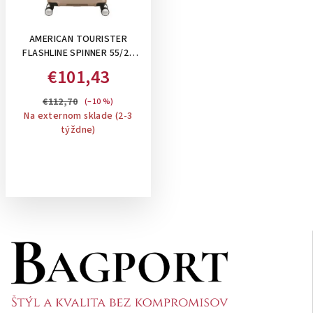
AMERICAN TOURISTER
FLASHLINE SPINNER 55/20
TSA, 34 L -PRÍRUČNÝ KUFOR:
€101,43
IVORY GOLD
€112,70
(–10 %)
Na externom sklade (2-3
týždne)
Z
á
p
ä