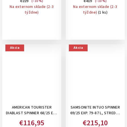
€229
€419
(–10 %)
(–10 %)
Na externom sklade (2-3
Na externom sklade (2-3
týždne)
týždne)
(1 ks)
Akcia
Akcia
AMERICAN TOURISTER
SAMSONITE INTUO SPINNER
DIABLAST SPINNER 68/25 EXP
69/25 EXP. 79-87 L, STREDNÝ
TSA, 81 L - STREDNÝ KUFOR
ROZŠÍRITEĽNÝ KUFOR: BLUE
€116,95
€215,10
NA 4 KOLIESKACH,
NIGHTS