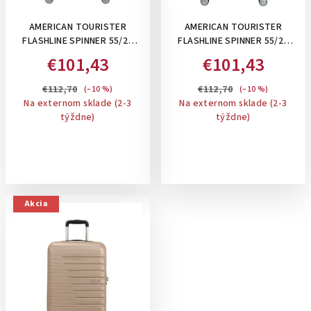
AMERICAN TOURISTER
AMERICAN TOURISTER
FLASHLINE SPINNER 55/20
FLASHLINE SPINNER 55/20
TSA, 34 L -PRÍRUČNÝ KUFOR:
TSA, 34 L -PRÍRUČNÝ KUFOR:
€101,43
€101,43
DARK FOREST
SKY SILVER
€112,70
€112,70
(–10 %)
(–10 %)
Na externom sklade (2-3
Na externom sklade (2-3
týždne)
týždne)
Akcia