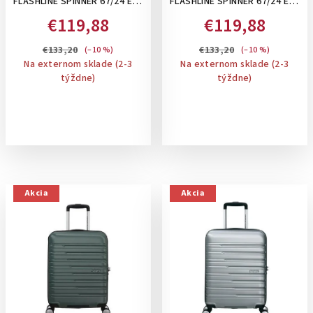
FLASHLINE SPINNER 67/24 EXP
FLASHLINE SPINNER 67/24 EXP
TSA, 69-75 L - STREDNÝ
TSA, 69-75 L - STREDNÝ
€119,88
€119,88
ROZŠÍRITEĽNÝ KUFOR: DARK
ROZŠÍRITEĽNÝ KUFOR: IVORY
FOREST
GOLD
€133,20
€133,20
(–10 %)
(–10 %)
Na externom sklade (2-3
Na externom sklade (2-3
týždne)
týždne)
Akcia
Akcia