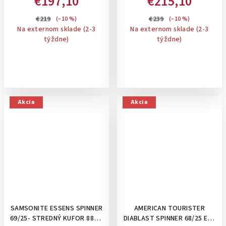
€197,10
€215,10
LAVA
KUFOR: CLIMBING IVY
€219
€239
(–10 %)
(–10 %)
Na externom sklade (2-3
Na externom sklade (2-3
týždne)
týždne)
Akcia
Akcia
SAMSONITE ESSENS SPINNER
AMERICAN TOURISTER
69/25- STREDNÝ KUFOR 88L S
DIABLAST SPINNER 68/25 EXP