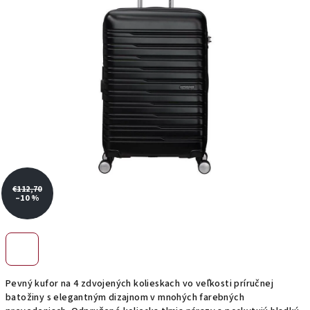
hviezdičiek.
€112,70
–10 %
Pevný kufor na 4 zdvojených kolieskach vo veľkosti príručnej
batožiny s elegantným dizajnom v mnohých farebných