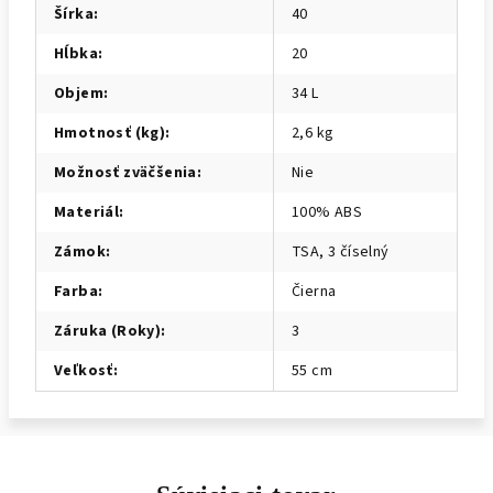
Šírka
:
40
Hĺbka
:
20
Objem
:
34 L
Hmotnosť (kg)
:
2,6 kg
Možnosť zväčšenia
:
Nie
Materiál
:
100% ABS
Zámok
:
TSA, 3 číselný
Farba
:
Čierna
Záruka (Roky)
:
3
Veľkosť
:
55 cm