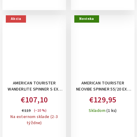
Akcia
Novinka
AMERICAN TOURISTER
AMERICAN TOURISTER
WANDERLITE SPINNER S EXP
NEOVIBE SPINNER 55/20 EXP
TSA GALACTIC MAUVE ,45 L-
TSA TRUE BLACK, 37-43 L -
€107,10
€129,95
PRÍRUČNÝ KUFOR
PRÍRUČNÝ KUFOR
ROZŠÍRITEĽNÝ
ROZŠÍRITEĽNÝ, ČIERNY
€119
Skladom
(1 ks)
(–10 %)
Na externom sklade (2-3
týždne)