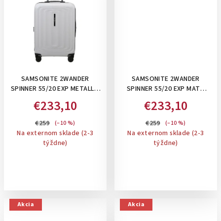
SAMSONITE 2WANDER
SAMSONITE 2WANDER
SPINNER 55/20 EXP METALLIC
SPINNER 55/20 EXP MATT
STONE PRÍRUČNÝ KUFOR ,
SAGE KHAKI- PRÍRUČNÝ
€233,10
€233,10
ROZŠÍRITEĽNÝ
KUFOR , ROZŠÍRITEĽNÝ
€259
€259
(–10 %)
(–10 %)
Na externom sklade (2-3
Na externom sklade (2-3
týždne)
týždne)
Akcia
Akcia