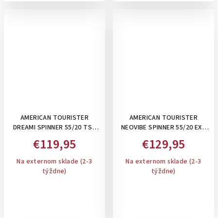
AMERICAN TOURISTER
AMERICAN TOURISTER
DREAMI SPINNER 55/20 TSA
NEOVIBE SPINNER 55/20 EXP
CLOUD WHITE - PRÍRUČNÝ
TSA MUTED MINT - PRÍRUČNÝ
€119,95
€129,95
KUFOR
KUFOR ROZŠÍRITEĽNÝ
Na externom sklade (2-3
Na externom sklade (2-3
týždne)
týždne)