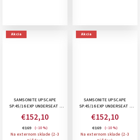
Akcia
Akcia
SAMSONITE UPSCAPE
SAMSONITE UPSCAPE
SP.45/16 EXP UNDERSEAT ,
SP.45/16 EXP UNDERSEAT ,
28/32 L- PRÍRUČNÝ KUFOR
28/32 L- PRÍRUČNÝ KUFOR
€152,10
€152,10
POD SEDADLO 45 CM,
POD SEDADLO 45 CM,
ROZŠÍRITEĽNÝ: SAGE
ROZŠÍRITEĽNÝ: LAVA
€169
€169
(–10 %)
(–10 %)
Na externom sklade (2-3
Na externom sklade (2-3