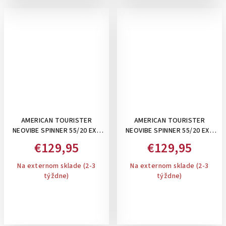
AMERICAN TOURISTER
AMERICAN TOURISTER
NEOVIBE SPINNER 55/20 EXP
NEOVIBE SPINNER 55/20 EXP
TSA SUMMER SAND -
TSA FRESH LILAC - PRÍRUČNÝ
€129,95
€129,95
PRÍRUČNÝ KUFOR
KUFOR ROZŠÍRITEĽNÝ
ROZŠÍRITEĽNÝ
Na externom sklade (2-3
Na externom sklade (2-3
týždne)
týždne)