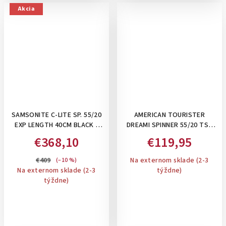
Akcia
SAMSONITE C-LITE SP. 55/20
AMERICAN TOURISTER
EXP LENGTH 40CM BLACK -
DREAMI SPINNER 55/20 TSA
PRÍRUČNÝ KUFOR,
DREAMYSKY PINK- PRÍRUČNÝ
€368,10
€119,95
ROZŠÍRITEĽNÝ 36/42 L
KUFOR
€409
Na externom sklade (2-3
(–10 %)
Na externom sklade (2-3
týždne)
týždne)