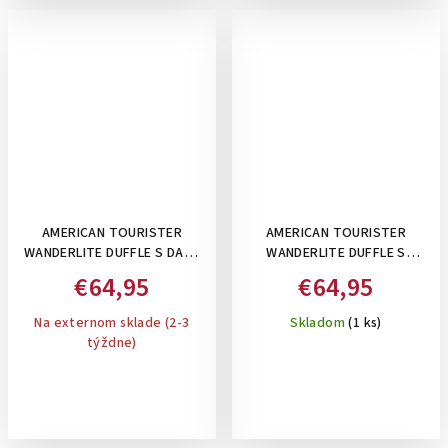
AMERICAN TOURISTER
AMERICAN TOURISTER
WANDERLITE DUFFLE S DARK
WANDERLITE DUFFLE S
NAVY- PRÍRUČNÁ CESTOVNÁ
SHADOW BLACK- PRÍRUČNÁ
€64,95
€64,95
TAŠKA,53 L
CESTOVNÁ TAŠKA,53 L
Na externom sklade (2-3
Skladom
(1 ks)
týždne)