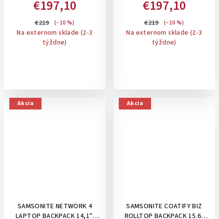
€197,10
€197,10
ROZŠÍRITEĽNÝ: BLUE NIGHTS
ROZŠÍRITEĽNÝ: BLACK-
€219
€219
(–10 %)
(–10 %)
Na externom sklade (2-3
Na externom sklade (2-3
týždne)
týždne)
Akcia
Akcia
SAMSONITE NETWORK 4
SAMSONITE COATIFY BIZ
LAPTOP BACKPACK 14,1",
ROLLTOP BACKPACK 15.6"