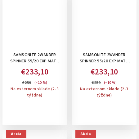
SAMSONITE 2WANDER
SAMSONITE 2WANDER
SPINNER 55/20 EXP MATT
SPINNER 55/20 EXP MATT
GRAPHITE- PRÍRUČNÝ KUFOR
BROWN- PRÍRUČNÝ KUFOR ,
€233,10
€233,10
, ROZŠÍRITEĽNÝ
ROZŠÍRITEĽNÝ
€259
€259
(–10 %)
(–10 %)
Na externom sklade (2-3
Na externom sklade (2-3
týždne)
týždne)
Akcia
Akcia