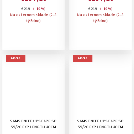
ROZŠÍRITEĽNÝ: YELLOW
ROZŠÍRITEĽNÝ: CLIMBING IVY
€219
€219
(–10 %)
(–10 %)
Na externom sklade (2-3
Na externom sklade (2-3
týždne)
týždne)
Akcia
Akcia
SAMSONITE UPSCAPE SP.
SAMSONITE UPSCAPE SP.
55/20 EXP LENGTH 40CM
55/20 EXP LENGTH 40CM
,39/45 L- PRÍRUČNÝ KUFOR
,39/45 L- PRÍRUČNÝ KUFOR