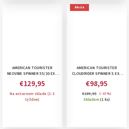
Akcia
AMERICAN TOURISTER
AMERICAN TOURISTER
NEOVIBE SPINNER 55/20 EXP
CLOUDRIDER SPINNER S EXP
TSA STEEL BLUE - PRÍRUČNÝ
TSA ASTRAL RED - PRÍRUČNÝ
€129,95
€98,95
KUFOR ROZŠÍRITEĽNÝ
KUFOR, ROZŠÍRITEĽNÝ
Na externom sklade (2-3
€109,95
(–10 %)
týždne)
Skladom
(1 ks)