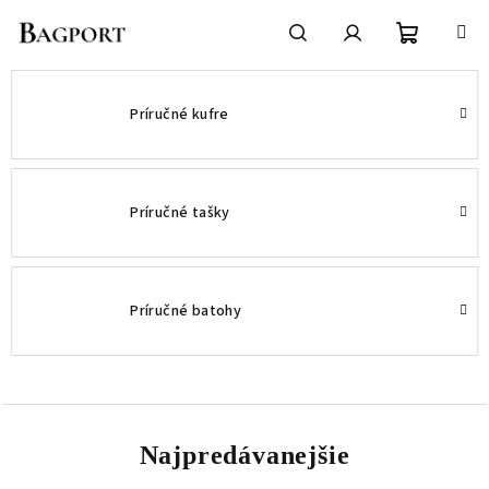
Prejsť
na
obsah
Nákupn
Hľadať
Prihlásenie
Príručné kufre
košík
Príručné tašky
Príručné batohy
Najpredávanejšie