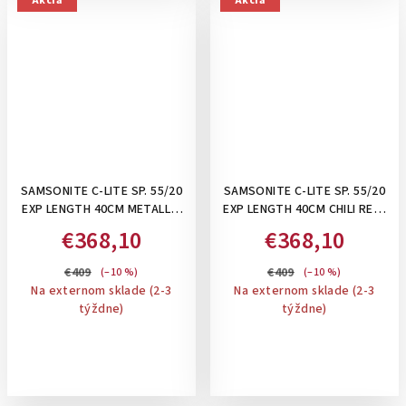
Akcia
Akcia
SAMSONITE C-LITE SP. 55/20
SAMSONITE C-LITE SP. 55/20
EXP LENGTH 40CM METALLIC
EXP LENGTH 40CM CHILI RED-
GREEN- PRÍRUČNÝ KUFOR,
PRÍRUČNÝ KUFOR,
€368,10
€368,10
ROZŠÍRITEĽNÝ 36/42 L
ROZŠÍRITEĽNÝ 36/42 L
€409
€409
(–10 %)
(–10 %)
Na externom sklade (2-3
Na externom sklade (2-3
týždne)
týždne)