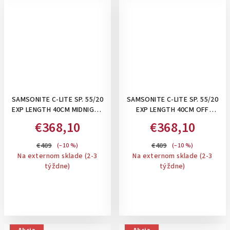
SAMSONITE C-LITE SP. 55/20
SAMSONITE C-LITE SP. 55/20
EXP LENGTH 40CM MIDNIGHT
EXP LENGTH 40CM OFF
BLUE- PRÍRUČNÝ KUFOR,
WHITE- PRÍRUČNÝ KUFOR,
€368,10
€368,10
ROZŠÍRITEĽNÝ 36/42 L
ROZŠÍRITEĽNÝ 36/42 L
€409
€409
(–10 %)
(–10 %)
Na externom sklade (2-3
Na externom sklade (2-3
týždne)
týždne)