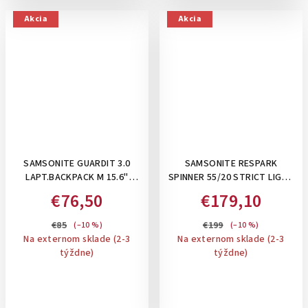
Akcia
Akcia
SAMSONITE GUARDIT 3.0
SAMSONITE RESPARK
LAPT.BACKPACK M 15.6"
SPINNER 55/20 STRICT LIGHT
BLUE- BATOH NA NOTEBOOK
SAGE, 43 L- PRÍRUČNÝ KUFOR
€76,50
€179,10
, 22,5 L
€85
€199
(–10 %)
(–10 %)
Na externom sklade (2-3
Na externom sklade (2-3
týždne)
týždne)