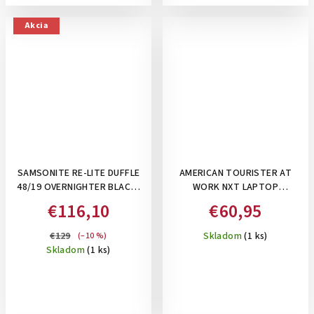
Akcia
SAMSONITE RE-LITE DUFFLE
AMERICAN TOURISTER AT
48/19 OVERNIGHTER BLACK-
WORK NXT LAPTOP
PRÍRUČNÁ CESTOVNÁ TAŠKA,
BACKPACK 17.3" BLACK-
€116,10
€60,95
36,5 L
BATOH NA NOTEBOOK 17,3",
38 L
€129
Skladom
(1 ks)
(–10 %)
Skladom
(1 ks)