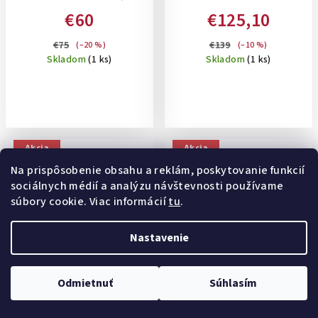
15,5 L - BATOH NA 14,1"
BLACK , 22,5 L- BATOH NA
€60
€125,10
NOTEBOOK, ČIERNY
15,6 " NOTEBOOK
€75
€139
(–20 %)
(–10 %)
Skladom
(1 ks)
Skladom
(1 ks)
Akcia
Akcia
Na prispôsobenie obsahu a reklám, poskytovanie funkcií
sociálnych médií a analýzu návštevnosti používame
súbory cookie. Viac informácií
tu
.
Nastavenie
Odmietnuť
Súhlasím
SAMSONITE MIDTOWN
SAMSONITE GUARDIT CLASSY
LAPTOP BACKPACK M ,23 L,
2.0 LPT.BACKPACK 15.6"