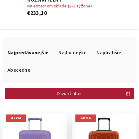
ROZŠÍRITEĽNÝ
Na externom sklade (2-3 týždne)
€233,10
R
a
Najpredávanejšie
Najlacnejšie
Najdrahšie
d
e
Abecedne
n
i
Otvoriť filter
e
p
r
V
Akcia
Akcia
o
ý
d
p