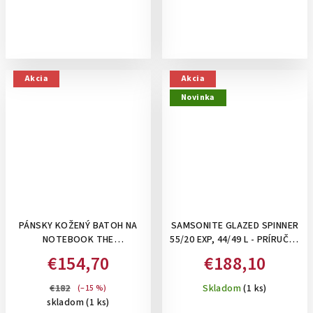
Akcia
Akcia
Novinka
PÁNSKY KOŽENÝ BATOH NA
SAMSONITE GLAZED SPINNER
NOTEBOOK THE
55/20 EXP, 44/49 L - PRÍRUČNÝ
CHESTERFIELD BRAND RICH-
KUFOR S ODDELENÍM NA
€154,70
€188,10
KOŇAKOVÝ
NOTEBOOK, ROZŠÍRITEĽNÝ:
SAGE GREEN
€182
Skladom
(1 ks)
(–15 %)
skladom
(1 ks)