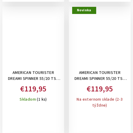
Novinka
AMERICAN TOURISTER
AMERICAN TOURISTER
DREAMI SPINNER 55/20 TSA
DREAMI SPINNER 55/20 TSA
BLUE DREAM - PRÍRUČNÝ
EVERDREAM SAGE- PRÍRUČNÝ
€119,95
€119,95
KUFOR, BLEDOMODRÝ
KUFOR
Skladom
(1 ks)
Na externom sklade (2-3
týždne)