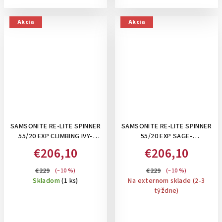
Akcia
Akcia
SAMSONITE RE-LITE SPINNER
SAMSONITE RE-LITE SPINNER
55/20 EXP CLIMBING IVY-
55/20 EXP SAGE-
ROZŠÍRITEĽNÝ 39-44 L
ROZŠÍRITEĽNÝ 39-44 L
€206,10
€206,10
PRÍRUČNÝ KUFOR + BALIACE
PRÍRUČNÝ KUFOR+ BALIACE
KOCKY A PERSONIFIKAČNÉ
KOCKY A PERSONIFIKAČNÉ
€229
€229
(–10 %)
(–10 %)
NÁLEPKY
NÁLEPKY
Skladom
(1 ks)
Na externom sklade (2-3
týždne)