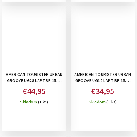
AMERICAN TOURISTER URBAN
AMERICAN TOURISTER URBAN
GROOVE UG28 LAPT.BP 15.6"
GROOVE UG12 LAPT BP 15.6"
WORK BLACK- BATOH NA
SLIM BLACK- BATOH NA
€44,95
€34,95
NOTEBOOK, 26 L
NOTEBOOK, 20,5 L
Skladom
(1 ks)
Skladom
(1 ks)