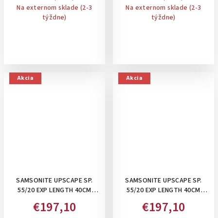
Na externom sklade (2-3
Na externom sklade (2-3
týždne)
týždne)
Akcia
Akcia
SAMSONITE UPSCAPE SP.
SAMSONITE UPSCAPE SP.
55/20 EXP LENGTH 40CM
55/20 EXP LENGTH 40CM
,39/45 L- PRÍRUČNÝ KUFOR
,39/45 L- PRÍRUČNÝ KUFOR
€197,10
€197,10
ROZŠÍRITEĽNÝ: SAGE
ROZŠÍRITEĽNÝ: LAVA