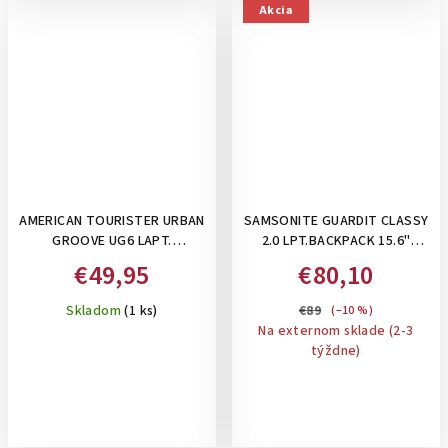
Akcia
AMERICAN TOURISTER URBAN
SAMSONITE GUARDIT CLASSY
GROOVE UG6 LAPT.
2.0 LPT.BACKPACK 15.6"
BACKPACK 15.6" BLACK -
STONE GREY - DÁMSKY
€49,95
€80,10
BATOH NA NOTEBOOK, 26 L
BATOH NA NOTEBOOK 22,5 L
Skladom
(1 ks)
€89
(–10 %)
Na externom sklade (2-3
týždne)