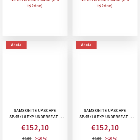
týždne)
týždne)
Akcia
Akcia
SAMSONITE UPSCAPE
SAMSONITE UPSCAPE
SP.45/16 EXP UNDERSEAT ,
SP.45/16 EXP UNDERSEAT ,
28/32 L- PRÍRUČNÝ KUFOR
28/32 L- PRÍRUČNÝ KUFOR
€152,10
€152,10
POD SEDADLO 45 CM,
POD SEDADLO 45 CM,
ROZŠÍRITEĽNÝ: BLUE NIGHTS
ROZŠÍRITEĽNÝ: BLACK
€169
€169
(–10 %)
(–10 %)