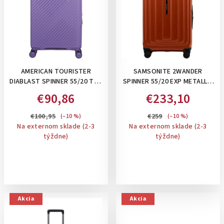
u
i
k
s
t
p
o
r
v
o
AMERICAN TOURISTER
SAMSONITE 2WANDER
d
DIABLAST SPINNER 55/20 TSA
SPINNER 55/20 EXP METALLIC
u
- PRÍRUČNÝ KUFOR NA 4
TERRACOTTA, 40/46 L
€90,86
€233,10
k
KOLIESKACH: PURPLE PULSE
PRÍRUČNÝ KUFOR ,
ROZŠÍRITEĽNÝ
t
€100,95
€259
(–10 %)
(–10 %)
Na externom sklade (2-3
Na externom sklade (2-3
o
týždne)
týždne)
v
Akcia
Akcia