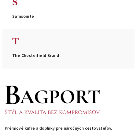
S
Samsonite
T
The Chesterfield Brand
Z
á
p
ä
t
i
Prémiové kufre a doplnky pre náročných cestovateľov.
e