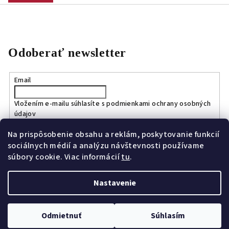
Odoberať newsletter
Email
Vložením e-mailu súhlasíte s
podmienkami ochrany osobných
údajov
Na prispôsobenie obsahu a reklám, poskytovanie funkcií
Prihlásiť sa
sociálnych médií a analýzu návštevnosti používame
súbory cookie. Viac informácií
tu
.
Nastavenie
Copyright 2026
Bagport.sk
. Všetky práva vyhradené.
Upraviť
nastavenie cookies
Odmietnuť
Súhlasím
Vytvoril Shoptet
a
Adatelier