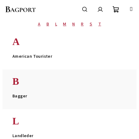
Prejsť
na
obsah
Nákupn
Hľadať
Prihlásenie
A
B
L
M
N
R
S
T
košík
A
American Tourister
B
Bagger
L
Landleder