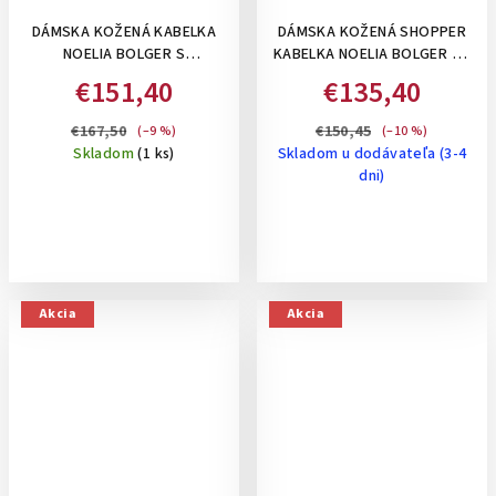
DÁMSKA KOŽENÁ KABELKA
DÁMSKA KOŽENÁ SHOPPER
NOELIA BOLGER S
KABELKA NOELIA BOLGER VO
ORGANIZÉROM,STREDNE
VINTAGE ŠTÝLE - KOŇAKOVÁ
€151,40
€135,40
VEĽKÁ- KOŇAKOVÁ
€167,50
€150,45
(–9 %)
(–10 %)
Skladom
(1 ks)
Skladom u dodávateľa (3-4
dni)
Akcia
Akcia