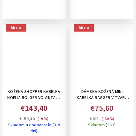
Akcia
Akcia
KOŽENÁ SHOPPER KABELKA
DÁMSKA KOŽENÁ MINI
NOELIA BOLGER VO VINTAGE
KABELKA BAGGER V TVARE
ŠTÝLE, NA RAMENO -
MEŠCA , DO
€143,40
€75,60
KOŇAKOVÁ
RUKY/CROSSBODY - ČIERNA
€159,30
€109
(–9 %)
(–30 %)
Skladom u dodávateľa (3-4
Skladom
(1 ks)
dni)