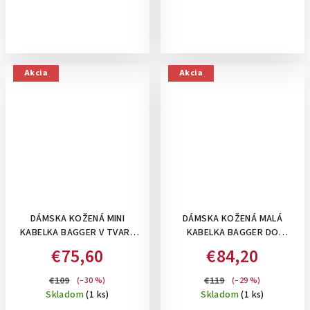
Akcia
Akcia
DÁMSKA KOŽENÁ MINI
DÁMSKA KOŽENÁ MALÁ
KABELKA BAGGER V TVARE
KABELKA BAGGER DO
MEŠCA - DO
RUKY/CROSSBODY S
€75,60
€84,20
RUKY/CROSSBODY - ZLATÁ
KOVOVÝM PATENTOM -
ČIERNA
€109
€119
(–30 %)
(–29 %)
Skladom
(1 ks)
Skladom
(1 ks)