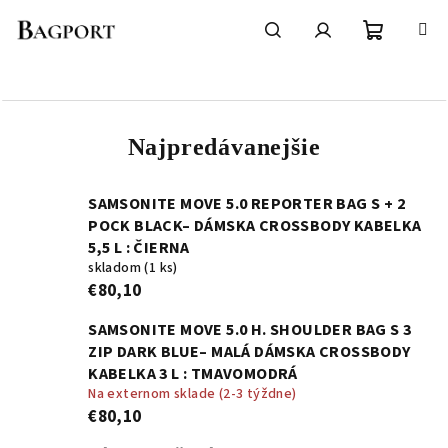
Prejsť
na
obsah
Nákupn
Hľadať
Prihlásenie
košík
Najpredávanejšie
SAMSONITE MOVE 5.0 REPORTER BAG S + 2
POCK BLACK– DÁMSKA CROSSBODY KABELKA
5,5 L : ČIERNA
skladom
(1 ks)
€80,10
SAMSONITE MOVE 5.0 H. SHOULDER BAG S 3
ZIP DARK BLUE– MALÁ DÁMSKA CROSSBODY
KABELKA 3 L : TMAVOMODRÁ
Na externom sklade (2-3 týždne)
€80,10