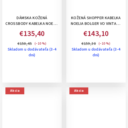
DÁMSKA KOŽENÁ
KOŽENÁ SHOPPER KABELKA
CROSSBODY KABELKA NOELIA
NOELIA BOLGER VO VINTAGE
BOLGER S DIZAJNOVÝM
ŠTÝLE, NA RAMENO - ŽLTÁ
€135,40
€143,10
PREŠÍVANÍM, STREDNÁ-
ČIERNA
€150,45
€159,30
(–10 %)
(–10 %)
Skladom u dodávateľa (3-4
Skladom u dodávateľa (3-4
dni)
dni)
Akcia
Akcia