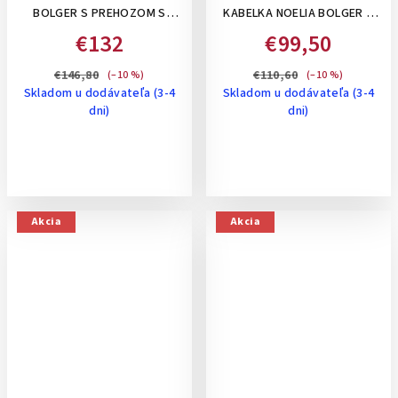
BOLGER S PREHOZOM S
KABELKA NOELIA BOLGER S
KRÁTKYM A DLHÝM
LESKLÝM POVRCHOM: OFF
€132
€99,50
RAMIENKOM, VNÚTORNÝMI
WHITE - BEŽOVÁ
PRIEHRADKAMI- HNEDÁ
€146,80
€110,60
(–10 %)
(–10 %)
Skladom u dodávateľa (3-4
Skladom u dodávateľa (3-4
dni)
dni)
Akcia
Akcia