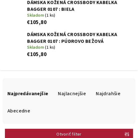
DÁMSKA KOŽENÁ CROSSBODY KABELKA
BAGGER 0107 : BIELA
Skladom
(1 ks)
€105,80
DÁMSKA KOŽENÁ CROSSBODY KABELKA
BAGGER 0107 : PÚDROVO BEŽOVÁ
Skladom
(1 ks)
€105,80
R
a
Najpredávanejšie
Najlacnejšie
Najdrahšie
d
e
Abecedne
n
i
Otvoriť filter
e