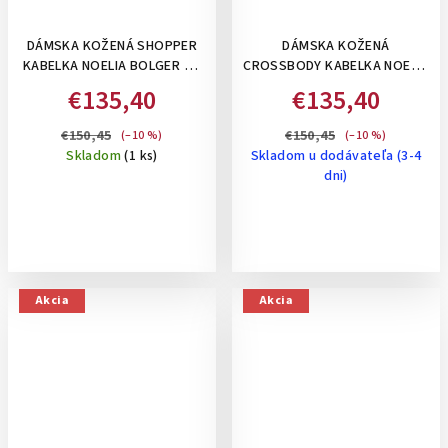
DÁMSKA KOŽENÁ SHOPPER
DÁMSKA KOŽENÁ
KABELKA NOELIA BOLGER VO
CROSSBODY KABELKA NOELIA
VINTAGE ŠTÝLE - ČIERNA
BOLGER S DIZAJNOVÝM
€135,40
€135,40
PREŠÍVANÍM- TMAVO HNEDÁ
€150,45
€150,45
(–10 %)
(–10 %)
Skladom
(1 ks)
Skladom u dodávateľa (3-4
dni)
Akcia
Akcia