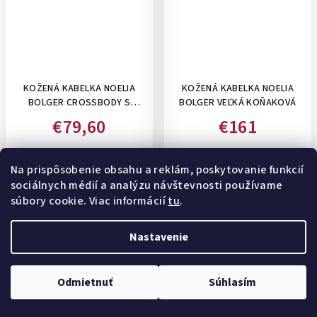
KOŽENÁ KABELKA NOELIA
KOŽENÁ KABELKA NOELIA
BOLGER CROSSBODY S
BOLGER VEĽKÁ KOŇAKOVÁ
PREŠÍVANÍM - MALÁ,
€79,60
€161
KOŇAKOVÁ
€88,45
€179
(–10 %)
(–10 %)
Skladom u dodávateľa (3-4
Skladom
(1 ks)
Na prispôsobenie obsahu a reklám, poskytovanie funkcií
dni)
sociálnych médií a analýzu návštevnosti používame
súbory cookie. Viac informácií
tu
.
Nastavenie
Akcia
Akcia
Odmietnuť
Súhlasím