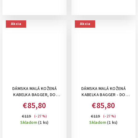
Akcia
Akcia
DÁMSKA MALÁ KOŽENÁ
DÁMSKA MALÁ KOŽENÁ
KABELKA BAGGER, DO
KABELKA BAGGER - DO
RUKY/CROSSBODY - TMAVO
RUKY/CROSSBODY -
€85,80
€85,80
HNEDÁ
CAPUCCINO
€119
€119
(–27 %)
(–27 %)
Skladom
(1 ks)
Skladom
(1 ks)