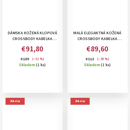
DÁMSKA KOŽENÁ KLOPOVÁ
MALÁ ELEGANTNÁ KOŽENÁ
CROSSBODY KABELKA
CROSSBODY KABELKA
BAGGER S TLAČENÝM
BAGGER 2IN1 S RAZENÝM
€91,80
€89,60
VZOROM, STREDNÁ - HNEDÁ
VZOROM SO ŠEDOU
METALICKOU RETIAZKOU,
€189
€112
(–51 %)
(–20 %)
PEŇAŽENKOU- ČIERNA
Skladom
(1 ks)
Skladom
(1 ks)
Akcia
Akcia