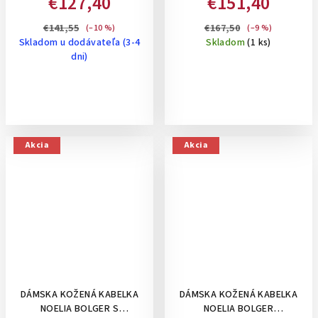
€127,40
€151,40
PRUHMI - KOŇAKOVÁ
VEĽKÁ- BORDOVÁ
€141,55
€167,50
(–10 %)
(–9 %)
Skladom u dodávateľa (3-4
Skladom
(1 ks)
dni)
Akcia
Akcia
DÁMSKA KOŽENÁ KABELKA
DÁMSKA KOŽENÁ KABELKA
NOELIA BOLGER S
NOELIA BOLGER