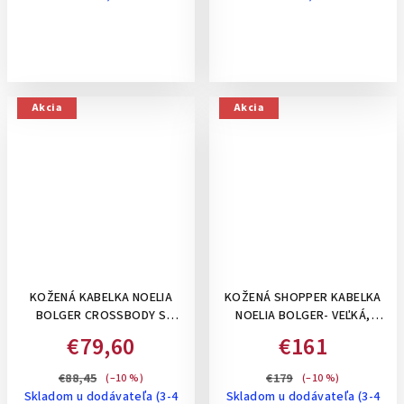
Akcia
Akcia
KOŽENÁ KABELKA NOELIA
KOŽENÁ SHOPPER KABELKA
BOLGER CROSSBODY S
NOELIA BOLGER- VEĽKÁ,
PREŠÍVANÍM - MALÁ,
ČIERNA
€79,60
€161
HORČICOVO ŽLTÁ
€88,45
€179
(–10 %)
(–10 %)
Skladom u dodávateľa (3-4
Skladom u dodávateľa (3-4