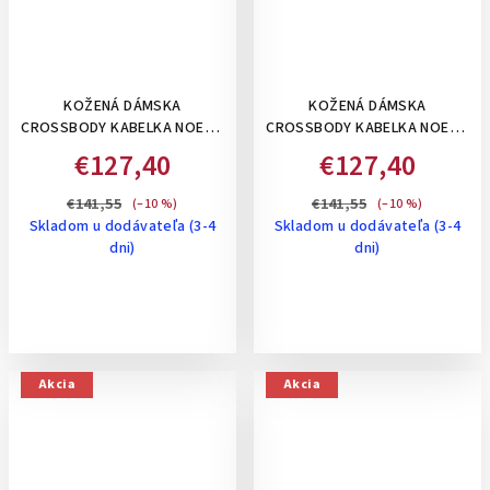
KOŽENÁ DÁMSKA
KOŽENÁ DÁMSKA
CROSSBODY KABELKA NOELIA
CROSSBODY KABELKA NOELIA
BOLGER VO VINTAGE ŠTÝLE,
BOLGER VO VINTAGE ŠTÝLE,
€127,40
€127,40
STREDNE VEĽKÁ- ČIERNA
STREDNE VEĽKÁ- KOŇAKOVÁ
€141,55
€141,55
(–10 %)
(–10 %)
Skladom u dodávateľa (3-4
Skladom u dodávateľa (3-4
dni)
dni)
Akcia
Akcia