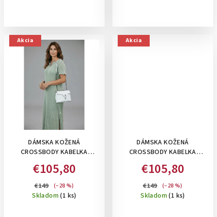
Akcia
Akcia
DÁMSKA KOŽENÁ
DÁMSKA KOŽENÁ
CROSSBODY KABELKA
CROSSBODY KABELKA
BAGGER 0107 : BIELA
BAGGER 0107 : PÚDROVO
€105,80
€105,80
BEŽOVÁ
€149
€149
(–28 %)
(–28 %)
Skladom
(1 ks)
Skladom
(1 ks)