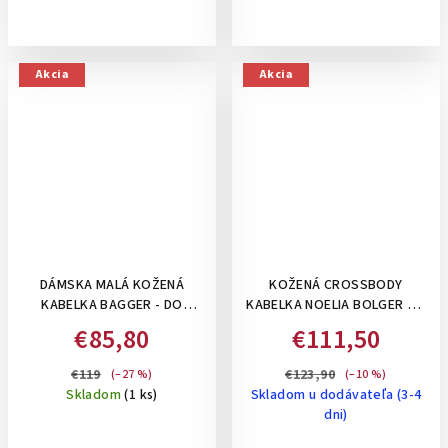
Akcia
Akcia
DÁMSKA MALÁ KOŽENÁ
KOŽENÁ CROSSBODY
KABELKA BAGGER - DO
KABELKA NOELIA BOLGER SO
RUKY/CROSSBODY - BEŽOVÁ
VZOROM- ČERVENÁ
€85,80
€111,50
€119
€123,90
(–27 %)
(–10 %)
Skladom
(1 ks)
Skladom u dodávateľa (3-4
dni)