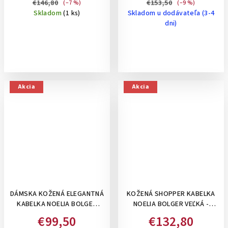
€146,80
€153,50
(–7 %)
(–9 %)
Skladom
(1 ks)
Skladom u dodávateľa (3-4
dni)
Akcia
Akcia
DÁMSKA KOŽENÁ ELEGANTNÁ
KOŽENÁ SHOPPER KABELKA
KABELKA NOELIA BOLGER
NOELIA BOLGER VEĽKÁ -
KABELKA DO RUKY, S
ČIERNA
€99,50
€132,80
ODNÍMATEĽNÝM DLHÝM