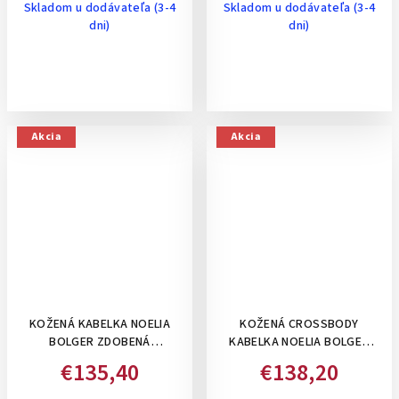
Skladom u dodávateľa (3-4
Skladom u dodávateľa (3-4
dni)
dni)
Akcia
Akcia
KOŽENÁ KABELKA NOELIA
KOŽENÁ CROSSBODY
BOLGER ZDOBENÁ
KABELKA NOELIA BOLGER
PREPLETANÝMI PRUHMI
ZDOBENÁ DVOMI
€135,40
€138,20
STREDNÁ S 2 RAMIENKAMI -
PREPLETANÝMI PRUHMY-
ČIERNA
ČERVENÁ