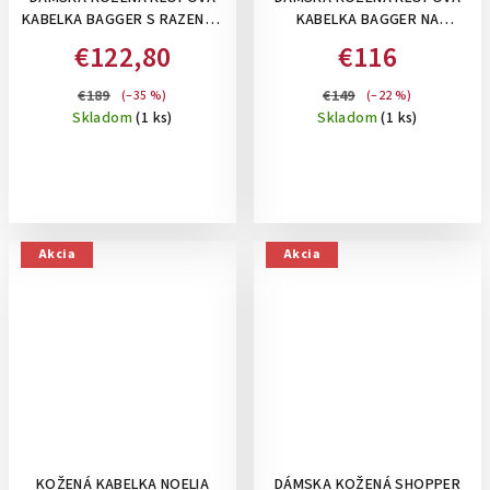
KABELKA BAGGER S RAZENÝM
KABELKA BAGGER NA
VZOROM NA
RAMENO/CROSSBODY-
€122,80
€116
RAMENO/CROSSBODY-
SMARAGDOVO ZELENÁ
ČIERNA
€189
€149
(–35 %)
(–22 %)
Skladom
(1 ks)
Skladom
(1 ks)
Akcia
Akcia
KOŽENÁ KABELKA NOELIA
DÁMSKA KOŽENÁ SHOPPER