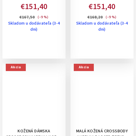
ORGANIZÉROM,STREDNE
ROZŠÍRITEĽNÁ, NA RAMENO,
€151,40
€151,40
VEĽKÁ- TMAVO HNEDÁ
STREDNÁ - TMAVO HNEDÁ
€167,50
€168,20
(–9 %)
(–9 %)
Skladom u dodávateľa (3-4
Skladom u dodávateľa (3-4
dni)
dni)
Akcia
Akcia
KOŽENÁ DÁMSKA
MALÁ KOŽENÁ CROSSBODY