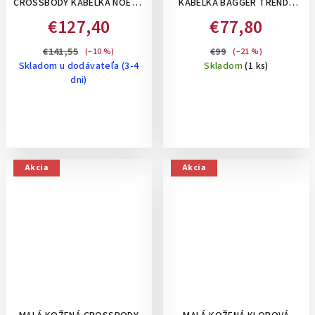
CROSSBODY KABELKA NOELIA
KABELKA BAGGER TRENDY
BOLGER VO VINTAGE ŠTÝLE,
URBAN BAG - KOŇAKOVÁ -
€127,40
€77,80
STREDNE VEĽKÁ- ČERVENÁ
CUOIO
€141,55
€99
(–10 %)
(–21 %)
Skladom u dodávateľa (3-4
Skladom
(1 ks)
dni)
Akcia
Akcia