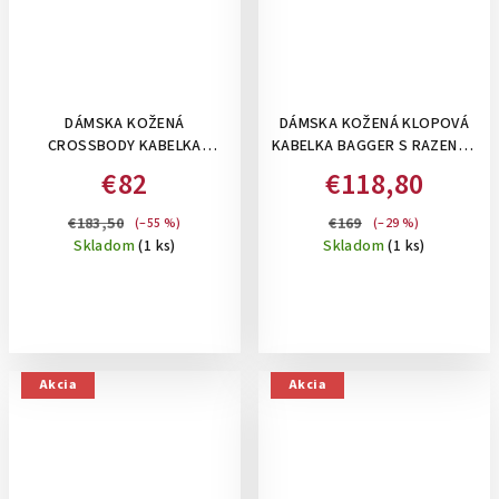
DÁMSKA KOŽENÁ
DÁMSKA KOŽENÁ KLOPOVÁ
CROSSBODY KABELKA
KABELKA BAGGER S RAZENÝM
BAGGER 2 V 1 S
VZOROM NA
€82
€118,80
KOZMETICKOU TAŠTIČKOU –
RAMENO/CROSSBODY-
ČIERNA S HADÍM VZOROM
SMOTANOVÁ
€183,50
€169
(–55 %)
(–29 %)
Skladom
(1 ks)
Skladom
(1 ks)
Akcia
Akcia