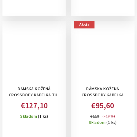
Akcia
DÁMSKA KOŽENÁ
DÁMSKA KOŽENÁ
CROSSBODY KABELKA THE
CROSSBODY KABELKA
CHESTERFIELD BRAND MILLIE:
BAGGER - MALÁ, ELEGANTNÁ
€127,10
€95,60
KOŇAKOVÁ
, ŽLTÁ
Skladom
(1 ks)
€119
(–19 %)
Skladom
(1 ks)