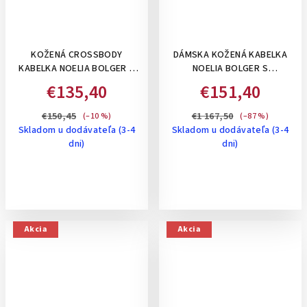
KOŽENÁ CROSSBODY
DÁMSKA KOŽENÁ KABELKA
KABELKA NOELIA BOLGER S
NOELIA BOLGER S
POKLOPOM A
ORGANIZÉROM- STREDNE
€135,40
€151,40
PERFOROVANÝM VZOROM-
VEĽKÁ, ČIERNA
KOŇAKOVÁ
€150,45
€1 167,50
(–10 %)
(–87 %)
Skladom u dodávateľa (3-4
Skladom u dodávateľa (3-4
dni)
dni)
Akcia
Akcia