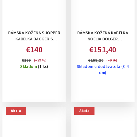
DÁMSKA KOŽENÁ SHOPPER
DÁMSKA KOŽENÁ KABELKA
KABELKA BAGGER S
NOELIA BOLGER
PREŠÍVANÍM NA RAMENO-
ROZŠÍRITEĽNÁ, NA RAMENO,
€140
€151,40
HNEDÁ
STREDNÁ - KOŇAKOVÁ
€199
€168,20
(–29 %)
(–9 %)
Skladom
(1 ks)
Skladom u dodávateľa (3-4
dni)
Akcia
Akcia