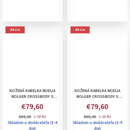
Akcia
Akcia
KOŽENÁ KABELKA NOELIA
KOŽENÁ KABELKA NOELIA
BOLGER CROSSBODY S
BOLGER CROSSBODY S
PREŠÍVANÍM - MALÁ, ČERVENÁ
PREŠÍVANÍM - MALÁ,
€79,60
€79,60
TYRKYSOVÁ
€88,45
€88,45
(–10 %)
(–10 %)
Skladom u dodávateľa (3-4
Skladom u dodávateľa (3-4
dni)
dni)