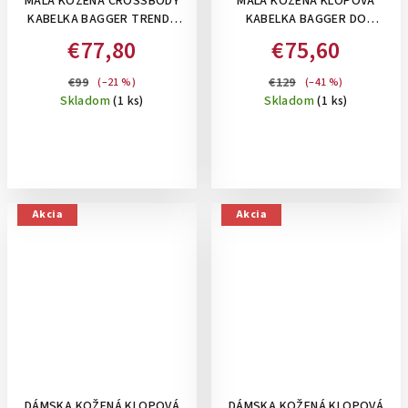
MALÁ KOŽENÁ CROSSBODY
MALÁ KOŽENÁ KLOPOVÁ
KABELKA BAGGER TRENDY
KABELKA BAGGER DO
URBAN BAG - ROSA ANTICO
RUKY/CROSSBODY -
€77,80
€75,60
PÚDROVO RUŽOVÁ
€99
€129
(–21 %)
(–41 %)
Skladom
(1 ks)
Skladom
(1 ks)
Akcia
Akcia
DÁMSKA KOŽENÁ KLOPOVÁ
DÁMSKA KOŽENÁ KLOPOVÁ