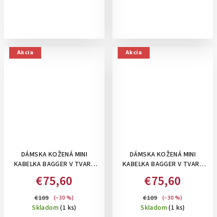
Akcia
Akcia
DÁMSKA KOŽENÁ MINI
DÁMSKA KOŽENÁ MINI
KABELKA BAGGER V TVARE
KABELKA BAGGER V TVARE
MEŠCA , DO
MEŠCA , DO
€75,60
€75,60
RUKY/CROSSBODY - BEŽOVÁ
RUKY/CROSSBODY - BIELA
€109
€109
(–30 %)
(–30 %)
Skladom
(1 ks)
Skladom
(1 ks)