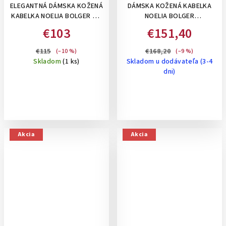
ELEGANTNÁ DÁMSKA KOŽENÁ
DÁMSKA KOŽENÁ KABELKA
KABELKA NOELIA BOLGER SO
NOELIA BOLGER
STRIEBORNÝM LOGOM A
ROZŠÍRITEĽNÁ, NA RAMENO,
€103
€151,40
VNÚTORNÝM ORGANIZÉROM-
STREDNÁ - ČIERNA
ČIERNA
€115
€168,20
(–10 %)
(–9 %)
Skladom
(1 ks)
Skladom u dodávateľa (3-4
dni)
Akcia
Akcia