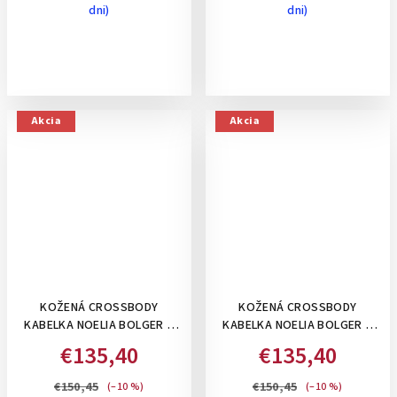
dni)
dni)
Akcia
Akcia
KOŽENÁ CROSSBODY
KOŽENÁ CROSSBODY
KABELKA NOELIA BOLGER S
KABELKA NOELIA BOLGER S
POKLOPOM A
POKLOPOM A
€135,40
€135,40
PERFOROVANÝM VZOROM-
PERFOROVANÝM VZOROM-
HORČICOVO ŽLTÁ
TMAVO HNEDÁ
€150,45
€150,45
(–10 %)
(–10 %)