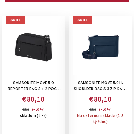
p
r
V
Akcia
Akcia
o
ý
d
p
u
i
k
s
t
p
o
r
v
o
SAMSONITE MOVE 5.0
SAMSONITE MOVE 5.0 H.
d
REPORTER BAG S + 2 POCK
SHOULDER BAG S 3 ZIP DARK
u
BLACK– DÁMSKA CROSSBODY
BLUE– MALÁ DÁMSKA
€80,10
€80,10
k
KABELKA 5,5 L : ČIERNA
CROSSBODY KABELKA 3 L :
TMAVOMODRÁ
t
€89
€89
(–10 %)
(–10 %)
skladom
(1 ks)
Na externom sklade (2-3
o
týždne)
v