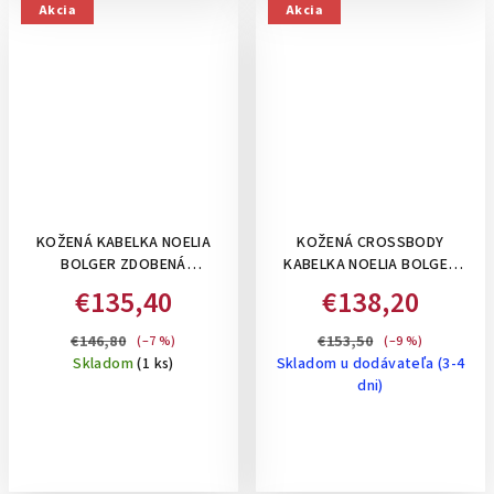
Akcia
Akcia
KOŽENÁ KABELKA NOELIA
KOŽENÁ CROSSBODY
BOLGER ZDOBENÁ
KABELKA NOELIA BOLGER
PREPLETANÝMI PRUHMI
ZDOBENÁ DVOMI
€135,40
€138,20
STREDNÁ S 2 RAMIENKAMI -
PREPLETANÝMI PRUHMY-
ČIERNA
ČERVENÁ
€146,80
€153,50
(–7 %)
(–9 %)
Skladom
(1 ks)
Skladom u dodávateľa (3-4
dni)