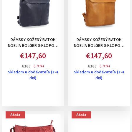
i
o
s
d
p
u
r
k
o
t
DÁMSKY KOŽENÝ BATOH
DÁMSKY KOŽENÝ BATOH
d
o
NOELIA BOLGER S KLOPOU,
NOELIA BOLGER S KLOPOU,
u
13 L - ČIERNY
13 L - ŽLTOHNEDÁ
v
€147,60
€147,60
k
t
€163
€163
(–9 %)
(–9 %)
Skladom u dodávateľa (3-4
Skladom u dodávateľa (3-4
o
dni)
dni)
v
Akcia
Akcia