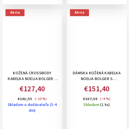
Akcia
Akcia
KOŽENÁ CROSSBODY
DÁMSKA KOŽENÁ KABELKA
KABELKA NOELIA BOLGER S
NOELIA BOLGER S
DVOMI PERFOROVANÝMI
ORGANIZÉROM, STREDNE
€127,40
€151,40
PRUHMI - KOŇAKOVÁ
VEĽKÁ- BORDOVÁ
€141,55
€167,50
(–10 %)
(–9 %)
Skladom u dodávateľa (3-4
Skladom
(1 ks)
dni)