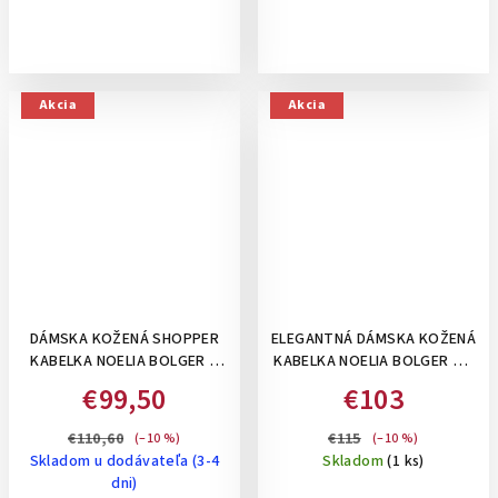
Akcia
Akcia
DÁMSKA KOŽENÁ SHOPPER
ELEGANTNÁ DÁMSKA KOŽENÁ
KABELKA NOELIA BOLGER S
KABELKA NOELIA BOLGER SO
LESKLÝM POVRCHOM: OFF
STRIEBORNÝM LOGOM A
€99,50
€103
WHITE - BEŽOVÁ
VNÚTORNÝM ORGANIZÉROM-
ČIERNA
€110,60
€115
(–10 %)
(–10 %)
Skladom u dodávateľa (3-4
Skladom
(1 ks)
dni)