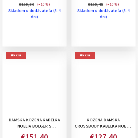
KOŇAKOVÁ
€159,30
€150,45
(–10 %)
(–10 %)
Skladom u dodávateľa (3-4
Skladom u dodávateľa (3-4
dni)
dni)
Akcia
Akcia
DÁMSKA KOŽENÁ KABELKA
KOŽENÁ DÁMSKA
NOELIA BOLGER S
CROSSBODY KABELKA NOELIA
ORGANIZÉROM- STREDNE
BOLGER VO VINTAGE ŠTÝLE,
€151,40
€127,40