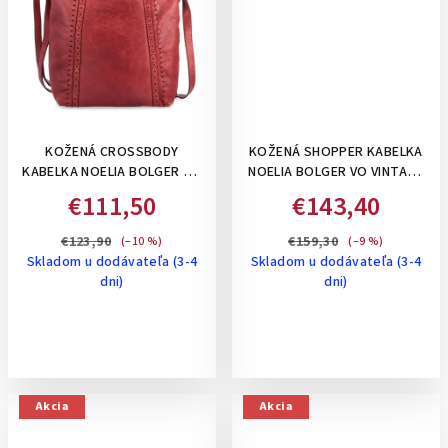
KOŽENÁ CROSSBODY
KOŽENÁ SHOPPER KABELKA
KABELKA NOELIA BOLGER SO
NOELIA BOLGER VO VINTAGE
VZOROM- ČERVENÁ
ŠTÝLE, NA RAMENO -
€111,50
€143,40
KOŇAKOVÁ
€123,90
€159,30
(–10 %)
(–9 %)
Skladom u dodávateľa (3-4
Skladom u dodávateľa (3-4
dni)
dni)
Akcia
Akcia