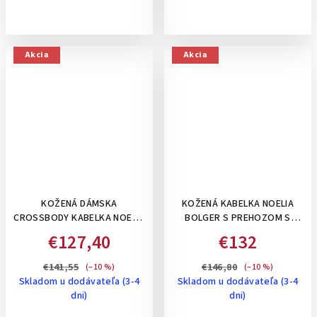
Akcia
Akcia
KOŽENÁ DÁMSKA
KOŽENÁ KABELKA NOELIA
CROSSBODY KABELKA NOELIA
BOLGER S PREHOZOM S
BOLGER VO VINTAGE ŠTÝLE,
KRÁTKYM A DLHÝM
€127,40
€132
STREDNE VEĽKÁ- ČERVENÁ
RAMIENKOM, VNÚTORNÝMI
PRIEHRADKAMI- HNEDÁ
€141,55
€146,80
(–10 %)
(–10 %)
Skladom u dodávateľa (3-4
Skladom u dodávateľa (3-4
dni)
dni)