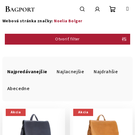
Prejsť
na
obsah
Nákupn
Hľadať
Prihlásenie
Webová stránka značky:
Noelia Bolger
košík
Otvoriť filter
R
a
Najpredávanejšie
Najlacnejšie
Najdrahšie
d
e
Abecedne
n
i
V
e
Akcia
Akcia
ý
p
p
r