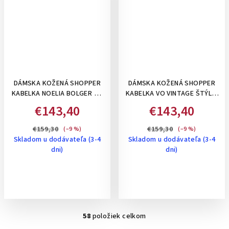
DÁMSKA KOŽENÁ SHOPPER
DÁMSKA KOŽENÁ SHOPPER
KABELKA NOELIA BOLGER VO
KABELKA VO VINTAGE ŠTÝLE,
VINTAGE ŠTÝLE, NA RAMENO -
NA RAMENO - KOŇAKOVÁ
€143,40
€143,40
ČIERNA
€159,30
€159,30
(–9 %)
(–9 %)
Skladom u dodávateľa (3-4
Skladom u dodávateľa (3-4
dni)
dni)
58
položiek celkom
O