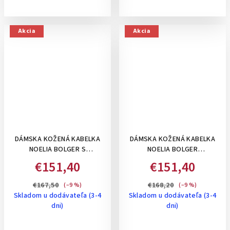
Akcia
Akcia
DÁMSKA KOŽENÁ KABELKA
DÁMSKA KOŽENÁ KABELKA
NOELIA BOLGER S
NOELIA BOLGER
ORGANIZÉROM,STREDNE
ROZŠÍRITEĽNÁ, NA RAMENO,
€151,40
€151,40
VEĽKÁ- TMAVO HNEDÁ
STREDNÁ - TMAVO HNEDÁ
€167,50
€168,20
(–9 %)
(–9 %)
Skladom u dodávateľa (3-4
Skladom u dodávateľa (3-4
dni)
dni)