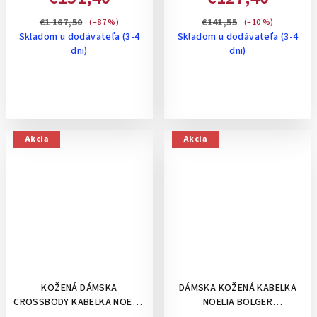
VEĽKÁ, ČIERNA
STREDNE VEĽKÁ- ČIERNA
€1 167,50
€141,55
(–87 %)
(–10 %)
Skladom u dodávateľa (3-4
Skladom u dodávateľa (3-4
dni)
dni)
Akcia
Akcia
KOŽENÁ DÁMSKA
DÁMSKA KOŽENÁ KABELKA
CROSSBODY KABELKA NOELIA
NOELIA BOLGER
BOLGER VO VINTAGE ŠTÝLE,
ROZŠÍRITEĽNÁ, NA RAMENO,