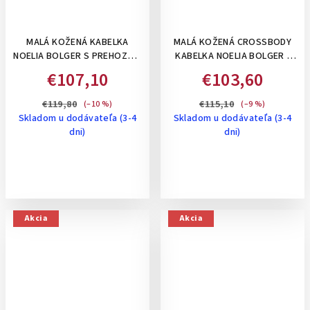
MALÁ KOŽENÁ KABELKA
MALÁ KOŽENÁ CROSSBODY
NOELIA BOLGER S PREHOZOM
KABELKA NOELIA BOLGER ,
ZDOBENÝM PERFORÁCIOU-
ČIERNA
€107,10
€103,60
KOŇAKOVÁ
€119,80
€115,10
(–10 %)
(–9 %)
Skladom u dodávateľa (3-4
Skladom u dodávateľa (3-4
dni)
dni)
Akcia
Akcia