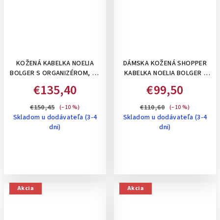
KOŽENÁ KABELKA NOELIA
DÁMSKA KOŽENÁ SHOPPER
BOLGER S ORGANIZÉROM, NA
KABELKA NOELIA BOLGER -
RAMENO- ČIERNA
ČIERNA
€135,40
€99,50
€150,45
€110,60
(–10 %)
(–10 %)
Skladom u dodávateľa (3-4
Skladom u dodávateľa (3-4
dni)
dni)
Akcia
Akcia