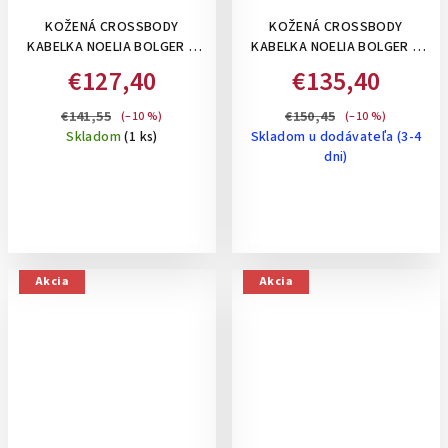
KOŽENÁ CROSSBODY
KOŽENÁ CROSSBODY
KABELKA NOELIA BOLGER S
KABELKA NOELIA BOLGER S
PLETENÝM PRUHOM, A4
POKLOPOM A
€127,40
€135,40
VEĽKOSŤ- TMAVOHNEDÁ:
PERFOROVANÝM VZOROM-
TMAVOHNEDÁ
ČIERNA
€141,55
€150,45
(–10 %)
(–10 %)
Skladom
(1 ks)
Skladom u dodávateľa (3-4
dni)
Akcia
Akcia