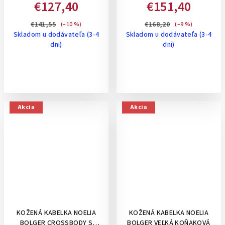
€127,40
€151,40
STREDNE VEĽKÁ- KOŇAKOVÁ
STREDNÁ - KOŇAKOVÁ
€141,55
€168,20
(–10 %)
(–9 %)
Skladom u dodávateľa (3-4
Skladom u dodávateľa (3-4
dni)
dni)
Akcia
Akcia
KOŽENÁ KABELKA NOELIA
KOŽENÁ KABELKA NOELIA
BOLGER CROSSBODY S
BOLGER VEĽKÁ KOŇAKOVÁ