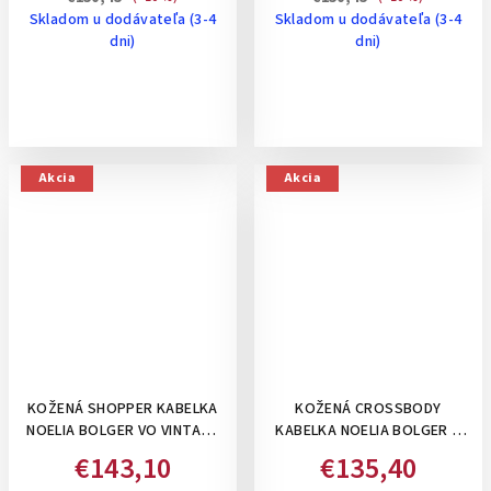
Skladom u dodávateľa (3-4
Skladom u dodávateľa (3-4
dni)
dni)
Akcia
Akcia
KOŽENÁ SHOPPER KABELKA
KOŽENÁ CROSSBODY
NOELIA BOLGER VO VINTAGE
KABELKA NOELIA BOLGER S
ŠTÝLE, NA RAMENO - ŽLTÁ
POKLOPOM A
€143,10
€135,40
PERFOROVANÝM VZOROM-