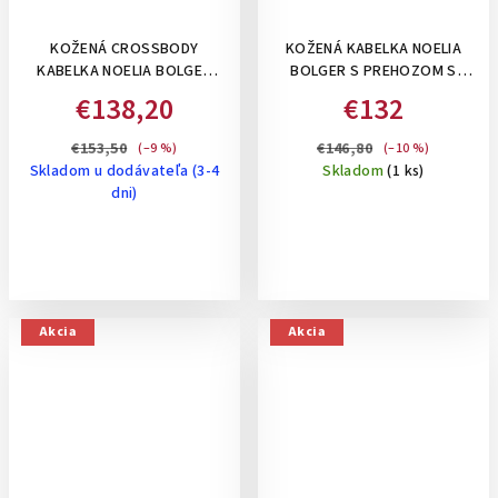
KOŽENÁ CROSSBODY
KOŽENÁ KABELKA NOELIA
KABELKA NOELIA BOLGER
BOLGER S PREHOZOM S
KOŇAKOVÁ
KRÁTKYM A DLHÝM
€138,20
€132
RAMIENKOM, VNÚTORNÝMI
PRIEHRADKAMI- ČIERNA
€153,50
€146,80
(–9 %)
(–10 %)
Skladom u dodávateľa (3-4
Skladom
(1 ks)
dni)
Akcia
Akcia