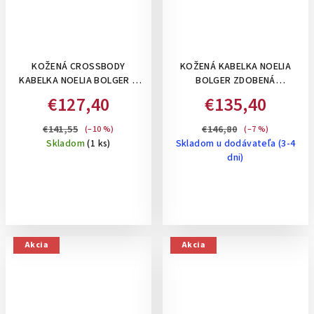
KOŽENÁ CROSSBODY
KOŽENÁ KABELKA NOELIA
KABELKA NOELIA BOLGER S
BOLGER ZDOBENÁ
PLETENÝM PRUHOM V
PREPLETANÝMI PRUHMI
€127,40
€135,40
STREDE, A4 VEĽKOSŤ -
STREDNÁ S 2 RAMIENKAMI -
KOŇAKOVÁ
ČERVENÁ
€141,55
€146,80
(–10 %)
(–7 %)
Skladom
(1 ks)
Skladom u dodávateľa (3-4
dni)
Akcia
Akcia