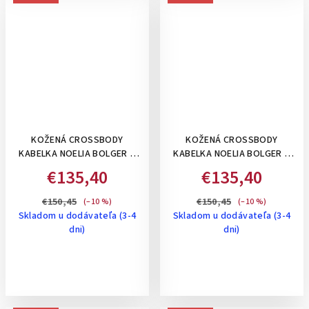
KOŽENÁ CROSSBODY
KOŽENÁ CROSSBODY
KABELKA NOELIA BOLGER S
KABELKA NOELIA BOLGER S
POKLOPOM A
POKLOPOM A
€135,40
€135,40
PERFOROVANÝM VZOROM-
PERFOROVANÝM VZOROM-
HORČICOVO ŽLTÁ
TMAVO HNEDÁ
€150,45
€150,45
(–10 %)
(–10 %)
Skladom u dodávateľa (3-4
Skladom u dodávateľa (3-4
dni)
dni)