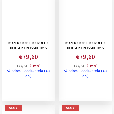
KOŽENÁ KABELKA NOELIA
KOŽENÁ KABELKA NOELIA
BOLGER CROSSBODY S
BOLGER CROSSBODY S
PREŠÍVANÍM - MALÁ, ČERVENÁ
PREŠÍVANÍM - MALÁ,
€79,60
€79,60
TYRKYSOVÁ
€88,45
€88,45
(–10 %)
(–10 %)
Skladom u dodávateľa (3-4
Skladom u dodávateľa (3-4
dni)
dni)
Akcia
Akcia