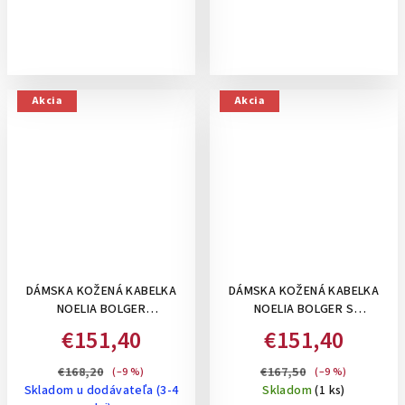
Akcia
Akcia
DÁMSKA KOŽENÁ KABELKA
DÁMSKA KOŽENÁ KABELKA
NOELIA BOLGER
NOELIA BOLGER S
ROZŠÍRITEĽNÁ, NA RAMENO,
ORGANIZÉROM,STREDNE
€151,40
€151,40
STREDNÁ - ČIERNA
VEĽKÁ- KOŇAKOVÁ
€168,20
€167,50
(–9 %)
(–9 %)
Skladom u dodávateľa (3-4
Skladom
(1 ks)