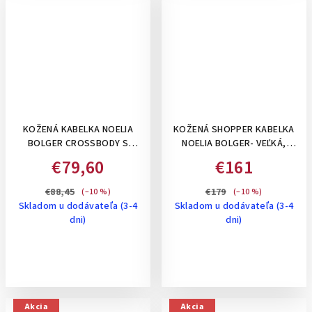
KOŽENÁ KABELKA NOELIA
KOŽENÁ SHOPPER KABELKA
BOLGER CROSSBODY S
NOELIA BOLGER- VEĽKÁ,
PREŠÍVANÍM - MALÁ,
ČIERNA
€79,60
€161
HORČICOVO ŽLTÁ
€88,45
€179
(–10 %)
(–10 %)
Skladom u dodávateľa (3-4
Skladom u dodávateľa (3-4
dni)
dni)
Akcia
Akcia