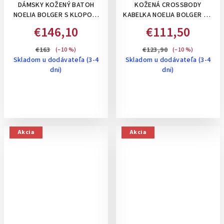
DÁMSKY KOŽENÝ BATOH
KOŽENÁ CROSSBODY
NOELIA BOLGER S KLOPOU,
KABELKA NOELIA BOLGER SO
13 L - KOŇAKOVÝ
VZOROM TMAVOHNEDÁ
€146,10
€111,50
€163
€123,90
(–10 %)
(–10 %)
Skladom u dodávateľa (3-4
Skladom u dodávateľa (3-4
dni)
dni)
Akcia
Akcia