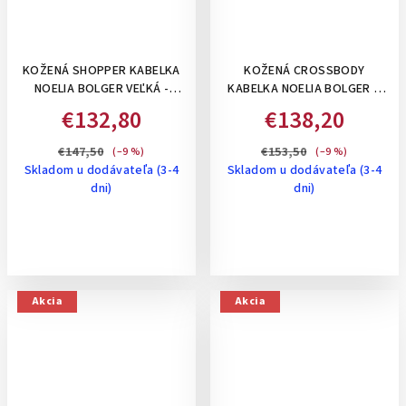
KOŽENÁ SHOPPER KABELKA
KOŽENÁ CROSSBODY
NOELIA BOLGER VEĽKÁ -
KABELKA NOELIA BOLGER S
KOŇAKOVÁ
DVOMI PREPLETANÝMI
€132,80
€138,20
PRUHMI -TMAVOHNEDÁ
€147,50
€153,50
(–9 %)
(–9 %)
Skladom u dodávateľa (3-4
Skladom u dodávateľa (3-4
dni)
dni)
Akcia
Akcia