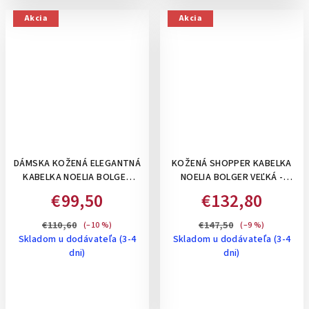
Akcia
Akcia
DÁMSKA KOŽENÁ ELEGANTNÁ
KOŽENÁ SHOPPER KABELKA
KABELKA NOELIA BOLGER
NOELIA BOLGER VEĽKÁ -
KABELKA DO RUKY, S
ČIERNA
€99,50
€132,80
ODNÍMATEĽNÝM DLHÝM
RAMIENKOM - BEŽOVÁ
€110,60
€147,50
(–10 %)
(–9 %)
Skladom u dodávateľa (3-4
Skladom u dodávateľa (3-4
dni)
dni)