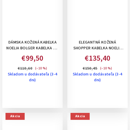
DÁMSKA KOŽENÁ KABELKA
ELEGANTNÁ KOŽENÁ
NOELIA BOLGER KABELKA DO
SHOPPER KABELKA NOELIA
RUKY, S ODNÍMATEĽNÝM
BOLGER VO VINTAGE ŠTÝLE-
€99,50
€135,40
DLHÝM RAMIENKOM - ČIERNA
TMAVOHNEDÁ
€110,60
€150,45
(–10 %)
(–10 %)
Skladom u dodávateľa (3-4
Skladom u dodávateľa (3-4
dni)
dni)
Akcia
Akcia