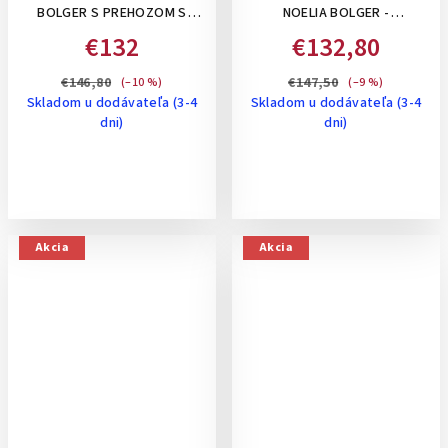
BOLGER S PREHOZOM S
NOELIA BOLGER -
KRÁTKYM A DLHÝM
TMAVOHNEDÁ
€132
€132,80
RAMIENKOM, VNÚTORNÝMI
PRIEHRADKAMI- KOŇAKOVÁ
€146,80
€147,50
(–10 %)
(–9 %)
Skladom u dodávateľa (3-4
Skladom u dodávateľa (3-4
dni)
dni)
Akcia
Akcia