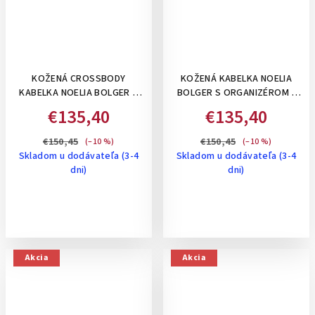
KOŽENÁ CROSSBODY
KOŽENÁ KABELKA NOELIA
KABELKA NOELIA BOLGER S
BOLGER S ORGANIZÉROM -
POKLOPOM A
NA RAMENO, KOŇAKOVÁ
€135,40
€135,40
PERFOROVANÝM VZOROM-
ČERVENÁ
€150,45
€150,45
(–10 %)
(–10 %)
Skladom u dodávateľa (3-4
Skladom u dodávateľa (3-4
dni)
dni)
Akcia
Akcia