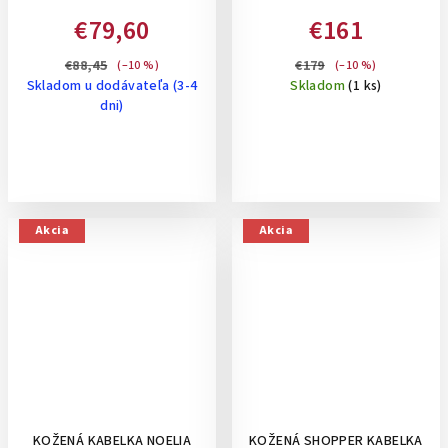
PREŠÍVANÍM - MALÁ,
€79,60
€161
KOŇAKOVÁ
€88,45
€179
(–10 %)
(–10 %)
Skladom u dodávateľa (3-4
Skladom
(1 ks)
dni)
Akcia
Akcia
KOŽENÁ KABELKA NOELIA
KOŽENÁ SHOPPER KABELKA