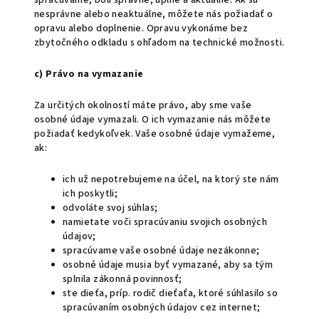
spracúvame, boli správne, úplné a aktuálne. Ak sú
nesprávne alebo neaktuálne, môžete nás požiadať o
opravu alebo doplnenie. Opravu vykonáme bez
zbytočného odkladu s ohľadom na technické možnosti.
c) Právo na vymazanie
Za určitých okolností máte právo, aby sme vaše
osobné údaje vymazali. O ich vymazanie nás môžete
požiadať kedykoľvek. Vaše osobné údaje vymažeme,
ak:
ich už nepotrebujeme na účel, na ktorý ste nám
ich poskytli;
odvoláte svoj súhlas;
namietate voči spracúvaniu svojich osobných
údajov;
spracúvame vaše osobné údaje nezákonne;
osobné údaje musia byť vymazané, aby sa tým
splnila zákonná povinnosť;
ste dieťa, príp. rodič dieťaťa, ktoré súhlasilo so
spracúvaním osobných údajov cez internet;