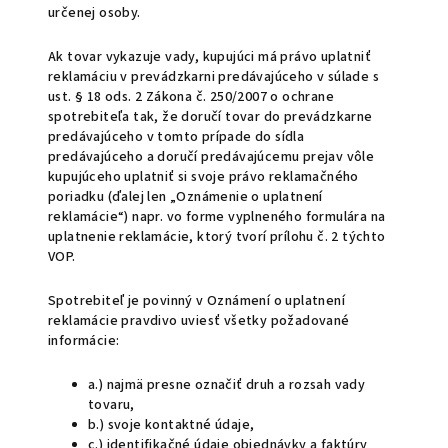
určenej osoby.
Ak tovar vykazuje vady, kupujúci má právo uplatniť
reklamáciu v prevádzkarni predávajúceho v súlade s
ust. § 18 ods. 2 Zákona č. 250/2007 o ochrane
spotrebiteľa tak, že doručí tovar do prevádzkarne
predávajúceho v tomto prípade do sídla
predávajúceho a doručí predávajúcemu prejav vôle
kupujúceho uplatniť si svoje právo reklamačného
poriadku (ďalej len „Oznámenie o uplatnení
reklamácie“) napr. vo forme vyplneného formulára na
uplatnenie reklamácie, ktorý tvorí prílohu č. 2 týchto
VOP.
Spotrebiteľ je povinný v Oznámení o uplatnení
reklamácie pravdivo uviesť všetky požadované
informácie:
a.) najmä presne označiť druh a rozsah vady
tovaru,
b.) svoje kontaktné údaje,
c.) identifikačné údaje objednávky a faktúry