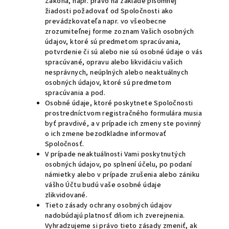
Zákona, napr. právo na základe písomnej
žiadosti požadovať od Spoločnosti ako
prevádzkovateľa napr. vo všeobecne
zrozumiteľnej forme zoznam Vašich osobných
údajov, ktoré sú predmetom spracúvania,
potvrdenie či sú alebo nie sú osobné údaje o vás
spracúvané, opravu alebo likvidáciu vašich
nesprávnych, neúplných alebo neaktuálnych
osobných údajov, ktoré sú predmetom
spracúvania a pod.
Osobné údaje, ktoré poskytnete Spoločnosti
prostredníctvom registračného formulára musia
byť pravdivé, a v prípade ich zmeny ste povinný
o ich zmene bezodkladne informovať
Spoločnosť.
V prípade neaktuálnosti Vami poskytnutých
osobných údajov, po splnení účelu, po podaní
námietky alebo v prípade zrušenia alebo zániku
vášho Účtu budú vaše osobné údaje
zlikvidované.
Tieto zásady ochrany osobných údajov
nadobúdajú platnosť dňom ich zverejnenia.
Vyhradzujeme si právo tieto zásady zmeniť, ak