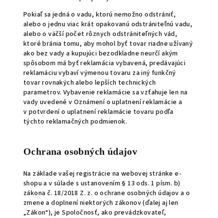
Pokiaľ sa jedná o vadu, ktorú nemožno odstrániť,
alebo o jednu viac krát opakovanú odstrániteľnú vadu,
alebo o väčší počet rôznych odstrániteľných vád,
ktoré bránia tomu, aby mohol byť tovar riadne užívaný
ako bez vady a kupujúci bezodkladne neurčí akým
spôsobom má byť reklamácia vybavená, predávajúci
reklamáciu vybaví výmenou tovaru za iný funkčný
tovar rovnakých alebo lepších technických
parametrov. Vybavenie reklamácie sa vzťahuje len na
vady uvedené v Oznámení o uplatnení reklamácie a
v potvrdení o uplatnení reklamácie tovaru podľa
týchto reklamačných podmienok.
Ochrana osobných údajov
Na základe vašej registrácie na webovej stránke e-
shopu a v súlade s ustanovením § 13 ods. 1 písm. b)
zákona č. 18/2018 Z. z. o ochrane osobných údajov a o
zmene a doplnení niektorých zákonov (ďalej aj len
„Zákon“), je Spoločnosť, ako prevádzkovateľ,