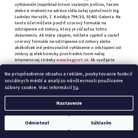
vyhlásením (napríklad listom zaslaným poštou, faxom
alebo e-mailom) na adrese sídla našej spoločnosti Ing.
Ladislav Horváth, Z. Kodálya 794/30, 92401 Galanta. Na
tento účel môžete použiť vzorový formulár na
odstúpenie od zmluvy, ktorý je súčasťou tohto
dokumentu. Ak máte záujem, môžete vyplniť a zaslať
vzorový formulár na odstúpenie od zmluvy alebo
akékoľvek iné jednoznačné vyhlásenie o odstúpení od
zmluvy aj elektronicky prostredníctvom našej
internetovej stránky
www.bagport.sk
. Ak využijete
túto možnosť, prijatie odstúpenia od zmluvy Vám
bezodkladne potvrdíme e-mailom.
Na prispôsobenie obsahu a reklám, poskytovanie funkcií
Lehota na odstúpenie od zmluvy je zachovaná, ak
sociálnych médií a analýzu návštevnosti používame
zašlete oznámenie o uplatnení práva na odstúpenie od
súbory cookie. Viac informácií
tu
.
zmluvy pred tým, ako uplynie lehota na odstúpenie od
zmluvy.
Nastavenie
2. Dôsledky odstúpenia od zmluvy
Odmietnuť
Súhlasím
Po odstúpení od zmluvy Vám vrátime všetky platby,
ktoré ste uhradili v súvislosti s uzavretím zmluvy,