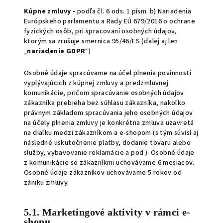
Kúpne zmluvy -
podľa čl. 6 ods. 1 písm. b) Nariadenia
Európskeho parlamentu a Rady EÚ 679/2016 o ochrane
fyzických osôb, pri spracovaní osobných údajov,
ktorým sa zrušuje smernica 95/46/ES (ďalej aj len
„
nariadenie
GDPR
“)
Osobné údaje spracúvame na účel plnenia povinností
vyplývajúcich z kúpnej zmluvy a predzmluvnej
komunikácie, pričom spracúvanie osobných údajov
zákazníka prebieha bez súhlasu zákazníka, nakoľko
právnym základom spracúvania jeho osobných údajov
na účely plnenia zmluvy je konkrétna zmluva uzavretá
na diaľku medzi zákazníkom a e-shopom (s tým súvisí aj
následné uskutočnenie platby, dodanie tovaru alebo
služby, vybavovanie reklamácie a pod.). Osobné údaje
z komunikácie so zákazníkmi uchovávame 6 mesiacov.
Osobné údaje zákazníkov uchovávame 5 rokov od
zániku zmluvy.
5.1. Marketingové aktivity v rámci e-
shopu