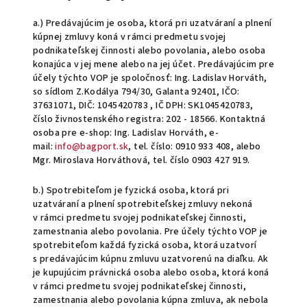
a.) Predávajúcim je osoba, ktorá pri uzatváraní a plnení
kúpnej zmluvy koná v rámci predmetu svojej
podnikateľskej činnosti alebo povolania, alebo osoba
konajúca v jej mene alebo na jej účet. Predávajúcim pre
účely týchto VOP je spoločnosť: Ing. Ladislav Horváth,
so sídlom Z.Kodálya 794/30, Galanta 92401, IČO:
37631071, DIČ: 1045420783 , IČ DPH: SK1045420783,
číslo živnostenského registra: 202 - 18566. Kontaktná
osoba pre e-shop: Ing. Ladislav Horváth, e-
mail:
info@bagport.sk
, tel. číslo: 0910 933 408, alebo
Mgr. Miroslava Horváthová, tel. číslo 0903 427 919.
b.) Spotrebiteľom je fyzická osoba, ktorá pri
uzatváraní a plnení spotrebiteľskej zmluvy nekoná
v rámci predmetu svojej podnikateľskej činnosti,
zamestnania alebo povolania. Pre účely týchto VOP je
spotrebiteľom každá fyzická osoba, ktorá uzatvorí
s predávajúcim kúpnu zmluvu uzatvorenú na diaľku. Ak
je kupujúcim právnická osoba alebo osoba, ktorá koná
v rámci predmetu svojej podnikateľskej činnosti,
zamestnania alebo povolania kúpna zmluva, ak nebola