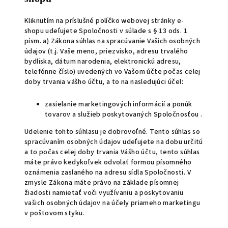
Kliknutím na príslušné políčko webovej stránky e-
shopu udeľujete Spoločnosti v súlade s § 13 ods. 1
písm. a) Zákona súhlas na spracúvanie Vašich osobných
údajov (t.j. Vaše meno, priezvisko, adresu trvalého
bydliska, dátum narodenia, elektronickú adresu,
telefónne číslo) uvedených vo Vašom účte počas celej
doby trvania vášho účtu, a to na nasledujúci účel:
zasielanie marketingových informácií a ponúk
tovarov a služieb poskytovaných Spoločnosťou .
Udelenie tohto súhlasu je dobrovoľné. Tento súhlas so
spracúvaním osobných údajov udeľujete na dobu určitú
a to počas celej doby trvania Vášho účtu, tento súhlas
máte právo kedykoľvek odvolať formou písomného
oznámenia zaslaného na adresu sídla Spoločnosti. V
zmysle Zákona máte právo na základe písomnej
žiadosti namietať voči využívaniu a poskytovaniu
vašich osobných údajov na účely priameho marketingu
v poštovom styku.