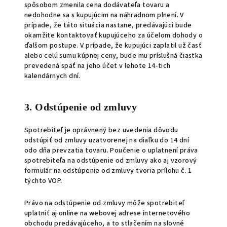
spôsobom zmenila cena dodávateľa tovaru a
nedohodne sa s kupujúcim na náhradnom plnení. V
prípade, že táto situácia nastane, predávajúci bude
okamžite kontaktovať kupujúceho za účelom dohody o
ďalšom postupe. V prípade, že kupujúci zaplatil už časť
alebo celú sumu kúpnej ceny, bude mu príslušná čiastka
prevedená späť na jeho účet v lehote 14-tich
kalendárnych dní.
3. Odstúpenie od zmluvy
Spotrebiteľ je oprávnený bez uvedenia dôvodu
odstúpiť od zmluvy uzatvorenej na diaľku do 14 dní
odo dňa prevzatia tovaru. Poučenie o uplatnení práva
spotrebiteľa na odstúpenie od zmluvy ako aj vzorový
formulár na odstúpenie od zmluvy tvoria prílohu č. 1
týchto VOP.
Právo na odstúpenie od zmluvy môže spotrebiteľ
uplatniť aj online na webovej adrese internetového
obchodu predávajúceho, a to stlačením na slovné