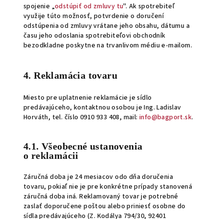
spojenie „
odstúpiť od zmluvy tu
". Ak spotrebiteľ
využije túto možnosť, potvrdenie o doručení
odstúpenia od zmluvy vrátane jeho obsahu, dátumu a
času jeho odoslania spotrebiteľovi obchodník
bezodkladne poskytne na trvanlivom médiu e-mailom.
4. Reklamácia tovaru
Miesto pre uplatnenie reklamácie je sídlo
predávajúceho, kontaktnou osobou je Ing. Ladislav
Horváth, tel. číslo 0910 933 408, mail:
info@bagport.sk
.
4.1. Všeobecné ustanovenia
o reklamácii
Záručná doba je 24 mesiacov odo dňa doručenia
tovaru, pokiaľ nie je pre konkrétne prípady stanovená
záručná doba iná. Reklamovaný tovar je potrebné
zaslať doporučene poštou alebo priniesť osobne do
sídla predávajúceho (Z. Kodálya 794/30, 92401