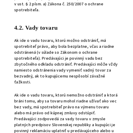
v ust. § 2 písm. a) Zákona č. 250/2007 o ochrane
spotrebiteľa.
4.2. Vady tovaru
Ak ide o vadu tovaru, ktorú možno odstrániť, má
spotrebiteľ právo, aby bola bezplatne, včas a riadne
odstránená (v súlade so Zákonom o ochrane
spotrebiteľa). Predávajúci je povinný vadu bez
zbytočného odkladu odstrániť. Predávajúci môže vždy
namiesto odstránenia vady vymeniť vadný tovar za
bezvadný, ak to kupujúcemu nespôsobí závažné
ťažkosti.
Ak ide o vadu tovaru, ktorú nemožno odstrániť a ktorá
bráni tomu, aby sa tovaru mohol riadne užívať ako vec
bez vady, má spotrebiteľ právo na výmenu tovaru
alebo má právo od kúpnej zmluvy odstúpiť.
Predávajúci zodpovedá za vady tovaru v zmysle
platných predpisov Slovenskej republiky a kupujúci je
povinný reklamáciu uplatniť u predávajúceho alebo u