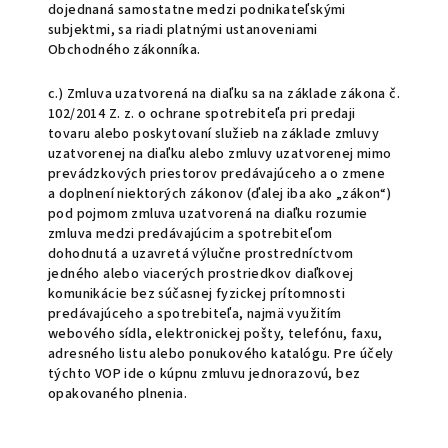
dojednaná samostatne medzi podnikateľskými
subjektmi, sa riadi platnými ustanoveniami
Obchodného zákonníka.
c.) Zmluva uzatvorená na diaľku sa na základe zákona č.
102/2014 Z. z. o ochrane spotrebiteľa pri predaji
tovaru alebo poskytovaní služieb na základe zmluvy
uzatvorenej na diaľku alebo zmluvy uzatvorenej mimo
prevádzkových priestorov predávajúceho a o zmene
a doplnení niektorých zákonov (ďalej iba ako „zákon“)
pod pojmom zmluva uzatvorená na diaľku rozumie
zmluva medzi predávajúcim a spotrebiteľom
dohodnutá a uzavretá výlučne prostredníctvom
jedného alebo viacerých prostriedkov diaľkovej
komunikácie bez súčasnej fyzickej prítomnosti
predávajúceho a spotrebiteľa, najmä využitím
webového sídla, elektronickej pošty, telefónu, faxu,
adresného listu alebo ponukového katalógu. Pre účely
týchto VOP ide o kúpnu zmluvu jednorazovú, bez
opakovaného plnenia.