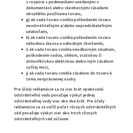
v rozpore s podmienkami uvedenými v
dokumentácii alebo všeobecnými zásadami
obvyklého používania tovaru,
g) ak vada tovaru vznikla poškodením tovaru
neodvrátiteľnými a/alebo nepredvídateľnými
udalosťami,
h) ak vada tovaru vznikla poškodením tovaru
náhodnou skazou a náhodným zhoršením,
i) ak vada tovaru vznikla neodborným zásahom,
poškodením vodou, ohňom, statickou či
atmosférickou elektrinou alebo iným zásahom
vyššej moci,
j) ak vada tovaru vznikla zásahom do tovaru k
tomu neoprávnenej osoby.
Pre účely reklamácie sa za viac krát opakovanú
odstrániteľnú vadu považuje výskyt jednej
odstrániteľnej vady viac ako dva krát. Pre účely
reklamácie sa za väčší počet rôznych odstrániteľných
vád považuje výskyt viac ako troch rôznych
odstrániteľných vád súčasne.