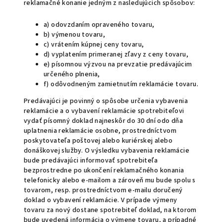
reklamačné konanie jedným z nasledujúcich spôsobov:
a) odovzdaním opraveného tovaru,
b) výmenou tovaru,
c) vrátením kúpnej ceny tovaru,
d) vyplatením primeranej zľavy z ceny tovaru,
e) písomnou výzvou na prevzatie predávajúcim
určeného plnenia,
f) odôvodneným zamietnutím reklamácie tovaru.
Predávajúci je povinný o spôsobe určenia vybavenia
reklamácie a o vybavení reklamácie spotrebiteľovi
vydať písomný doklad najneskôr do 30 dní odo dňa
uplatnenia reklamácie osobne, prostredníctvom
poskytovateľa poštovej alebo kuriérskej alebo
donáškovej služby. O výsledku vybavenia reklamácie
bude predávajúci informovať spotrebiteľa
bezprostredne po ukončení reklamačného konania
telefonicky alebo e-mailom a zároveň mu bude spolu s
tovarom, resp. prostredníctvom e-mailu doručený
doklad o vybavení reklamácie. V prípade výmeny
tovaru za nový dostane spotrebiteľ doklad, na ktorom
bude uvedená informácia o výmene tovaru, a prípadné