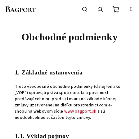
Prejsť
na
obsah
Nákupn
Hľadať
Prihlásenie
Obchodné podmienky
košík
1. Základné ustanovenia
Tieto všeobecné obchodné podmienky (ďalej len ako
„VOP“) upravujú práva spotrebiteľa a povinnosti
predávajúceho pri predaji tovaru na základe kúpnej
zmluvy uzatvorenej na diaľku prostredníctvom e-
shopu na webovom sídle
www.bagport.sk
a sú
neoddeliteľnou súčasťou tejto zmluvy.
1.1. Výklad pojmov