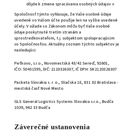
dôjde k zmene spracúvania osobných údajov v
Spoločnosť týmto vyhlasuje, že Vaše osobné údaje
uvedené vo Vašom účte použije len na vyššie uvedené
účely. V súlade so Zákonom môžu byť Vaše osobné
údaje poskytnuté tretím stranám a
sprostredkovateľom, t.j. subjektom spolupracujúcim
so Spoločnosťou. Aktuálny zoznam týchto subjektov je
nasledujúci:
Peťkovo, s.r.o., Novomestská 43/42 Sereď, 92601,
IČO: 50431595, DIČ: 2120326307, IČ DPH: SK2120326307
Packeta Slovakia s. r. o., Sliačska 1E, 831 02 Bratislava -
mestská časť Nové Mesto
GLS General Logistics Systems Slovakia s.r.o., Budča
1039, 962 33 Budča
Záverečné ustanovenia