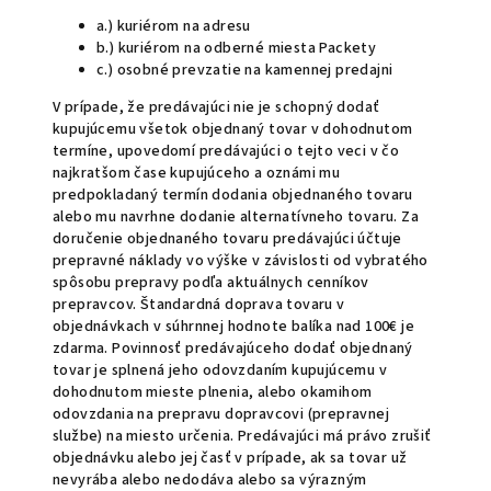
a.) kuriérom na adresu
b.) kuriérom na odberné miesta Packety
c.) osobné prevzatie na kamennej predajni
V prípade, že predávajúci nie je schopný dodať
kupujúcemu všetok objednaný tovar v dohodnutom
termíne, upovedomí predávajúci o tejto veci v čo
najkratšom čase kupujúceho a oznámi mu
predpokladaný termín dodania objednaného tovaru
alebo mu navrhne dodanie alternatívneho tovaru. Za
doručenie objednaného tovaru predávajúci účtuje
prepravné náklady vo výške v závislosti od vybratého
spôsobu prepravy podľa aktuálnych cenníkov
prepravcov. Štandardná doprava tovaru v
objednávkach v súhrnnej hodnote balíka nad 100€ je
zdarma. Povinnosť predávajúceho dodať objednaný
tovar je splnená jeho odovzdaním kupujúcemu v
dohodnutom mieste plnenia, alebo okamihom
odovzdania na prepravu dopravcovi (prepravnej
službe) na miesto určenia. Predávajúci má právo zrušiť
objednávku alebo jej časť v prípade, ak sa tovar už
nevyrába alebo nedodáva alebo sa výrazným