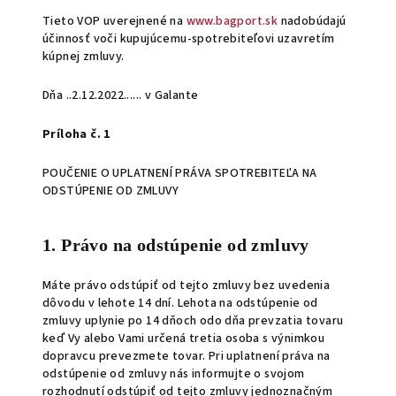
Tieto VOP uverejnené na
www.bagport.sk
nadobúdajú
účinnosť voči kupujúcemu-spotrebiteľovi uzavretím
kúpnej zmluvy.
Dňa ..2.12.2022...... v Galante
Príloha č. 1
POUČENIE O UPLATNENÍ PRÁVA SPOTREBITEĽA NA
ODSTÚPENIE OD ZMLUVY
1. Právo na odstúpenie od zmluvy
Máte právo odstúpiť od tejto zmluvy bez uvedenia
dôvodu v lehote 14 dní. Lehota na odstúpenie od
zmluvy uplynie po 14 dňoch odo dňa prevzatia tovaru
keď Vy alebo Vami určená tretia osoba s výnimkou
dopravcu prevezmete tovar. Pri uplatnení práva na
odstúpenie od zmluvy nás informujte o svojom
rozhodnutí odstúpiť od tejto zmluvy jednoznačným