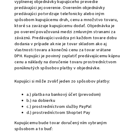
vyplnenej objednávky kupujúceho prevedie
predávajúci jej overenie. Overením objednávky
predávajúci potvrdzuje telefonicky alebo iným
spôsobom kupujúcemu druh, cenu a množstvo tovaru,
ktoré sa zaväzuje kupujúcemu dodať. Objednávka je
po overení považovaná medzi zmluvným stranami za
záväznú. Predávajúci uvádza pri každom tovare dobu
dodania v prípade ak nie je tovar skladom ako aj
vlastnosti tovaru a konečnú cenu za tovar vrátane
DPH. Kupujúci je povinný zaplatiť predávajúcemu kúpnu
cenu a náklady na doručenie tovaru prostredníctvom
ponúknutých spôsobov platby v objednávke.
Kupujúci si môže zvoliť jeden zo spôsobov platby:
a.) platba na bankový účet (prevodom)
b.) na dobierku
c.) prostredníctvom služby PayPal
d.) prostredníctvom Shoptet Pay
Kupujúcemu bude tovar doručený ním vybraným
spôsobom a to buď: