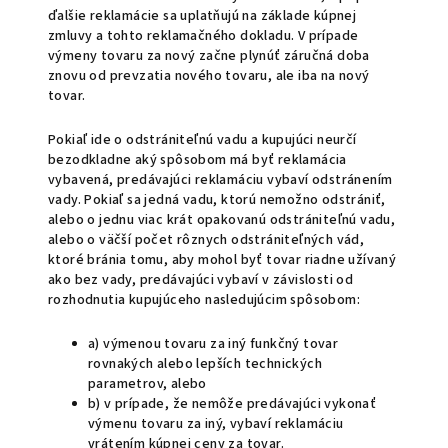
ďalšie reklamácie sa uplatňujú na základe kúpnej
zmluvy a tohto reklamačného dokladu. V prípade
výmeny tovaru za nový začne plynúť záručná doba
znovu od prevzatia nového tovaru, ale iba na nový
tovar.
Pokiaľ ide o odstrániteľnú vadu a kupujúci neurčí
bezodkladne aký spôsobom má byť reklamácia
vybavená, predávajúci reklamáciu vybaví odstránením
vady. Pokiaľ sa jedná vadu, ktorú nemožno odstrániť,
alebo o jednu viac krát opakovanú odstrániteľnú vadu,
alebo o väčší počet rôznych odstrániteľných vád,
ktoré bránia tomu, aby mohol byť tovar riadne užívaný
ako bez vady, predávajúci vybaví v závislosti od
rozhodnutia kupujúceho nasledujúcim spôsobom:
a) výmenou tovaru za iný funkčný tovar
rovnakých alebo lepších technických
parametrov, alebo
b) v prípade, že nemôže predávajúci vykonať
výmenu tovaru za iný, vybaví reklamáciu
vrátením kúpnej ceny za tovar.