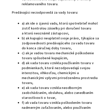
reklamovaného tovaru.
Predávajúci nezodpovedá za vady tovaru:
a) ak ide o zjavnú vadu, ktorú spotrebiteľ mohol
zistiť kontrolou zásielky pri doručení tovaru
a ktorú neoznámil zástupcovi,
b) ak kupujúci neuplatnil svoje právo, týkajúce sa
zodpovednosti predávajúceho za vadu tovaru
do konca záručnej doby tovaru,
c) ak je vadou tovaru mechanické poškodenie
tovaru spôsobené kupujúcim,
d) ak vada tovaru vznikla používaním tovaru v
podmienkach, ktoré nezodpovedajú svojou
intenzitou, vlhkosťou, chemickými a
mechanickými vplyvmi prirodzenému prostrediu
tovaru,
e) ak vada tovaru vznikla neodborným
zaobchádzaním, obsluhou, alebo zanedbaním
starostlivosti o tovar,
f) ak vada tovaru vznikla poškodením tovaru
nadmerným zaťažovaním, alebo používaním