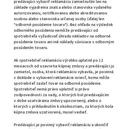
predávajúci vybaviť reklamáciu zamietnutím len na
základe vyjadrenia znalca alebo stanoviska vydaného
autorizovanou, notifikovanou alebo akreditovanou
osobou alebo stanoviska určenej osoby (ďalej len
“odborné posúdenie tovaru“). Bez ohľadu na výsledok
odborného posúdenia nemôže predávajúci od
spotrebiteľa vyžadovať úhradu nákladov na odborné
posúdenie tovaru ani iné náklady súvisiace s odborným
posúdením tovaru.
Ak spotrebiteľ reklamáciu výrobku uplatnil po 12
mesiacoch od uzavretia kúpnej zmluvy a predávajúci ju
zamietol, osoba, ktorá reklamáciu vybavila, je povinná
v doklade o vybavení reklamácie uviesť, komu môže
spotrebiteľ zaslať tovar na odborné posúdenie.
Spotrebiteľ nemá právo uplatniť si právo
zodpovednosti za vady, o ktorých bol predávajúcim
v dobe uzatvárania zmluvy upozornený, alebo o
ktorých s prihliadnutím k okolnostiam, za ktorých bola
kúpna zmluva uzatvorená, musel vedieť.
Predávajúci je povinný vybaviť reklamáciu a ukončiť