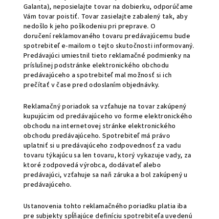
Galanta), neposielajte tovar na dobierku, odporúčame
Vám tovar poistiť. Tovar zasielajte zabalený tak, aby
nedošlo k jeho poškodeniu pri preprave. O
doručení reklamovaného tovaru predávajúcemu bude
spotrebiteľ e-mailom o tejto skutočnosti informovaný.
Predávajúci umiestnil tieto reklamačné podmienky na
príslušnej podstránke elektronického obchodu
predávajúceho a spotrebiteľ mal možnosť si ich
prečítať v čase pred odoslaním objednávky.
Reklamačný poriadok sa vzťahuje na tovar zakúpený
kupujúcim od predávajúceho vo forme elektronického
obchodu na internetovej stránke elektronického
obchodu predávajúceho. Spotrebiteľ má právo
uplatniť si u predávajúceho zodpovednosť za vadu
tovaru týkajúcu sa len tovaru, ktorý vykazuje vady, za
ktoré zodpovedá výrobca, dodávateľ alebo
predávajúci, vzťahuje sa naň záruka a bol zakúpený u
predávajúceho.
Ustanovenia tohto reklamačného poriadku platia iba
pre subjekty spĺňajúce definíciu spotrebiteľa uvedenú