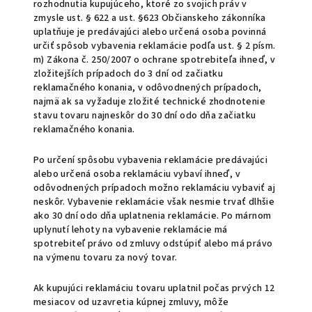
rozhodnutia kupujúceho, ktoré zo svojich práv v
zmysle ust. § 622 a ust. §623 Občianskeho zákonníka
uplatňuje je predávajúci alebo určená osoba povinná
určiť spôsob vybavenia reklamácie podľa ust. § 2 písm.
m) Zákona č. 250/2007 o ochrane spotrebiteľa ihneď, v
zložitejších prípadoch do 3 dní od začiatku
reklamačného konania, v odôvodnených prípadoch,
najmä ak sa vyžaduje zložité technické zhodnotenie
stavu tovaru najneskôr do 30 dní odo dňa začiatku
reklamačného konania.
Po určení spôsobu vybavenia reklamácie predávajúci
alebo určená osoba reklamáciu vybaví ihneď, v
odôvodnených prípadoch možno reklamáciu vybaviť aj
neskôr. Vybavenie reklamácie však nesmie trvať dlhšie
ako 30 dní odo dňa uplatnenia reklamácie. Po márnom
uplynutí lehoty na vybavenie reklamácie má
spotrebiteľ právo od zmluvy odstúpiť alebo má právo
na výmenu tovaru za nový tovar.
Ak kupujúci reklamáciu tovaru uplatnil počas prvých 12
mesiacov od uzavretia kúpnej zmluvy, môže