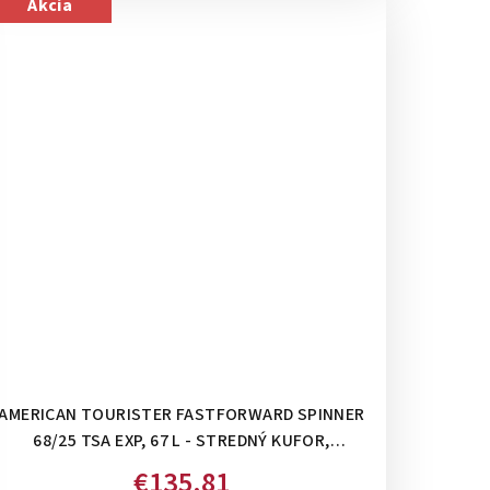
Akcia
AMERICAN TOURISTER FASTFORWARD SPINNER
68/25 TSA EXP, 67 L - STREDNÝ KUFOR,
ROZŠÍRITEĽNÝ NA 77 L: RADIANT ORANGE
€135,81