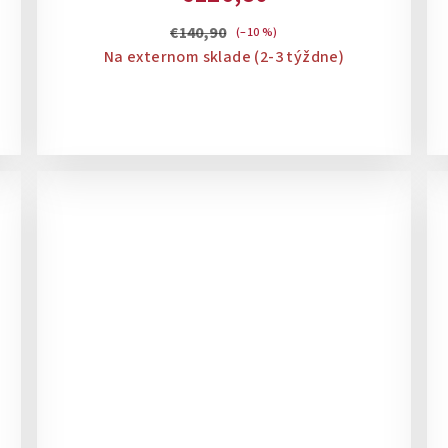
€140,90
(–10 %)
Na externom sklade (2-3 týždne)