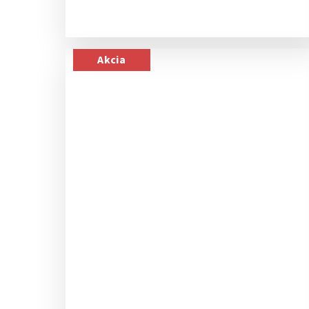
Akcia