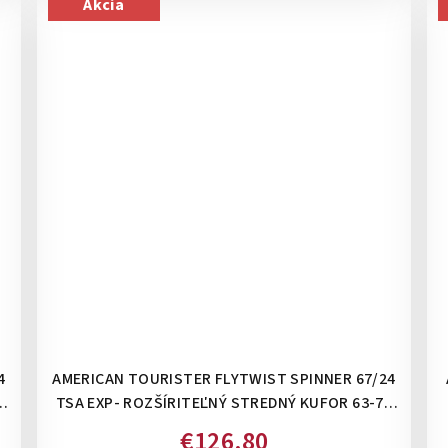
Akcia
4
AMERICAN TOURISTER FLYTWIST SPINNER 67/24
3
TSA EXP- ROZŠÍRITEĽNÝ STREDNÝ KUFOR 63-73
L: SANDSTONE
€126,80