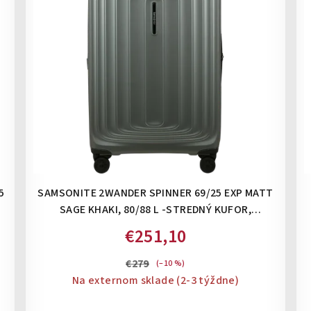
5
SAMSONITE 2WANDER SPINNER 69/25 EXP MATT
SAGE KHAKI, 80/88 L -STREDNÝ KUFOR,
ROZŠÍRITEĽNÝ
€251,10
€279
(–10 %)
Na externom sklade (2-3 týždne)