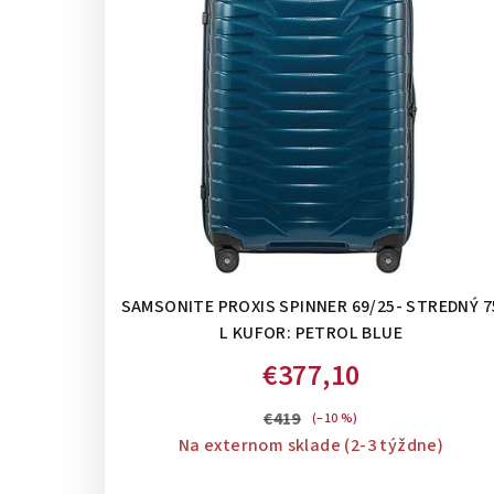
i
p
s
r
p
o
r
d
o
u
d
k
u
t
k
SAMSONITE PROXIS SPINNER 69/25- STREDNÝ 7
o
L KUFOR: PETROL BLUE
t
v
€377,10
o
€419
(–10 %)
v
Na externom sklade (2-3 týždne)