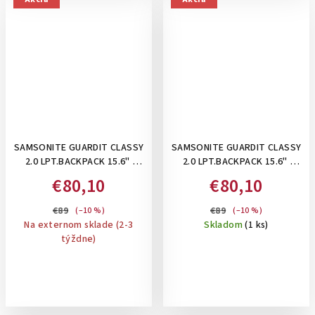
SAMSONITE GUARDIT CLASSY
SAMSONITE GUARDIT CLASSY
2.0 LPT.BACKPACK 15.6"
2.0 LPT.BACKPACK 15.6"
STONE GREY - DÁMSKY
BLACK- DÁMSKY BATOH NA
€80,10
€80,10
BATOH NA NOTEBOOK 15,6 ",
NOTEBOOK 15,6 ", 22,5 L ,
22,5 L, SIVO RUŽOVÁ
ČIERNY
€89
€89
(–10 %)
(–10 %)
Na externom sklade (2-3
Skladom
(1 ks)
týždne)