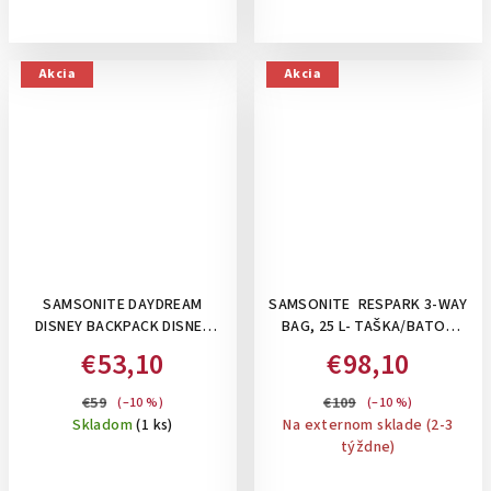
Akcia
Akcia
SAMSONITE DAYDREAM
SAMSONITE RESPARK 3-WAY
DISNEY BACKPACK DISNEY
BAG, 25 L- TAŠKA/BATOH
MINNIE FLOWER POWER , 15 L-
POD SEDADLO : OZONE
€53,10
€98,10
DETSKÝ RUKSAK , RUŽOVÝ
BLACK
MINNIE
€59
€109
(–10 %)
(–10 %)
Skladom
(1 ks)
Na externom sklade (2-3
týždne)