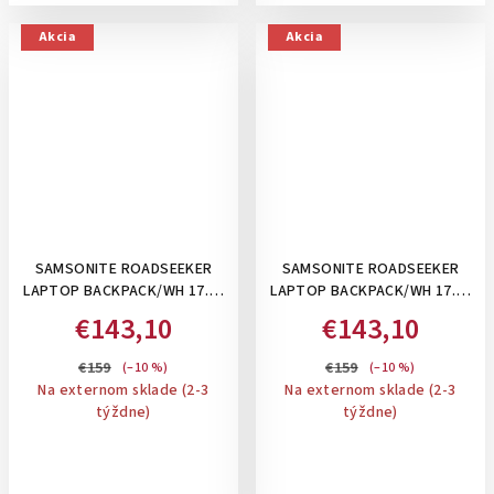
Akcia
Akcia
SAMSONITE ROADSEEKER
SAMSONITE ROADSEEKER
LAPTOP BACKPACK/WH 17.3"
LAPTOP BACKPACK/WH 17.3"
DARK OLIVE - NOTEBOOKOVÝ
DEEP BLACK - NOTEBOOKOVÝ
€143,10
€143,10
BATOH NA KOLIESKACH,
BATOH NA KOLIESKACH
TMAVÁ OLIVOVÁ
€159
€159
(–10 %)
(–10 %)
Na externom sklade (2-3
Na externom sklade (2-3
týždne)
týždne)