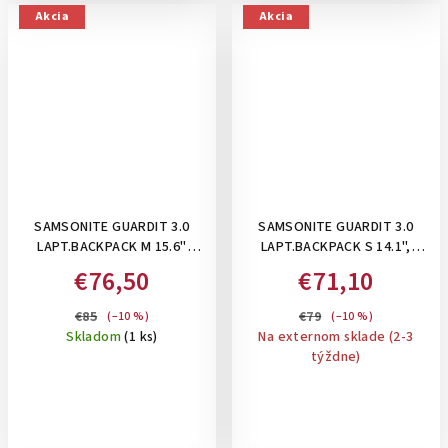
Akcia
Akcia
SAMSONITE GUARDIT 3.0
SAMSONITE GUARDIT 3.0
LAPT.BACKPACK M 15.6"
LAPT.BACKPACK S 14.1",
BLACK- BATOH NA
BLACK -BATOH NA
€76,50
€71,10
NOTEBOOK 15,6 ", 22,5 L
NOTEBOOK 14,1", 17,5 L
€85
€79
(–10 %)
(–10 %)
Skladom
(1 ks)
Na externom sklade (2-3
týždne)