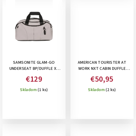
SAMSONITE GLAM-GO
AMERICAN TOURISTER AT
UNDERSEAT BP/DUFFLE XS
WORK NXT CABIN DUFFLE
ASH ROSE, 24 L -DÁMSKA
BLACK- TAŠKA POD SEDADLO
€129
€50,95
TAŠKA A BATOH POD
26,5 L
SEDADLO : BEŽOVÁ
Skladom
(1 ks)
Skladom
(2 ks)