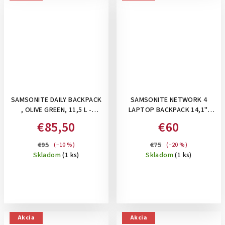
SAMSONITE DAILY BACKPACK
SAMSONITE NETWORK 4
, OLIVE GREEN, 11,5 L -
LAPTOP BACKPACK 14,1",
DÁMSKY BATOH
15,5 L - BATOH NA 14,1"
€85,50
€60
NOTEBOOK, ČIERNY
€95
€75
(–10 %)
(–20 %)
Skladom
(1 ks)
Skladom
(1 ks)
Akcia
Akcia