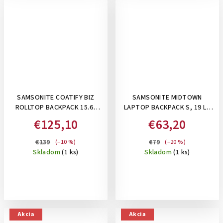
SAMSONITE COATIFY BIZ
SAMSONITE MIDTOWN
ROLLTOP BACKPACK 15.6"
LAPTOP BACKPACK S, 19 L -
BLACK , 22,5 L- BATOH NA
BATOH NA 14,1"NOTEBOOK ,
€125,10
€63,20
15,6 " NOTEBOOK
MASKÁČOVÝ
€139
€79
(–10 %)
(–20 %)
Skladom
(1 ks)
Skladom
(1 ks)
Akcia
Akcia