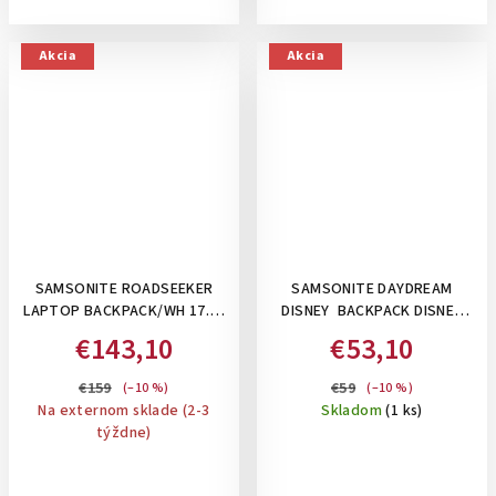
Akcia
Akcia
SAMSONITE ROADSEEKER
SAMSONITE DAYDREAM
LAPTOP BACKPACK/WH 17.3"
DISNEY BACKPACK DISNEY
DEEP TEAL - NOTEBOOKOVÝ
MICKEY HAPPY, 15 L- DETSKÝ
€143,10
€53,10
BATOH NA KOLIESKACH,
RUKSAK , MODRÝ MICKEY
MODRÝ
€159
€59
(–10 %)
(–10 %)
Na externom sklade (2-3
Skladom
(1 ks)
týždne)