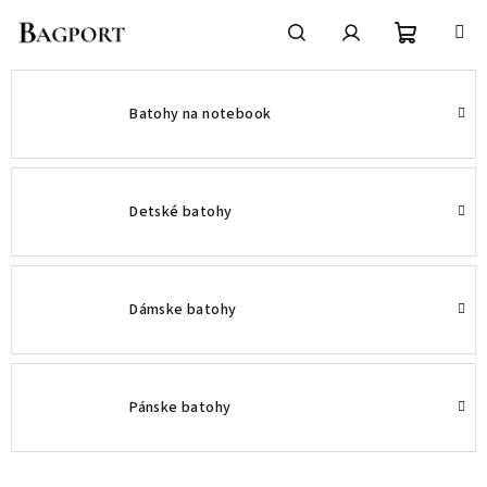
Prejsť
na
obsah
Nákupn
Hľadať
Prihlásenie
Batohy na notebook
košík
Detské batohy
Dámske batohy
Pánske batohy