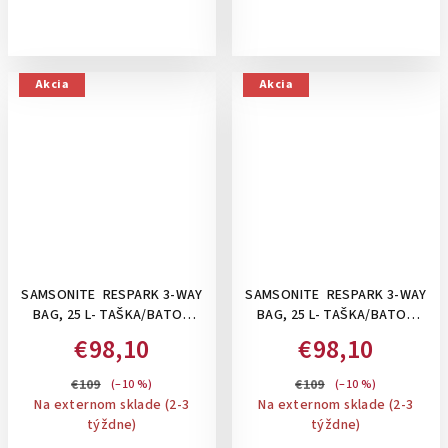
Akcia
Akcia
SAMSONITE RESPARK 3-WAY
SAMSONITE RESPARK 3-WAY
BAG, 25 L- TAŠKA/BATOH
BAG, 25 L- TAŠKA/BATOH
POD SEDADLO: MIDNIGHT
POD SEDADLO : FOREST
€98,10
€98,10
BLUE
GREEN
€109
€109
(–10 %)
(–10 %)
Na externom sklade (2-3
Na externom sklade (2-3
týždne)
týždne)