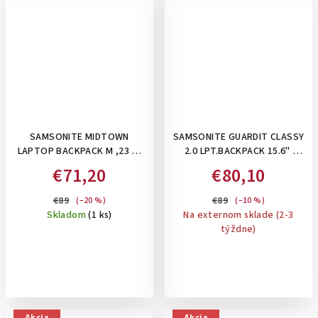
SAMSONITE MIDTOWN
SAMSONITE GUARDIT CLASSY
LAPTOP BACKPACK M ,23 L,
2.0 LPT.BACKPACK 15.6"
CAMO GREY- BATOH NA
STORM BLUE - DÁMSKY
€71,20
€80,10
15,6"NOTEBOOK
BATOH NA NOTEBOOK 15,6 ",
22,5 L, MODRÁ
€89
€89
(–20 %)
(–10 %)
Skladom
(1 ks)
Na externom sklade (2-3
týždne)
Akcia
Akcia