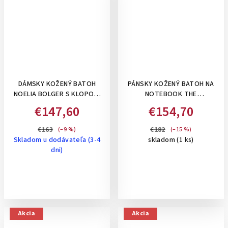
DÁMSKY KOŽENÝ BATOH
PÁNSKY KOŽENÝ BATOH NA
NOELIA BOLGER S KLOPOU,
NOTEBOOK THE
13 L - ŽLTOHNEDÁ
CHESTERFIELD BRAND RICH-
€147,60
€154,70
KOŇAKOVÝ
€163
€182
(–9 %)
(–15 %)
Skladom u dodávateľa (3-4
skladom
(1 ks)
dni)
Akcia
Akcia