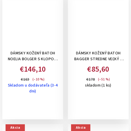
DÁMSKY KOŽENÝ BATOH
DÁMSKY KOŽENÝ BATOH
NOELIA BOLGER S KLOPOU,
BAGGER STREDNE VEĽKÝ –
13 L - KOŇAKOVÝ
ČIERNY S METALICKÝM SIVÝM
€146,10
€85,60
PRUHOM
€163
€178
(–10 %)
(–51 %)
Skladom u dodávateľa (3-4
skladom
(1 ks)
dni)
Akcia
Akcia