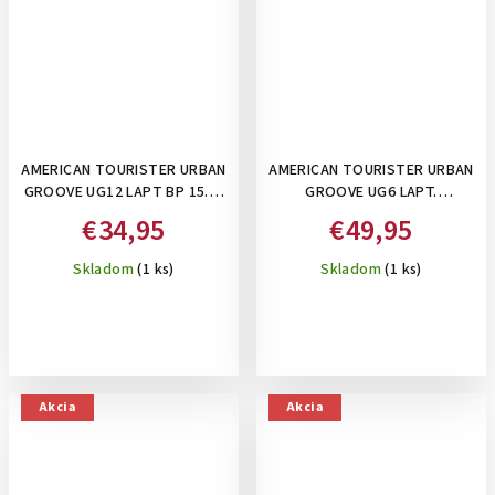
AMERICAN TOURISTER URBAN
AMERICAN TOURISTER URBAN
GROOVE UG12 LAPT BP 15.6"
GROOVE UG6 LAPT.
SLIM BLACK- BATOH NA
BACKPACK 15.6" BLACK -
€34,95
€49,95
NOTEBOOK, 20,5 L
BATOH NA NOTEBOOK, 26 L
Skladom
(1 ks)
Skladom
(1 ks)
Akcia
Akcia