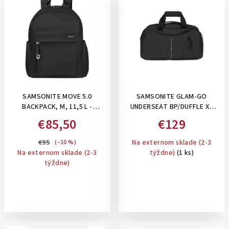
d
p
u
i
k
s
t
p
o
r
v
o
SAMSONITE MOVE 5.0
SAMSONITE GLAM-GO
d
BACKPACK, M, 11,5 L -
UNDERSEAT BP/DUFFLE XS
u
DÁMSKY BATOH
BLACK, 24 L -DÁMSKA TAŠKA
€85,50
€129
k
A BATOH POD SEDADLO :
ČIERNA
t
€95
Na externom sklade (2-3
(–10 %)
Na externom sklade (2-3
týždne)
(1 ks)
o
týždne)
v