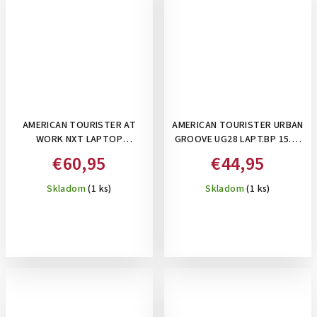
AMERICAN TOURISTER AT
AMERICAN TOURISTER URBAN
WORK NXT LAPTOP
GROOVE UG28 LAPT.BP 15.6"
BACKPACK 17.3" BLACK-
WORK BLACK- BATOH NA
€60,95
€44,95
BATOH NA NOTEBOOK 17,3",
NOTEBOOK, 26 L
38 L
Skladom
(1 ks)
Skladom
(1 ks)