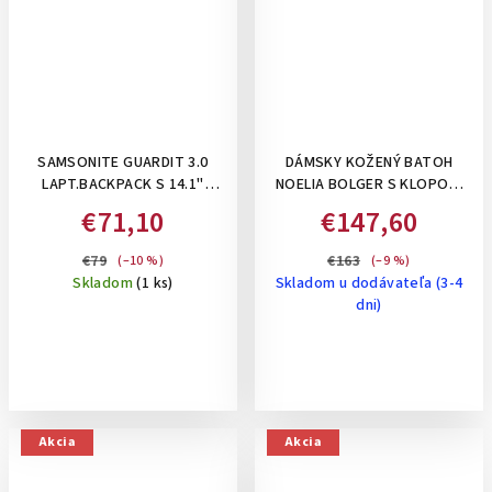
SAMSONITE GUARDIT 3.0
DÁMSKY KOŽENÝ BATOH
LAPT.BACKPACK S 14.1"
NOELIA BOLGER S KLOPOU,
BLUE- BATOH NA NOTEBOOK,
13 L - ČIERNY
€71,10
€147,60
17,5 L
€79
€163
(–10 %)
(–9 %)
Skladom
(1 ks)
Skladom u dodávateľa (3-4
dni)
Akcia
Akcia