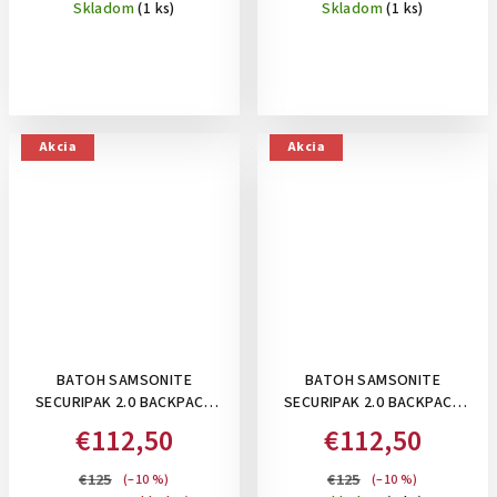
Skladom
(1 ks)
Skladom
(1 ks)
Akcia
Akcia
BATOH SAMSONITE
BATOH SAMSONITE
SECURIPAK 2.0 BACKPACK
SECURIPAK 2.0 BACKPACK
15.6" , 16 L: NORTHERN
15.6" , 16 L: GREEN
€112,50
€112,50
BLUE/ORANGE
€125
€125
(–10 %)
(–10 %)