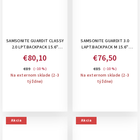
SAMSONITE GUARDIT CLASSY
SAMSONITE GUARDIT 3.0
2.0 LPT.BACKPACK 15.6"
LAPT.BACKPACK M 15.6"
STONE GREY - DÁMSKY
BLUE- BATOH NA NOTEBOOK
€80,10
€76,50
BATOH NA NOTEBOOK 22,5 L
, 22,5 L
€89
€85
(–10 %)
(–10 %)
Na externom sklade (2-3
Na externom sklade (2-3
týždne)
týždne)
Akcia
Akcia