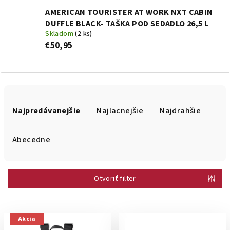
AMERICAN TOURISTER AT WORK NXT CABIN
DUFFLE BLACK- TAŠKA POD SEDADLO 26,5 L
Skladom
(2 ks)
€50,95
R
a
Najpredávanejšie
Najlacnejšie
Najdrahšie
d
e
Abecedne
n
i
Otvoriť filter
e
p
r
V
Akcia
o
ý