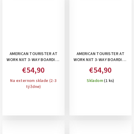
AMERICAN TOURISTER AT
AMERICAN TOURISTER AT
WORK NXT 3-WAY BOARDING
WORK NXT 3-WAY BOARDING
BAG 15.6" GREY MELANGE-
BAG 15.6" BLACK-
€54,90
€54,90
TAŠKA/BATOH POD
TAŠKA/BATOH POD
SEDADLO 3V1, 26,5 L
SEDADLO 3V1, 26,5 L
Na externom sklade (2-3
Skladom
(1 ks)
týždne)