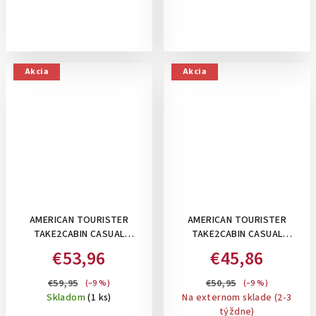
Akcia
Akcia
AMERICAN TOURISTER
AMERICAN TOURISTER
TAKE2CABIN CASUAL
TAKE2CABIN CASUAL
BACKPACK M, 38 L-
BACKPACK MS-
€53,96
€45,86
TAŠKA/BATOH POD
TAŠKA/BATOH POD SEDADLO
SEDADLO: BLACK
, 26,5 L: BLACK
€59,95
€50,95
(–9 %)
(–9 %)
Skladom
(1 ks)
Na externom sklade (2-3
týždne)