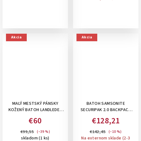
Akcia
Akcia
MALÝ MESTSKÝ PÁNSKY
BATOH SAMSONITE
KOŽENÝ BATOH LANDLEDER
SECURIPAK 2.0 BACKPACK
NEW GRASSLAND VO VINTAGE
17,3 " , 24,5 L: DARK BLUE
€60
€128,21
ŠTÝLE- HNEDÝ
€99,55
€142,45
(–39 %)
(–10 %)
skladom
(1 ks)
Na externom sklade (2-3