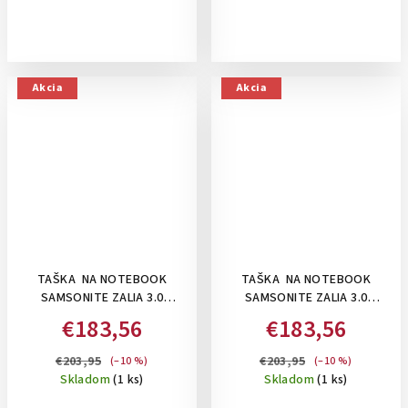
Akcia
Akcia
TAŠKA NA NOTEBOOK
TAŠKA NA NOTEBOOK
SAMSONITE ZALIA 3.0
SAMSONITE ZALIA 3.0
BAILHANDLE 3 COMP 14.1":
BAILHANDLE 3 COMP 14.1":
€183,56
€183,56
DARK NAVY
BLACK
€203,95
€203,95
(–10 %)
(–10 %)
Skladom
(1 ks)
Skladom
(1 ks)