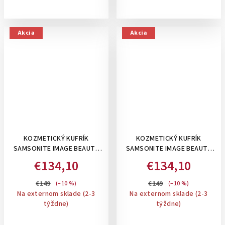
Akcia
Akcia
KOZMETICKÝ KUFRÍK
KOZMETICKÝ KUFRÍK
SAMSONITE IMAGE BEAUTY
SAMSONITE IMAGE BEAUTY
CASE: IVORY
CASE: ROSE
€134,10
€134,10
€149
€149
(–10 %)
(–10 %)
Na externom sklade (2-3
Na externom sklade (2-3
týždne)
týždne)