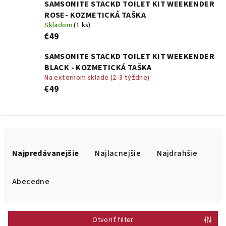
SAMSONITE STACKD TOILET KIT WEEKENDER
ROSE- KOZMETICKÁ TAŠKA
Skladom
(1 ks)
€49
SAMSONITE STACKD TOILET KIT WEEKENDER
BLACK - KOZMETICKÁ TAŠKA
Na externom sklade (2-3 týždne)
€49
R
a
Najpredávanejšie
Najlacnejšie
Najdrahšie
d
e
Abecedne
n
i
Otvoriť filter
e