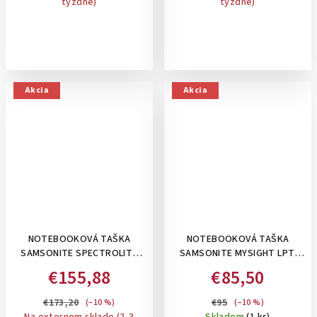
týždne)
týždne)
Akcia
Akcia
NOTEBOOKOVÁ TAŠKA
NOTEBOOKOVÁ TAŠKA
SAMSONITE SPECTROLITE
SAMSONITE MYSIGHT LPT.
3.0 BAILHANDLE 14,1" EXP:
BAILHANDLE 14,1": ČIERNA
€155,88
€85,50
BLACK
€173,20
€95
(–10 %)
(–10 %)