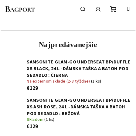
Prejsť
na
obsah
Nákupn
Hľadať
Prihlásenie
košík
Najpredávanejšie
SAMSONITE GLAM-GO UNDERSEAT BP/DUFFLE
XS BLACK, 24 L -DÁMSKA TAŠKA A BATOH POD
SEDADLO : ČIERNA
Na externom sklade (2-3 týždne)
(1 ks)
€129
SAMSONITE GLAM-GO UNDERSEAT BP/DUFFLE
XS ASH ROSE, 24 L -DÁMSKA TAŠKA A BATOH
POD SEDADLO : BEŽOVÁ
Skladom
(1 ks)
€129