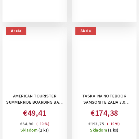
Akcia
Akcia
AMERICAN TOURISTER
TAŠKA NA NOTEBOOK
SUMMERRIDE BOARDING BAG,
SAMSONITE ZALIA 3.0
27 L - TAŠKA/BATOH POD
BAILHANDLE 2 COMP 15.6":
€49,41
€174,38
SEDADLO 3V1: BLACK
BLACK
€54,90
€193,75
(–10 %)
(–10 %)
Skladom
(2 ks)
Skladom
(1 ks)