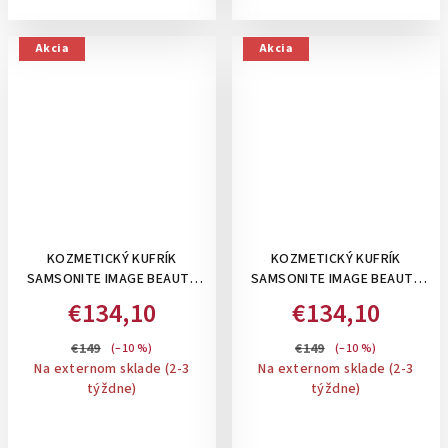
Akcia
Akcia
KOZMETICKÝ KUFRÍK
KOZMETICKÝ KUFRÍK
SAMSONITE IMAGE BEAUTY
SAMSONITE IMAGE BEAUTY
CASE: THYME
CASE: BLACK
€134,10
€134,10
€149
€149
(–10 %)
(–10 %)
Na externom sklade (2-3
Na externom sklade (2-3
týždne)
týždne)