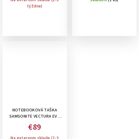
Na externom sklade (2-3
Skladom
(1 ks)
týždne)
NOTEBOOKOVÁ TAŠKA
SAMSONITE VECTURA EVO
LAPT.BAILHANDLE 14.1"
€89
BLACK, 10 L
Na externom sklade (2-3