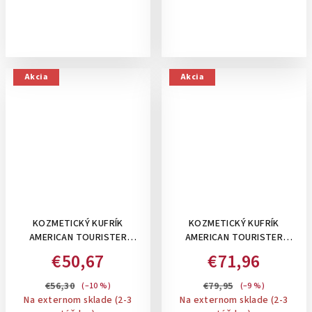
Akcia
Akcia
KOZMETICKÝ KUFRÍK
KOZMETICKÝ KUFRÍK
AMERICAN TOURISTER
AMERICAN TOURISTER
FLASHLINE BEAUTY CASE
STARVIBE BEAUTY CASE:
€50,67
€71,96
SHADOW BLACK: IVORY GOLD
VERDIGRIS
€56,30
€79,95
(–10 %)
(–9 %)
Na externom sklade (2-3
Na externom sklade (2-3