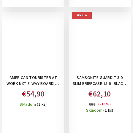
Akcia
AMERICAN TOURISTER AT
SAMSONITE GUARDIT 3.0
WORK NXT 3-WAY BOARDING
SLIM BRIEFCASE 15.6" BLACK,
BAG 15.6" BLACK-
11 L - NOTEBOOKOVÁ TAŠKA
€54,90
€62,10
TAŠKA/BATOH POD
SEDADLO 3V1, 26,5 L
Skladom
(1 ks)
€69
(–10 %)
Skladom
(1 ks)