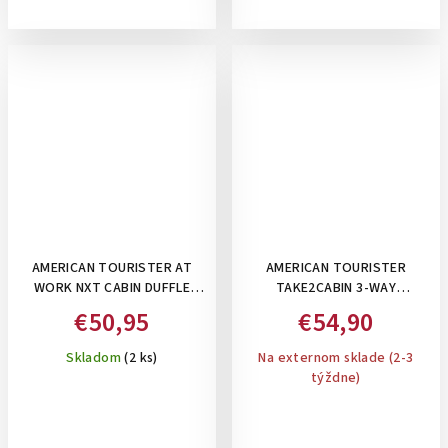
AMERICAN TOURISTER AT
AMERICAN TOURISTER
WORK NXT CABIN DUFFLE
TAKE2CABIN 3-WAY
BLACK- TAŠKA POD SEDADLO
BOARDING BAG DARK
€50,95
€54,90
26,5 L
FOREST- TAŠKA/BATOH POD
SEDADLO 3V1, 25 L
Skladom
(2 ks)
Na externom sklade (2-3
týždne)