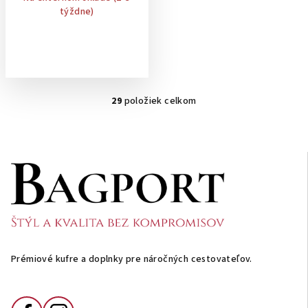
týždne)
29
položiek celkom
O
v
l
á
Z
d
á
a
p
c
ä
i
e
t
p
i
Prémiové kufre a doplnky pre náročných cestovateľov.
r
e
v
k