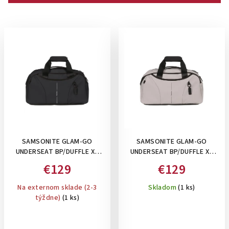
p
r
V
o
ý
d
p
u
i
k
s
t
p
o
r
v
o
SAMSONITE GLAM-GO
SAMSONITE GLAM-GO
d
UNDERSEAT BP/DUFFLE XS
UNDERSEAT BP/DUFFLE XS
u
BLACK, 24 L -DÁMSKA TAŠKA
ASH ROSE, 24 L -DÁMSKA
€129
€129
k
A BATOH POD SEDADLO :
TAŠKA A BATOH POD
ČIERNA
SEDADLO : BEŽOVÁ
t
Na externom sklade (2-3
Skladom
(1 ks)
týždne)
(1 ks)
o
v