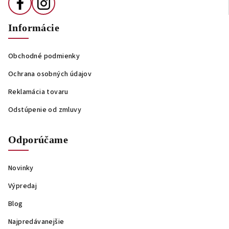
y
v
ý
Informácie
p
i
Obchodné podmienky
s
u
Ochrana osobných údajov
Reklamácia tovaru
Odstúpenie od zmluvy
Odporúčame
Novinky
Výpredaj
Blog
Najpredávanejšie