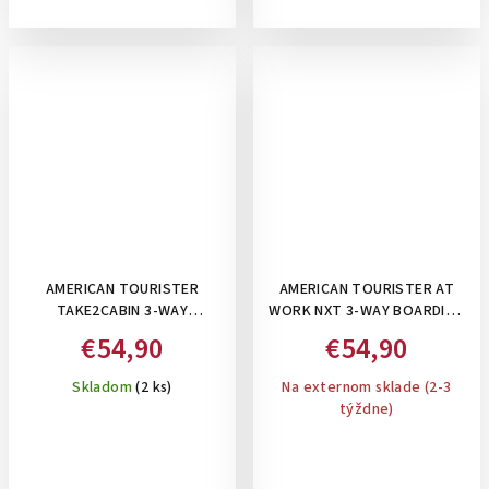
AMERICAN TOURISTER
AMERICAN TOURISTER AT
TAKE2CABIN 3-WAY
WORK NXT 3-WAY BOARDING
BOARDING BAG BLACK , 25 L-
BAG 15.6" GREY MELANGE-
€54,90
€54,90
TAŠKA/BATOH POD SEDADLO
TAŠKA/BATOH POD
SEDADLO 3V1, 26,5 L
Skladom
(2 ks)
Na externom sklade (2-3
týždne)