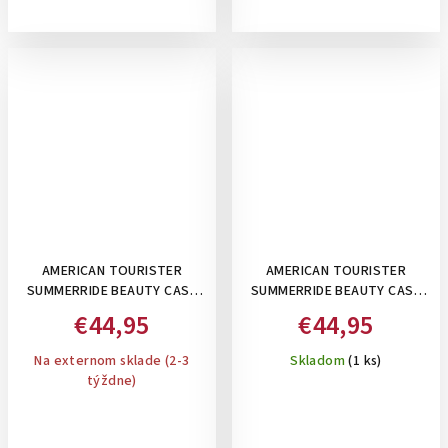
AMERICAN TOURISTER
AMERICAN TOURISTER
SUMMERRIDE BEAUTY CASE
SUMMERRIDE BEAUTY CASE
NAVY -KOZMETICKÁ TAŠKA
BLACK -KOZMETICKÁ TAŠKA
€44,95
€44,95
15 L
15 L
Na externom sklade (2-3
Skladom
(1 ks)
týždne)