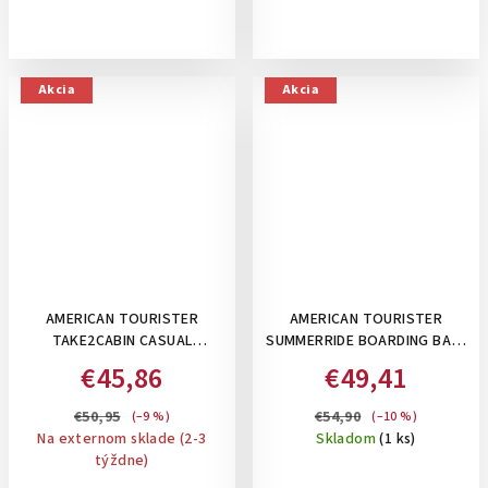
Akcia
Akcia
AMERICAN TOURISTER
AMERICAN TOURISTER
TAKE2CABIN CASUAL
SUMMERRIDE BOARDING BAG,
BACKPACK MS-
27 L - TAŠKA/BATOH POD
€45,86
€49,41
TAŠKA/BATOH POD SEDADLO
SEDADLO 3V1: NAVY
, 26,5 L: BLACK
€50,95
€54,90
(–9 %)
(–10 %)
Na externom sklade (2-3
Skladom
(1 ks)
týždne)