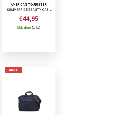
AMERICAN TOURISTER
SUMMERRIDE BEAUTY CASE
BLACK -KOZMETICKÁ TAŠKA
€44,95
15 L
Skladom
(1 ks)
Akcia