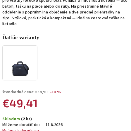
pre všetky letecké spoločnosti. Ponúka tri možnosti nosenia — ako
batoh, tašku na plece alebo do ruky. Má priestranné hlavné
oddelenie s popruhmi na oblečenie a dve predné priehradky na
zips. Štýlová, praktická a kompaktná — ideálna cestovná taška na
lietadlo
Ďaľšie varianty
štandardná cena:
€54,90
–10 %
€49,41
Jednotková
Skladom
(2 ks)
cena:
Môžeme doručiť do:
11.8.2026
Možnosti doručenia