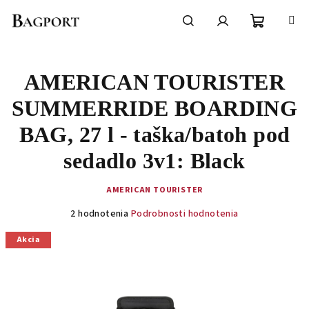
Prejsť
na
obsah
Nákupn
Hľadať
Prihlásenie
AMERICAN TOURISTER
košík
SUMMERRIDE BOARDING
BAG, 27 l - taška/batoh pod
sedadlo 3v1: Black
AMERICAN TOURISTER
Priemerné
2 hodnotenia
Podrobnosti hodnotenia
hodnotenie
produktu
Akcia
je
5,0
z
5