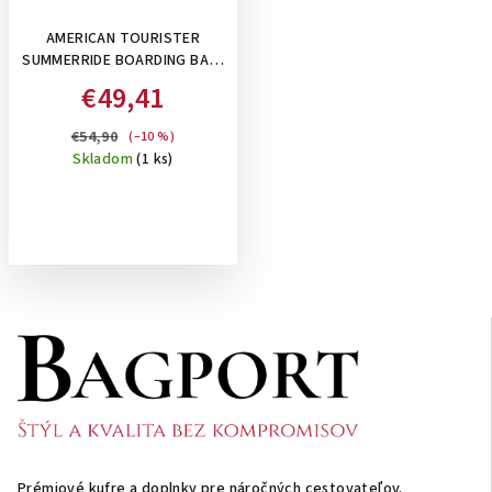
AMERICAN TOURISTER
SUMMERRIDE BOARDING BAG,
27 L - TAŠKA/BATOH POD
€49,41
SEDADLO 3V1: NAVY
€54,90
(–10 %)
Skladom
(1 ks)
Z
á
p
ä
t
i
Prémiové kufre a doplnky pre náročných cestovateľov.