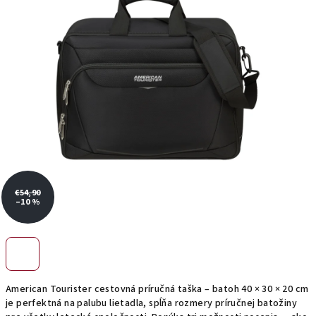
hviezdičiek.
€54,90
–10 %
American Tourister cestovná príručná taška – batoh 40 × 30 × 20 cm
je perfektná na palubu lietadla, spĺňa rozmery príručnej batožiny