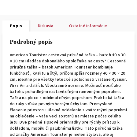
Popis
Diskusia
Ostatné informácie
Podrobný popis
American Tourister cestovná príručná taška – batoh 40 × 30
× 20 cm Hľadáte dokonalého spoločníka na cesty? Cestovná
príručná taška – batoh American Tourister kombinuje
funkčnosť , kvalitu a štýl, pričom spĺňa rozmery 40 × 30 × 20
cm, ideálne pre všetky letecké spoločnosti vrátane Ryanair,
Wizz Air a ďalších. Všestranné nosenie: Možnosť nosiť ako
batoh s pohodlnými nastaviteľnými ramennými popruhmi.
Taška na plece s odnímateľným popruhom. Praktická taška
do ruky vďaka pevným horným úchytom. Premyslené
členenie priestoru: Hlavné oddelenie s vnútornými popruhmi
na oblečenie – vaše veci zostanú na mieste počas celého
letu. Dve predné zipsové priehradky pre rýchly prístup k
dokladom, mobilu či palubnému lístku. Táto príručná taška
od značky American Tourister je nielen štýlová, ale aj