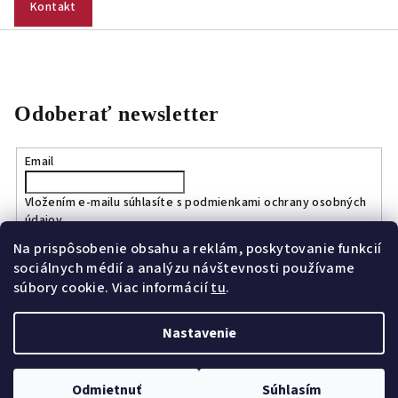
Kontakt
Odoberať newsletter
Email
Vložením e-mailu súhlasíte s
podmienkami ochrany osobných
údajov
Na prispôsobenie obsahu a reklám, poskytovanie funkcií
sociálnych médií a analýzu návštevnosti používame
Prihlásiť sa
súbory cookie. Viac informácií
tu
.
Nastavenie
Copyright 2026
Bagport.sk
. Všetky práva vyhradené.
Upraviť
nastavenie cookies
Odmietnuť
Súhlasím