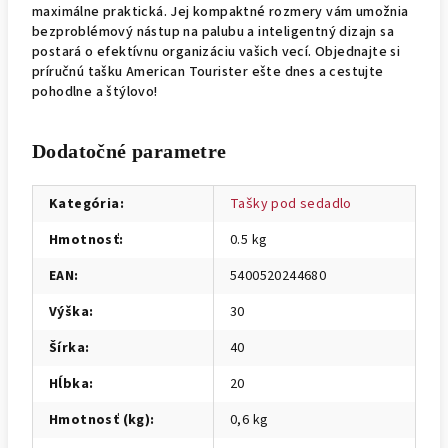
maximálne praktická. Jej kompaktné rozmery vám umožnia
bezproblémový nástup na palubu a inteligentný dizajn sa
postará o efektívnu organizáciu vašich vecí. Objednajte si
príručnú tašku American Tourister ešte dnes a cestujte
pohodlne a štýlovo!
Dodatočné parametre
Kategória
:
Tašky pod sedadlo
Hmotnosť
:
0.5 kg
EAN
:
5400520244680
Výška
:
30
Šírka
:
40
Hĺbka
:
20
Hmotnosť (kg)
:
0,6 kg