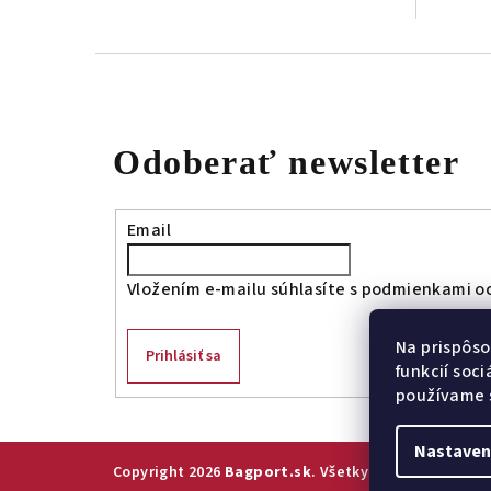
Odoberať newsletter
Email
Vložením e-mailu súhlasíte s
podmienkami oc
Na prispôso
Prihlásiť sa
funkcií soc
používame s
Nastaven
Copyright 2026
Bagport.sk
. Všetky práva vyhraden