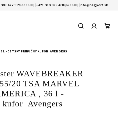
 903 427 919
|
+421 910 933 408
|
info@bagport.sk
(do 13.00)
(po 13.00)
Hľadať
Prihláseni
Nák
koší
6 L - DETSKÝ PRÍRUČNÝ KUFOR AVENGERS
rister WAVEBREAKER
.55/20 TSA MARVEL
MERICA , 36 l -
ý kufor Avengers