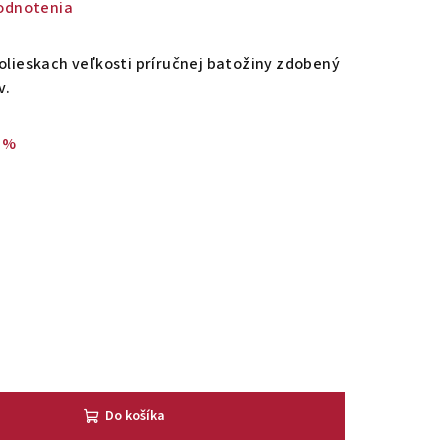
odnotenia
kolieskach veľkosti príručnej batožiny zdobený
v.
 %
Do košíka