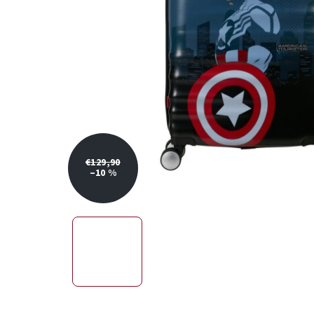
€129,90
–10 %