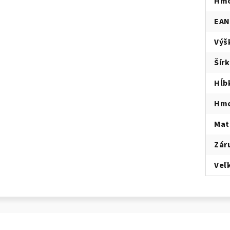
Hmo
EAN
Výš
Šír
Hĺb
Hmo
Mat
Zár
Veľ