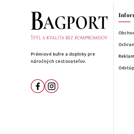
Z
Infor
á
p
Obcho
ä
Ochran
t
Prémiové kufre a doplnky pre
Reklam
náročných cestovateľov.
i
Odstúp
e