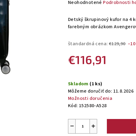
Priemerné
Neohodnotené
Podrobnosti h
hodnotenie
produktu
Detský škrupinový kufor na 4 
je
farebným obrázkom Avengero
0,0
z
štandardná cena:
€129,90
–10
5
hviezdičiek.
€116,91
Jednotková
cena:
Skladom
(1 ks)
Môžeme doručiť do:
11.8.2026
Možnosti doručenia
Kód:
152580-A528
−
+