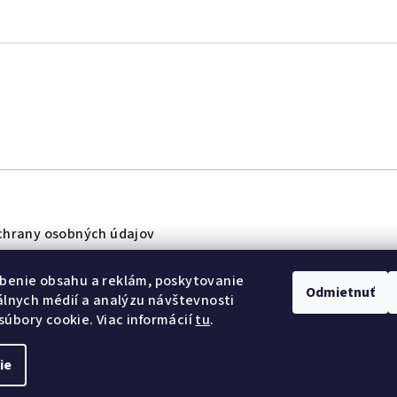
hrany osobných údajov
benie obsahu a reklám, poskytovanie
Odmietnuť
iálnych médií a analýzu návštevnosti
úbory cookie. Viac informácií
tu
.
ie
é.
Upraviť nastavenie cookies