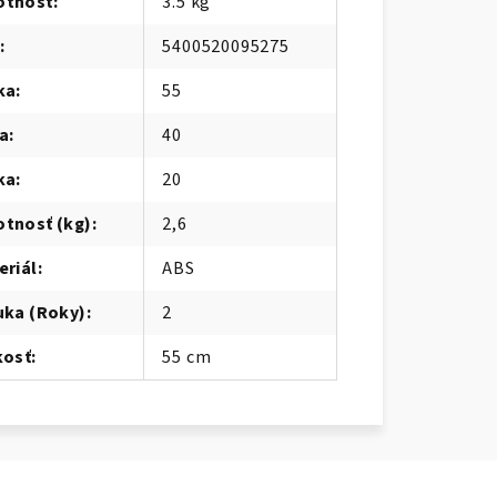
tnosť
:
3.5 kg
:
5400520095275
ka
:
55
ka
:
40
ka
:
20
tnosť (kg)
:
2,6
eriál
:
ABS
uka (Roky)
:
2
kosť
:
55 cm