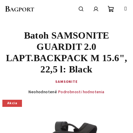
Prejsť
na
obsah
Nákupn
Hľadať
Prihlásenie
Batoh SAMSONITE
košík
GUARDIT 2.0
LAPT.BACKPACK M 15.6",
22,5 l: Black
SAMSONITE
Priemerné
Neohodnotené
Podrobnosti hodnotenia
hodnotenie
produktu
Akcia
je
0,0
z
5