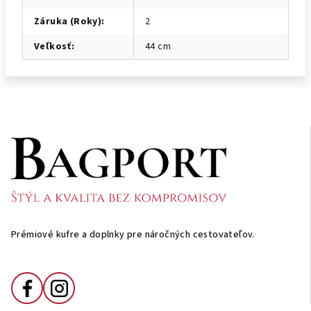
Záruka (Roky)
:
2
Veľkosť
:
44 cm
Z
á
p
ä
t
i
Prémiové kufre a doplnky pre náročných cestovateľov.
e