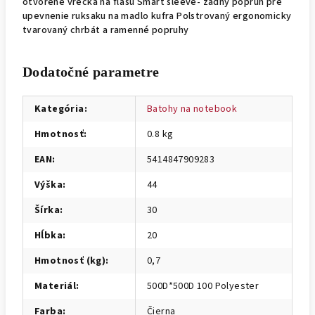
otvorené vrecká na fľašu Smart sleeve- zadný popruh pre
upevnenie ruksaku na madlo kufra Polstrovaný ergonomicky
tvarovaný chrbát a ramenné popruhy
Dodatočné parametre
Kategória
:
Batohy na notebook
Hmotnosť
:
0.8 kg
EAN
:
5414847909283
Výška
:
44
Šírka
:
30
Hĺbka
:
20
Hmotnosť (kg)
:
0,7
Materiál
:
500D*500D 100 Polyester
Farba
:
Čierna