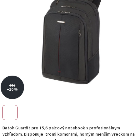
hviezdičiek.
€85
–10 %
Batoh Guardit pre 15,6 palcový notebook s profesionálnym
vzhľadom. Disponuje tromi komorami, horným menším vreckom na