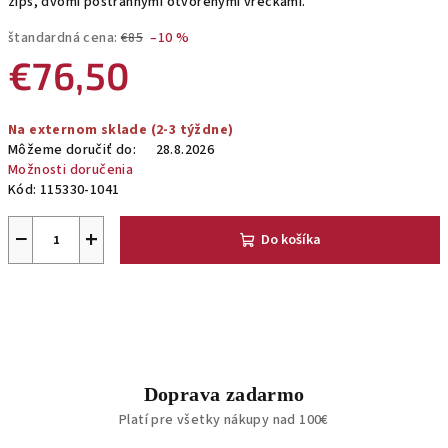
zips, dvomi postrannými otvorenými vreckami.
štandardná cena:
€85
–10 %
€76,50
Jednotková
Na externom sklade (2-3 týždne)
cena:
Môžeme doručiť do:
28.8.2026
Možnosti doručenia
Kód:
115330-1041
−
+
Do košíka
Doprava zadarmo
Platí pre všetky nákupy nad 100€