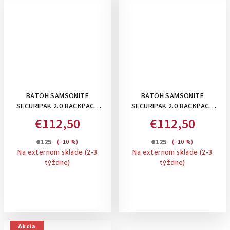
BATOH SAMSONITE
BATOH SAMSONITE
SECURIPAK 2.0 BACKPACK
SECURIPAK 2.0 BACKPACK
15.6" , 16 L: GREY
15.6" , 16 L: NORTHERN
€112,50
€112,50
BLUE/ORANGE
€125
€125
(–10 %)
(–10 %)
Na externom sklade (2-3
Na externom sklade (2-3
týždne)
týždne)
Akcia