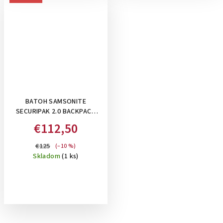
BATOH SAMSONITE
SECURIPAK 2.0 BACKPACK
15.6" , 16 L: RADIANT YELLOW
€112,50
€125
(–10 %)
Skladom
(1 ks)