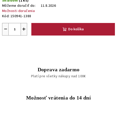
Skladom
(1 ks)
cena:
Môžeme doručiť do:
11.8.2026
Možnosti doručenia
Kód:
150941-1388
−
+
Do košíka
Doprava zadarmo
Platí pre všetky nákupy nad 100€
Možnosť vrátenia do 14 dní