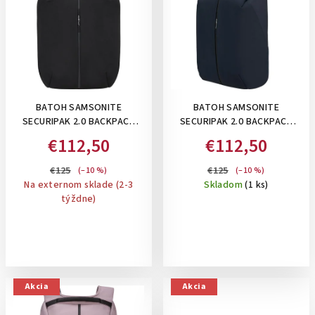
BATOH SAMSONITE
BATOH SAMSONITE
SECURIPAK 2.0 BACKPACK
SECURIPAK 2.0 BACKPACK
15.6" , 16 L: BLACK
15.6" , 16 L: DARK BLUE
€112,50
€112,50
€125
€125
(–10 %)
(–10 %)
Na externom sklade (2-3
Skladom
(1 ks)
týždne)
Akcia
Akcia