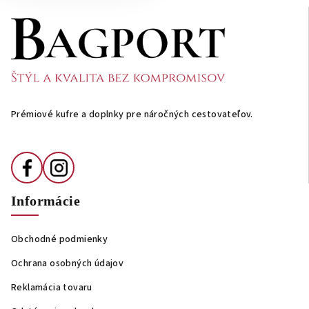
Z
á
p
ä
t
i
Prémiové kufre a doplnky pre náročných cestovateľov.
e
Informácie
Obchodné podmienky
Ochrana osobných údajov
Reklamácia tovaru