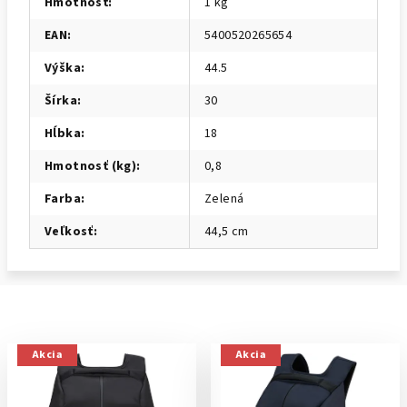
Hmotnosť
:
1 kg
EAN
:
5400520265654
Výška
:
44.5
Šírka
:
30
Hĺbka
:
18
Hmotnosť (kg)
:
0,8
Farba
:
Zelená
Veľkosť
:
44,5 cm
Akcia
Akcia