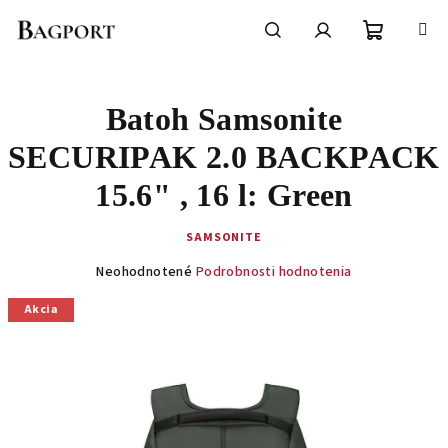
Prejsť
na
obsah
Nákupn
Hľadať
Prihlásenie
Batoh Samsonite
košík
SECURIPAK 2.0 BACKPACK
15.6" , 16 l: Green
SAMSONITE
Priemerné
Neohodnotené
Podrobnosti hodnotenia
hodnotenie
produktu
Akcia
je
0,0
z
5
hviezdičiek.