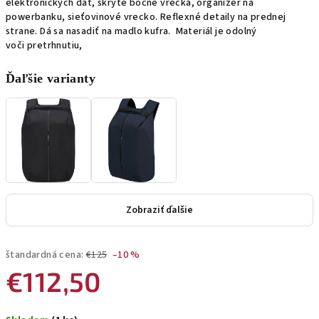
elektronických dát, skryté bočné vrecká, organizér na
powerbanku, sieťovinové vrecko. Reflexné detaily na prednej
strane. Dá sa nasadiť na madlo kufra. Materiál je odolný
voči pretrhnutiu,
Ďaľšie varianty
Zobraziť ďalšie
štandardná cena:
€125
–10 %
€112,50
Jednotková