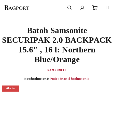
Prejsť
na
obsah
Nákupn
Hľadať
Prihlásenie
Batoh Samsonite
košík
SECURIPAK 2.0 BACKPACK
15.6" , 16 l: Northern
Blue/Orange
SAMSONITE
Priemerné
Neohodnotené
Podrobnosti hodnotenia
hodnotenie
produktu
Akcia
je
0,0
z
5