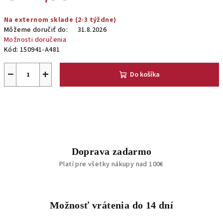
Jednotková
Na externom sklade (2-3 týždne)
cena:
Môžeme doručiť do:
31.8.2026
Možnosti doručenia
Kód:
150941-A481
−
+
Do košíka
Doprava zadarmo
Platí pre všetky nákupy nad 100€
Možnosť vrátenia do 14 dní