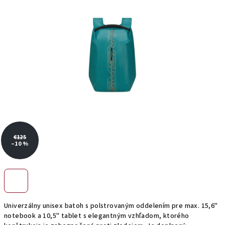
hviezdičiek.
€125
–10 %
Univerzálny unisex batoh s polstrovaným oddelením pre max. 15,6"
notebook a 10,5" tablet s elegantným vzhľadom, ktorého