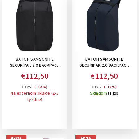
BATOH SAMSONITE
BATOH SAMSONITE
SECURIPAK 2.0 BACKPACK
SECURIPAK 2.0 BACKPACK
15.6" , 16 L: BLACK
15.6" , 16 L: DARK BLUE
€112,50
€112,50
€125
€125
(–10 %)
(–10 %)
Na externom sklade (2-3
Skladom
(1 ks)
týždne)
Akcia
Akcia