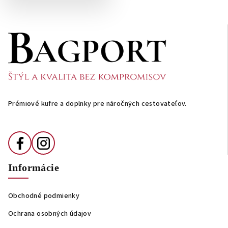
Z
á
p
ä
t
i
Prémiové kufre a doplnky pre náročných cestovateľov.
e
Informácie
Obchodné podmienky
Ochrana osobných údajov