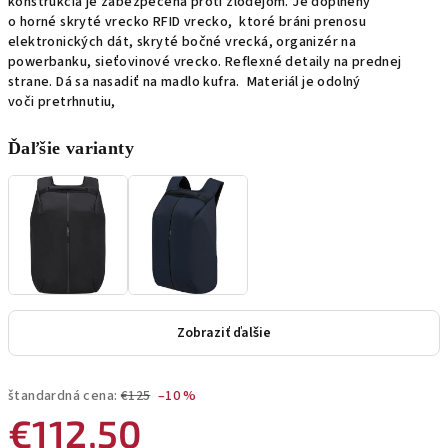
konštrukcia je zabezpečená proti zlodejom. Je doplnený
o horné skryté vrecko RFID vrecko, ktoré bráni prenosu
elektronických dát, skryté bočné vrecká, organizér na
powerbanku, sieťovinové vrecko. Reflexné detaily na prednej
strane. Dá sa nasadiť na madlo kufra. Materiál je odolný
voči pretrhnutiu,
Ďaľšie varianty
Zobraziť ďalšie
štandardná cena:
€125
–10 %
€112,50