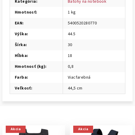
Kategória
:
Batohy na notebook
Hmotnosť
:
1 kg
EAN
:
5400520280770
Výška
:
44.5
Šírka
:
30
Hĺbka
:
18
Hmotnosť (kg)
:
0,8
Farba
:
Viacfarebná
Veľkosť
:
44,5 cm
Akcia
Akcia