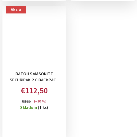
Akcia
BATOH SAMSONITE
SECURIPAK 2.0 BACKPACK
15.6" , 16 L: RADIANT YELLOW
€112,50
€125
(–10 %)
Skladom
(1 ks)