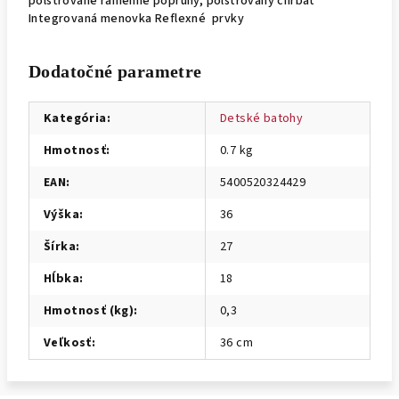
polstrované ramenné popruhy, polstrovaný chrbát
Integrovaná menovka Reflexné prvky
Dodatočné parametre
Kategória
:
Detské batohy
Hmotnosť
:
0.7 kg
EAN
:
5400520324429
Výška
:
36
Šírka
:
27
Hĺbka
:
18
Hmotnosť (kg)
:
0,3
Veľkosť
:
36 cm