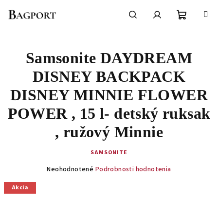
Prejsť
na
obsah
Nákupn
Hľadať
Prihlásenie
Samsonite DAYDREAM
košík
DISNEY BACKPACK
DISNEY MINNIE FLOWER
POWER , 15 l- detský ruksak
, ružový Minnie
SAMSONITE
Priemerné
Neohodnotené
Podrobnosti hodnotenia
hodnotenie
produktu
Akcia
je
0,0
z