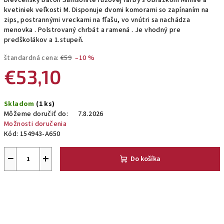
Dievčenský batoh Samsonite ružovej farby s obrázkom Minnie a
kvetiniek veľkosti M. Disponuje dvomi komorami so zapínaním na
zips, postrannými vreckami na fľašu, vo vnútri sa nachádza
menovka . Polstrovaný chrbát a ramená . Je vhodný pre
predškolákov a 1.stupeň.
štandardná cena:
€59
–10 %
€53,10
Jednotková
Skladom
(1 ks)
cena:
Môžeme doručiť do:
7.8.2026
Možnosti doručenia
Kód:
154943-A650
−
+
Do košíka