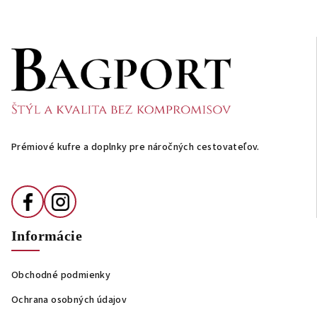
Z
á
p
ä
t
i
Prémiové kufre a doplnky pre náročných cestovateľov.
e
Informácie
Obchodné podmienky
Ochrana osobných údajov