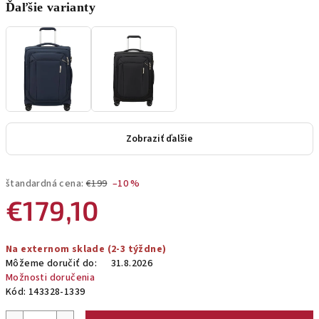
Ďaľšie varianty
Zobraziť ďalšie
štandardná cena:
€199
–10 %
€179,10
Jednotková
Na externom sklade (2-3 týždne)
cena:
Môžeme doručiť do:
31.8.2026
Možnosti doručenia
Kód:
143328-1339