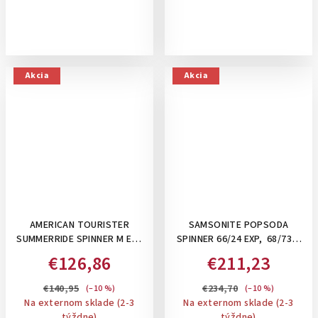
Akcia
Akcia
AMERICAN TOURISTER
SAMSONITE POPSODA
SUMMERRIDE SPINNER M EXP
SPINNER 66/24 EXP, 68/73,5
TSA, 70/76 L - STREDNÝ
L- STREDNÝ KUFOR ,
€126,86
€211,23
KUFOR , ROZŠÍRITEĽNÝ: LILAS
ROZŠÍRITEĽNÝ: BLACK
PINK
€140,95
€234,70
(–10 %)
(–10 %)
Na externom sklade (2-3
Na externom sklade (2-3
týždne)
týždne)