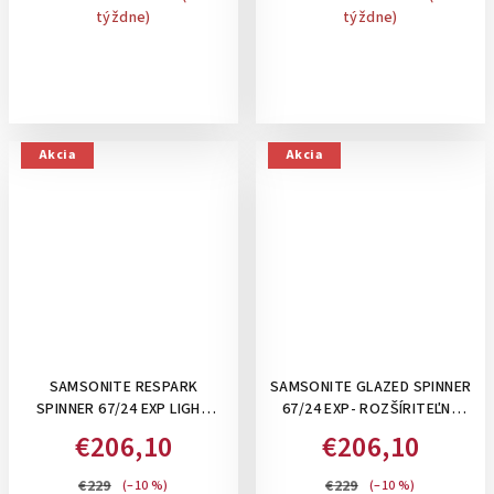
týždne)
týždne)
Akcia
Akcia
SAMSONITE RESPARK
SAMSONITE GLAZED SPINNER
SPINNER 67/24 EXP LIGHT
67/24 EXP- ROZŠÍRITEĽNÝ
SAGE- STREDNÝ KUFOR,
STREDNÝ KUFOR 83-94 L:
€206,10
€206,10
ROZŠÍRITEĽNÝ 82/92 L
BLACK
€229
€229
(–10 %)
(–10 %)