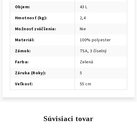
Objem
:
43 L
Hmotnosť (kg)
:
2,4
Možnosť zväčšenia
:
Nie
Materiál
:
100% polyester
Zámok
:
TSA, 3 číselný
Farba
:
Zelená
Záruka (Roky)
:
5
Veľkosť
:
55 cm
Súvisiaci tovar