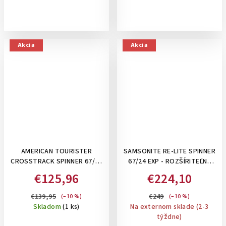
Akcia
Akcia
AMERICAN TOURISTER
SAMSONITE RE-LITE SPINNER
CROSSTRACK SPINNER 67/24
67/24 EXP - ROZŠÍRITEĽNÝ
TSA EXP, GREY/RED, 71,5/77
79-88 L STREDNÝ KUFOR,
€125,96
€224,10
L, VEĽKÝ KUFOR,
BALIACE KOCKY A
ROZŠÍRITEĽNÝ
PERSONIFIKAČNÉ NÁLEPKY V
€139,95
€249
(–10 %)
(–10 %)
CENE: MIDNIGHT BLUE
Skladom
(1 ks)
Na externom sklade (2-3
týždne)