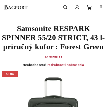
Prejsť
na
obsah
Nákupn
Hľadať
Prihlásenie
Samsonite RESPARK
košík
SPINNER 55/20 STRICT, 43 l-
príručný kufor : Forest Green
SAMSONITE
Priemerné
Neohodnotené
Podrobnosti hodnotenia
hodnotenie
produktu
Akcia
je
0,0
z
5
hviezdičiek.