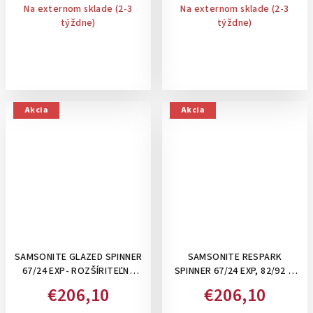
Na externom sklade (2-3
Na externom sklade (2-3
týždne)
týždne)
Akcia
Akcia
SAMSONITE GLAZED SPINNER
SAMSONITE RESPARK
67/24 EXP- ROZŠÍRITEĽNÝ
SPINNER 67/24 EXP, 82/92 L-
STREDNÝ KUFOR 83-94 L:
STREDNÝ KUFOR ,
€206,10
€206,10
ELECTRIC BLUE
ROZŠÍRITEĽNÝ: MIDNIGHT