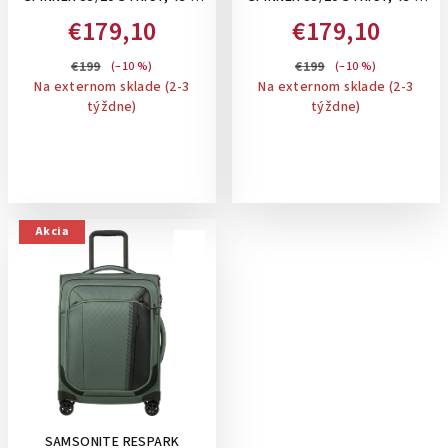
PRÍRUČNÝ KUFOR : MIDNIGHT
PRÍRUČNÝ KUFOR : OZONE
€179,10
€179,10
BLUE
BLACK
€199
€199
(–10 %)
(–10 %)
Na externom sklade (2-3
Na externom sklade (2-3
týždne)
týždne)
Akcia
SAMSONITE RESPARK