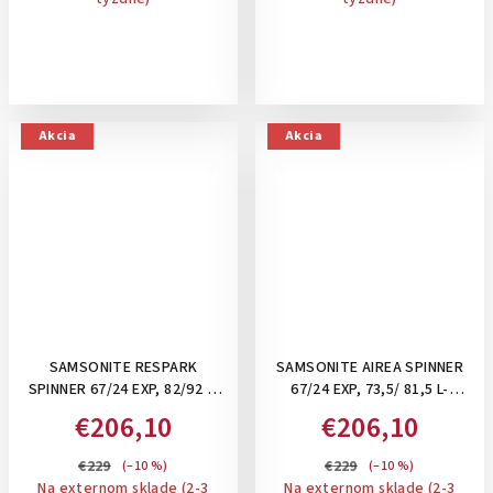
Akcia
Akcia
SAMSONITE RESPARK
SAMSONITE AIREA SPINNER
SPINNER 67/24 EXP, 82/92 L-
67/24 EXP, 73,5/ 81,5 L-
STREDNÝ KUFOR ,
STREDNÝ KUFOR ,
€206,10
€206,10
ROZŠÍRITEĽNÝ: FOREST
ROZŠÍRITEĽNÝ: STRICT DARK
GREEN
BLUE
€229
€229
(–10 %)
(–10 %)
Na externom sklade (2-3
Na externom sklade (2-3