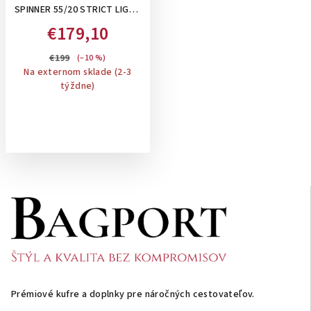
SPINNER 55/20 STRICT LIGHT
SAGE, 43 L- PRÍRUČNÝ KUFOR
€179,10
€199
(–10 %)
Na externom sklade (2-3
týždne)
Z
á
p
ä
t
i
Prémiové kufre a doplnky pre náročných cestovateľov.