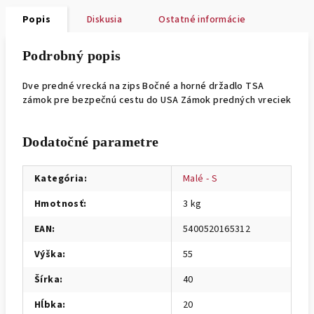
Popis
Diskusia
Ostatné informácie
Podrobný popis
Dve predné vrecká na zips Bočné a horné držadlo TSA
zámok pre bezpečnú cestu do USA Zámok predných vreciek
Dodatočné parametre
Kategória
:
Malé - S
Hmotnosť
:
3 kg
EAN
:
5400520165312
Výška
:
55
Šírka
:
40
Hĺbka
:
20