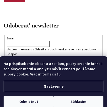
Odoberať newsletter
Email
Vložením e-mailu súhlasíte s
podmienkami ochrany osobných
údajov
Na prispôsobenie obsahu a reklám, poskytovanie funkcií
Prihlásiť sa
sociálnych médií a analýzu návštevnosti používame
súbory cookie. Viac informácií
tu
.
Nastavenie
Copyright 2026
Bagport.sk
. Všetky práva vyhradené.
Upraviť
nastavenie cookies
Odmietnuť
Súhlasím
Vytvoril Shoptet
a
Adatelier