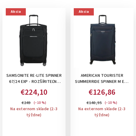
Akcia
Akcia
SAMSONITE RE-LITE SPINNER
AMERICAN TOURISTER
67/24 EXP - ROZŠÍRITEĽNÝ
SUMMERRIDE SPINNER M EXP
79-88 L STREDNÝ KUFOR,
TSA, 70/76 L - STREDNÝ
€224,10
€126,86
BALIACE KOCKY A
KUFOR , ROZŠÍRITEĽNÝ: NAVY
PERSONIFIKAČNÉ NÁLEPKY V
€249
€140,95
(–10 %)
(–10 %)
CENE: BLACK
Na externom sklade (2-3
Na externom sklade (2-3
týždne)
týždne)