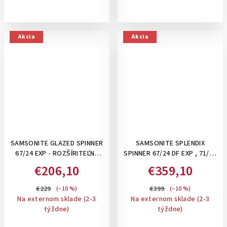
Akcia
Akcia
SAMSONITE GLAZED SPINNER
SAMSONITE SPLENDIX
67/24 EXP - ROZŠÍRITEĽNÝ
SPINNER 67/24 DF EXP , 71/80
STREDNÝ KUFOR 83-94 L:
L - STREDNÝ KUFOR NA 4
€206,10
€359,10
SANDSTONE
KOLIESKACH, ROZŠÍRITEĽNÝ:
BLACK
€229
€399
(–10 %)
(–10 %)
Na externom sklade (2-3
Na externom sklade (2-3
týždne)
týždne)