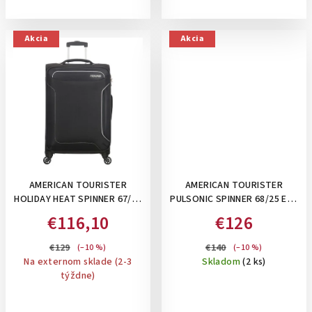
Akcia
Akcia
AMERICAN TOURISTER
AMERICAN TOURISTER
HOLIDAY HEAT SPINNER 67/24
PULSONIC SPINNER 68/25 EXP
TSA, 66 L- STREDNÝ KUFOR :
TSA, 64/74 L - STREDNÝ
€116,10
€126
BLACK
KUFOR, ROZŠÍRITEĽNÝ:
ASPHALT BLACK
€129
€140
(–10 %)
(–10 %)
Na externom sklade (2-3
Skladom
(2 ks)
týždne)