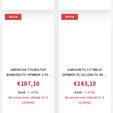
Akcia
Akcia
AMERICAN TOURISTER
SAMSONITE CITYBEAT
WANDERLITE SPINNER S EXP
SPINNER 55/20 LENGTH 40CM
TSA SHADOW BLACK ,45 L-
BLACK, 42 L - PRÍRUČNÝ
€107,10
€143,10
PRÍRUČNÝ KUFOR
KUFOR NA 4 KOLIESKACH:
ROZŠÍRITEĽNÝ
BLACK
€119
€159
(–10 %)
(–10 %)
Na externom sklade (2-3
Na externom sklade (2-3
týždne)
týždne)