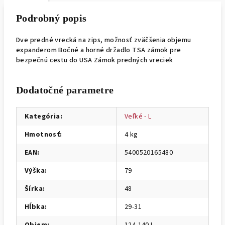
Podrobný popis
Dve predné vrecká na zips, možnosť zväčšenia objemu
expanderom Bočné a horné držadlo TSA zámok pre
bezpečnú cestu do USA Zámok predných vreciek
Dodatočné parametre
Kategória
:
Veľké - L
Hmotnosť
:
4 kg
EAN
:
5400520165480
Výška
:
79
Šírka
:
48
Hĺbka
:
29-31