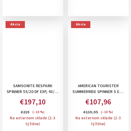
Akcia
Akcia
SAMSONITE RESPARK
AMERICAN TOURISTER
SPINNER 55/20 DF EXP, 43/49
SUMMERRIDE SPINNER S EXP
L- PRÍRUČNÝ KUFOR NA 4
TSA, 43/47L - PRÍRUČNÝ
€197,10
€107,96
KOLIESKACH, ROZŠÍRITEĽNÝ:
KUFOR, ROZŠÍRITEĽNÝ:
FOREST GREEN
BLACK
€219
€119,95
(–10 %)
(–10 %)
Na externom sklade (2-3
Na externom sklade (2-3
týždne)
týždne)