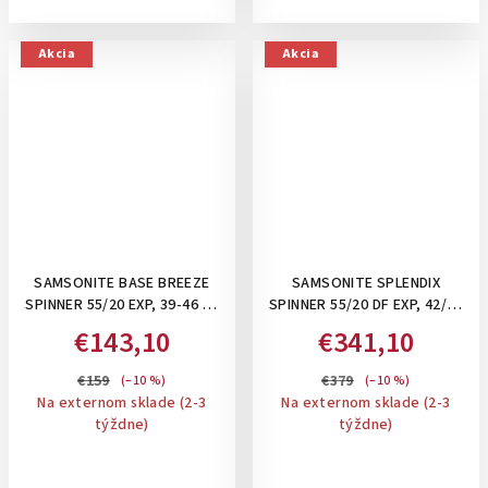
Akcia
Akcia
SAMSONITE BASE BREEZE
SAMSONITE SPLENDIX
SPINNER 55/20 EXP, 39-46 L -
SPINNER 55/20 DF EXP, 42/48
PRÍRUČNÝ KUFOR,
L - PRÍRUČNÝ KUFOR NA 4
€143,10
€341,10
ROZŠÍRITEĽNÝ: DARK GREEN
KOLIESKACH, ROZŠÍRITEĽNÝ:
GREEN/BLACK
€159
€379
(–10 %)
(–10 %)
Na externom sklade (2-3
Na externom sklade (2-3
týždne)
týždne)