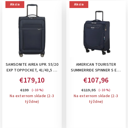
Akcia
Akcia
SAMSONITE AIREA UPR. 55/20
AMERICAN TOURISTER
EXP TOPPOCKET, 41/43,5 L -
SUMMERRIDE SPINNER S EXP
PRÍRUČNÝ KUFOR NA 2
TSA, 43/47L - PRÍRUČNÝ
€179,10
€107,96
KOLIESKACH, ROZŠÍRITEĽNÝ:
KUFOR, ROZŠÍRITEĽNÝ: NAVY
STRICT DARK BLUE
€199
€119,95
(–10 %)
(–10 %)
Na externom sklade (2-3
Na externom sklade (2-3
týždne)
týždne)