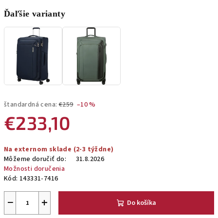
Ďaľšie varianty
štandardná cena:
€259
–10 %
€233,10
Jednotková
Na externom sklade (2-3 týždne)
cena:
Môžeme doručiť do:
31.8.2026
Možnosti doručenia
Kód:
143331-7416
−
+
Do košíka