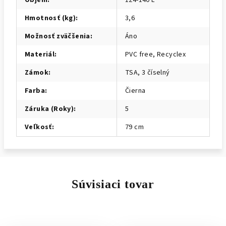
Objem
:
124-140 L
Hmotnosť (kg)
:
3,6
Možnosť zväčšenia
:
Áno
Materiál
:
PVC free, Recyclex
Zámok
:
TSA, 3 číselný
Farba
:
Čierna
Záruka (Roky)
:
5
Veľkosť
:
79 cm
Súvisiaci tovar