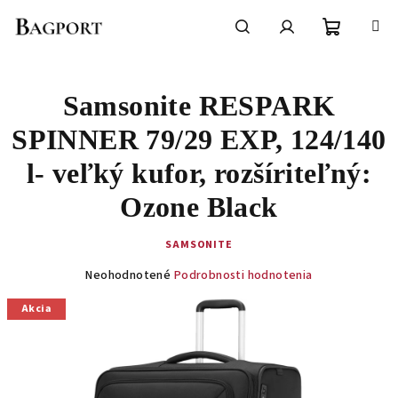
Prejsť
na
obsah
Nákupn
Hľadať
Prihlásenie
Samsonite RESPARK
košík
SPINNER 79/29 EXP, 124/140
l- veľký kufor, rozšíriteľný:
Ozone Black
SAMSONITE
Priemerné
Neohodnotené
Podrobnosti hodnotenia
hodnotenie
produktu
Akcia
je
0,0
z
5