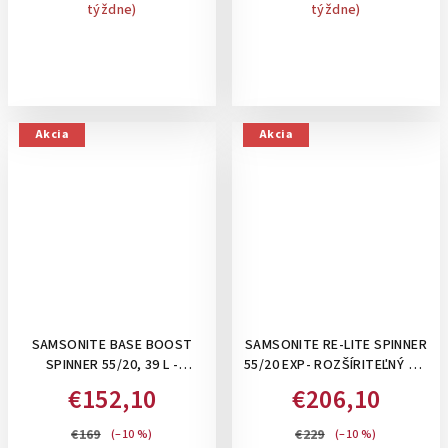
týždne)
týždne)
Akcia
Akcia
SAMSONITE BASE BOOST
SAMSONITE RE-LITE SPINNER
SPINNER 55/20, 39 L -
55/20 EXP- ROZŠÍRITEĽNÝ 39-
PRÍRUČNÝ KUFOR NA 4
44 L PRÍRUČNÝ KUFOR,
€152,10
€206,10
KOLIESKACH: BLACK
BALIACE KOCKY A
PERSONIFIKAČNÉ NÁLEPKY V
€169
€229
(–10 %)
(–10 %)
CENE: BLACK