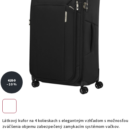
hviezdičiek.
€259
–10 %
Látkový kufor na 4 kolieskach s elegantným vzhľadom s možnosťou
zväčšenia objemu zabezpečený zamykacím systémom vačkov.