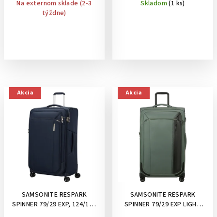
Na externom sklade (2-3
Skladom
(1 ks)
týždne)
Akcia
Akcia
SAMSONITE RESPARK
SAMSONITE RESPARK
SPINNER 79/29 EXP, 124/140
SPINNER 79/29 EXP LIGHT
L- VEĽKÝ KUFOR,
SAGE- VEĽKÝ KUFOR,