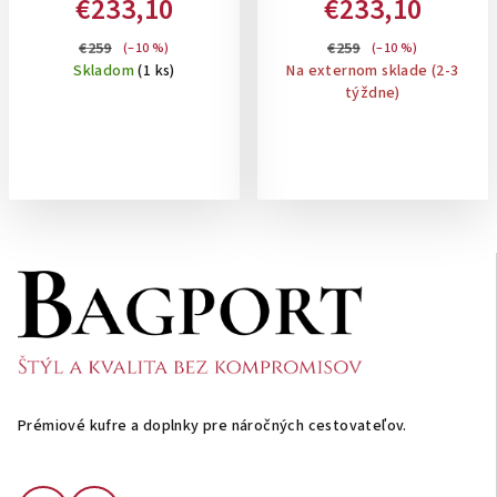
€233,10
€233,10
ROZŠÍRITEĽNÝ: MIDNIGHT
ROZŠÍRITEĽNÝ 124/140 L
BLUE
€259
€259
(–10 %)
(–10 %)
Skladom
(1 ks)
Na externom sklade (2-3
týždne)
Z
á
p
ä
t
i
Prémiové kufre a doplnky pre náročných cestovateľov.
e