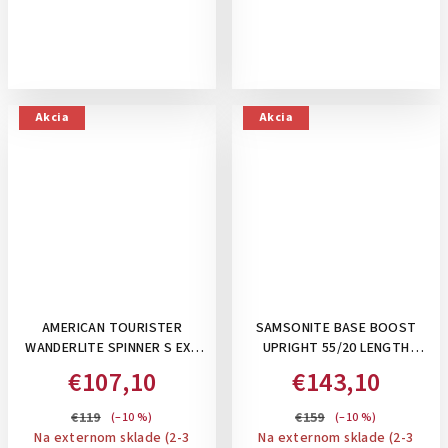
Akcia
Akcia
AMERICAN TOURISTER
SAMSONITE BASE BOOST
WANDERLITE SPINNER S EXP
UPRIGHT 55/20 LENGTH
TSA ,45 L- PRÍRUČNÝ KUFOR
40CM, 41 L - PRÍRUČNÝ KUFOR
€107,10
€143,10
ROZŠÍRITEĽNÝ NA 49,5 L:
NA 2 KOLIESKACH: NAVY BLUE
DARK NAVY
€119
€159
(–10 %)
(–10 %)
Na externom sklade (2-3
Na externom sklade (2-3