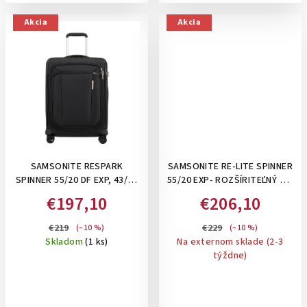
Akcia
Akcia
SAMSONITE RESPARK
SAMSONITE RE-LITE SPINNER
SPINNER 55/20 DF EXP, 43/49
55/20 EXP- ROZŠÍRITEĽNÝ 39-
L- PRÍRUČNÝ KUFOR NA 4
44 L PRÍRUČNÝ KUFOR,
€197,10
€206,10
KOLIESKACH, ROZŠÍRITEĽNÝ:
BALIACE KOCKY A
OZONE BLACK
PERSONIFIKAČNÉ NÁLEPKY V
€219
€229
(–10 %)
(–10 %)
CENE: POPPY RED
Skladom
(1 ks)
Na externom sklade (2-3
týždne)