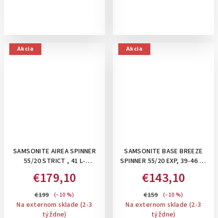
Akcia
Akcia
SAMSONITE AIREA SPINNER
SAMSONITE BASE BREEZE
55/20 STRICT , 41 L-
SPINNER 55/20 EXP, 39-46 L -
PRÍRUČNÝ KUFOR: STRICT
PRÍRUČNÝ KUFOR,
€179,10
€143,10
BLACK
ROZŠÍRITEĽNÝ: PETROL BLUE
€199
€159
(–10 %)
(–10 %)
Na externom sklade (2-3
Na externom sklade (2-3
týždne)
týždne)