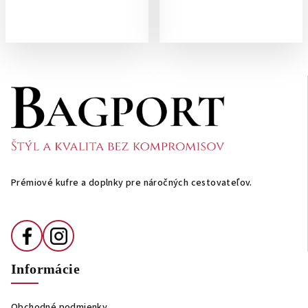
Z
á
p
ä
t
i
Prémiové kufre a doplnky pre náročných cestovateľov.
e
Informácie
Obchodné podmienky