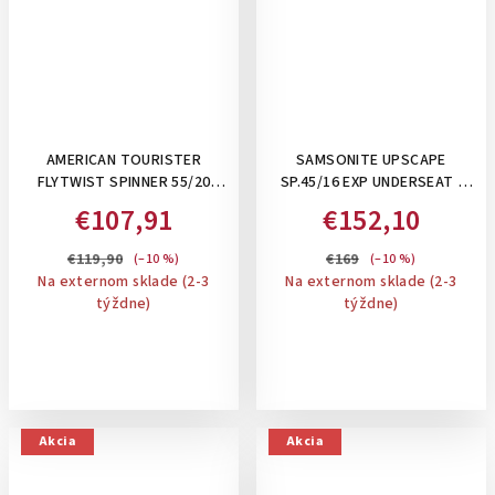
AMERICAN TOURISTER
SAMSONITE UPSCAPE
FLYTWIST SPINNER 55/20
SP.45/16 EXP UNDERSEAT ,
TSA EXP. - ROZŠÍRITEĽNÝ
28/32 L- PRÍRUČNÝ KUFOR
€107,91
€152,10
PRÍRUČNÝ KUFOR 36-44 L:
POD SEDADLO 45 CM,
TRUE RED
ROZŠÍRITEĽNÝ: SAGE
€119,90
€169
(–10 %)
(–10 %)
Na externom sklade (2-3
Na externom sklade (2-3
týždne)
týždne)
Akcia
Akcia