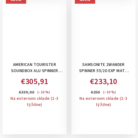
AMERICAN TOURISTER
SAMSONITE 2WANDER
SOUNDBOX ALU SPINNER
SPINNER 55/20 EXP MATT
55/20 TSA, 39 L- PRÍRUČNÝ
BROWN- PRÍRUČNÝ KUFOR ,
€305,91
€233,10
ALUMÍNIOVÝ KUFOR SO
ROZŠÍRITEĽNÝ
ZAPÍNANÍM NA 2 KLIPSY:
€339,90
€259
(–10 %)
(–10 %)
BRONZE
Na externom sklade (2-3
Na externom sklade (2-3
týždne)
týždne)