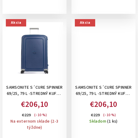
Akcia
Akcia
SAMSONITE S´CURE SPINNER
SAMSONITE S´CURE SPINNER
69/25, 79 L -STREDNÝ KUFOR
69/25, 79 L -STREDNÝ KUFOR
SO ZAPÍNANÍM NA 3 KLIPSY:
SO ZAPÍNANÍM NA 3 KLIPSY:
€206,10
€206,10
DARK BLUE
SILVER
€229
€229
(–10 %)
(–10 %)
Na externom sklade (2-3
Skladom
(1 ks)
týždne)