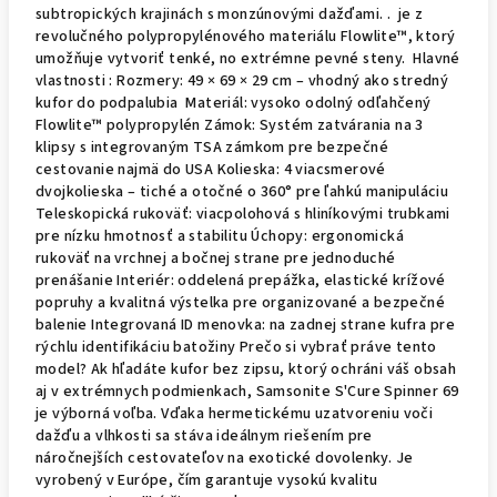
subtropických krajinách s monzúnovými dažďami. . je z
revolučného polypropylénového materiálu Flowlite™, ktorý
umožňuje vytvoriť tenké, no extrémne pevné steny. Hlavné
vlastnosti : Rozmery: 49 × 69 × 29 cm – vhodný ako stredný
kufor do podpalubia Materiál: vysoko odolný odľahčený
Flowlite™ polypropylén Zámok: Systém zatvárania na 3
klipsy s integrovaným TSA zámkom pre bezpečné
cestovanie najmä do USA Kolieska: 4 viacsmerové
dvojkolieska – tiché a otočné o 360° pre ľahkú manipuláciu
Teleskopická rukoväť: viacpolohová s hliníkovými trubkami
pre nízku hmotnosť a stabilitu Úchopy: ergonomická
rukoväť na vrchnej a bočnej strane pre jednoduché
prenášanie Interiér: oddelená prepážka, elastické krížové
popruhy a kvalitná výstelka pre organizované a bezpečné
balenie Integrovaná ID menovka: na zadnej strane kufra pre
rýchlu identifikáciu batožiny Prečo si vybrať práve tento
model? Ak hľadáte kufor bez zipsu, ktorý ochráni váš obsah
aj v extrémnych podmienkach, Samsonite S'Cure Spinner 69
je výborná voľba. Vďaka hermetickému uzatvoreniu voči
dažďu a vlhkosti sa stáva ideálnym riešením pre
náročnejších cestovateľov na exotické dovolenky. Je
vyrobený v Európe, čím garantuje vysokú kvalitu