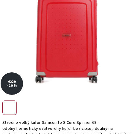
hviezdičiek.
€229
–10 %
Stredne veľký kufor Samsonite S'Cure Spinner 69 –
odolný hermeticky uzatvorený kufor bez zipsu, ideálny na