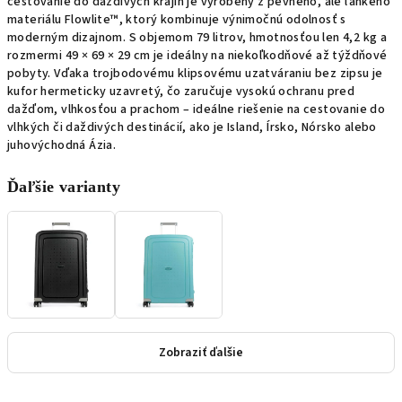
cestovanie do daždivých krajín je vyrobený z pevného, ale ľahkého
materiálu Flowlite™, ktorý kombinuje výnimočnú odolnosť s
moderným dizajnom. S objemom 79 litrov, hmotnosťou len 4,2 kg a
rozmermi 49 × 69 × 29 cm je ideálny na niekoľkodňové až týždňové
pobyty. Vďaka trojbodovému klipsovému uzatváraniu bez zipsu je
kufor hermeticky uzavretý, čo zaručuje vysokú ochranu pred
dažďom, vlhkosťou a prachom – ideálne riešenie na cestovanie do
vlhkých či daždivých destinácií, ako je Island, Írsko, Nórsko alebo
juhovýchodná Ázia.
Ďaľšie varianty
Zobraziť ďalšie