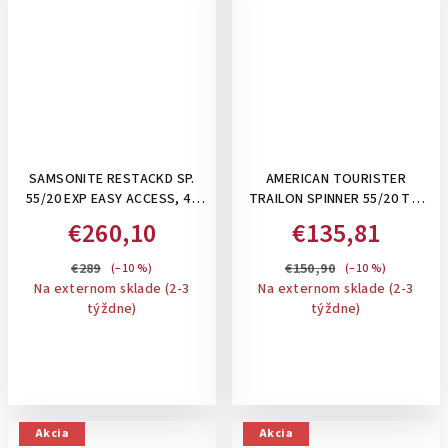
SAMSONITE RESTACKD SP.
AMERICAN TOURISTER
55/20 EXP EASY ACCESS, 42
TRAILON SPINNER 55/20 TS,
L- KUFOR ROZŠÍRITEĽNÝ NA
36 L - PRÍRUČNÝ KUFOR:
€260,10
€135,81
48L , S ODDELENÍM NA
BLACK
NOTEBOOK, ORGANIZÉROM,
€289
€150,90
(–10 %)
(–10 %)
NÁLEPKAMI: BLACK
Na externom sklade (2-3
Na externom sklade (2-3
týždne)
týždne)
Akcia
Akcia