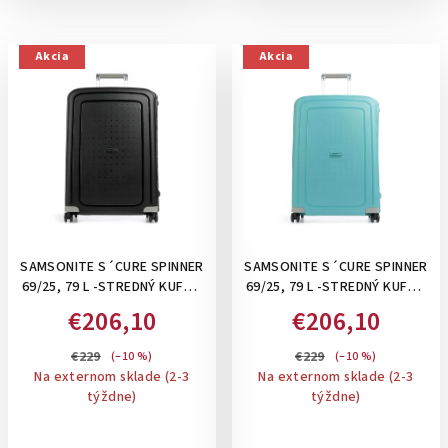
Akcia
Akcia
SAMSONITE S´CURE SPINNER
SAMSONITE S´CURE SPINNER
69/25, 79 L -STREDNÝ KUFOR
69/25, 79 L -STREDNÝ KUFOR
SO ZAPÍNANÍM NA 3 KLIPSY:
SO ZAPÍNANÍM NA 3 KLIPSY:
€206,10
€206,10
BLACK
AQUA BLUE
€229
€229
(–10 %)
(–10 %)
Na externom sklade (2-3
Na externom sklade (2-3
týždne)
týždne)