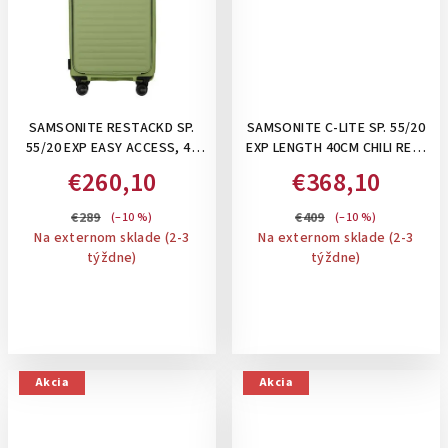
SAMSONITE RESTACKD SP.
SAMSONITE C-LITE SP. 55/20
55/20 EXP EASY ACCESS, 42
EXP LENGTH 40CM CHILI RED-
L- KUFOR ROZŠÍRITEĽNÝ NA
PRÍRUČNÝ KUFOR,
€260,10
€368,10
48L , S ODDELENÍM NA
ROZŠÍRITEĽNÝ 36/42 L
NOTEBOOK, ORGANIZÉROM,
€289
€409
(–10 %)
(–10 %)
NÁLEPKAMI: WASABI
Na externom sklade (2-3
Na externom sklade (2-3
týždne)
týždne)
Akcia
Akcia