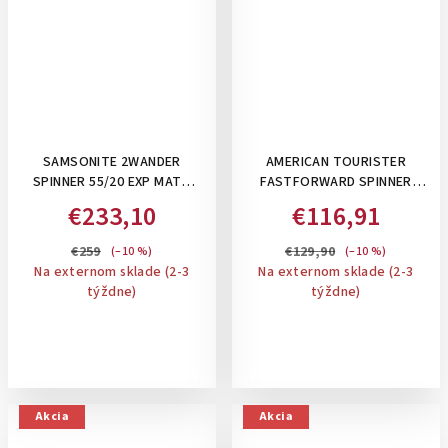
SAMSONITE 2WANDER
AMERICAN TOURISTER
SPINNER 55/20 EXP MATT
FASTFORWARD SPINNER
SAGE KHAKI- PRÍRUČNÝ
55/20 TSA EXP, 36 L -
€233,10
€116,91
KUFOR , ROZŠÍRITEĽNÝ
PRÍRUČNÝ KUFOR ,
ROZŠÍRITEĽNÝ NA 44 L:
€259
€129,90
(–10 %)
(–10 %)
TOTALLY TEAL
Na externom sklade (2-3
Na externom sklade (2-3
týždne)
týždne)
Akcia
Akcia