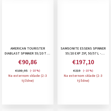
AMERICAN TOURISTER
SAMSONITE ESSENS SPINNER
DIABLAST SPINNER 55/20 TSA
55/20 EXP ZIP, 50/57 L -
- PRÍRUČNÝ KUFOR NA 4
PRÍRUČNÝ KUFOR
€90,86
€197,10
KOLIESKACH: PINK GLITCH
ROZŠÍRITEĽNÝ SO ZIPSOM:
LAVENDER
€100,95
€219
(–10 %)
(–10 %)
Na externom sklade (2-3
Na externom sklade (2-3
týždne)
týždne)