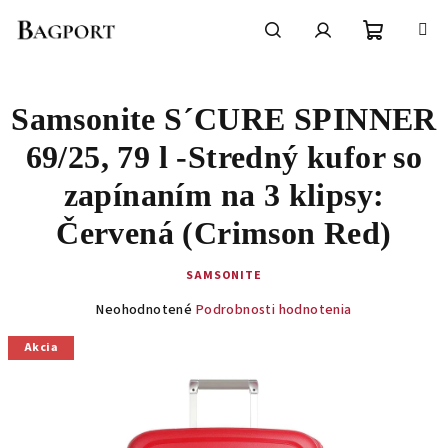
Prejsť
na
obsah
Nákupn
Hľadať
Prihlásenie
Samsonite S´CURE SPINNER
košík
69/25, 79 l -Stredný kufor so
zapínaním na 3 klipsy:
Červená (Crimson Red)
SAMSONITE
Priemerné
Neohodnotené
Podrobnosti hodnotenia
hodnotenie
produktu
Akcia
je
0,0
z
5