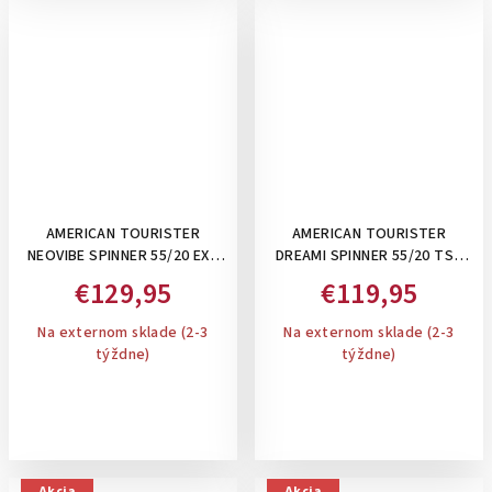
AMERICAN TOURISTER
AMERICAN TOURISTER
NEOVIBE SPINNER 55/20 EXP
DREAMI SPINNER 55/20 TSA
TSA STEEL BLUE - PRÍRUČNÝ
DREAMYSKY PINK- PRÍRUČNÝ
€129,95
€119,95
KUFOR ROZŠÍRITEĽNÝ
KUFOR
Na externom sklade (2-3
Na externom sklade (2-3
týždne)
týždne)
Akcia
Akcia