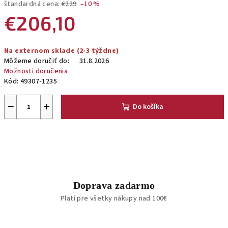
štandardná cena:
€229
–10 %
€206,10
Jednotková
Na externom sklade (2-3 týždne)
cena:
Môžeme doručiť do:
31.8.2026
Možnosti doručenia
Kód:
49307-1235
−
+
Do košíka
Doprava zadarmo
Platí pre všetky nákupy nad 100€