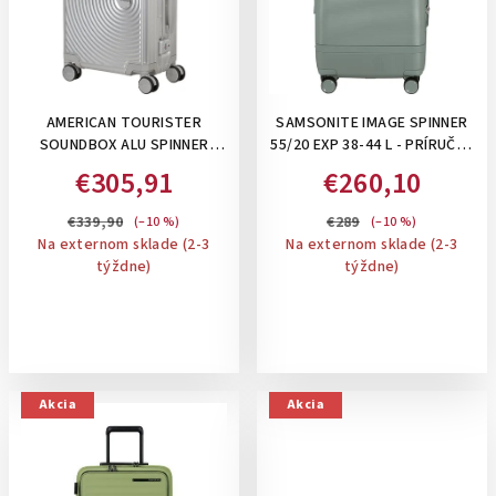
AMERICAN TOURISTER
SAMSONITE IMAGE SPINNER
SOUNDBOX ALU SPINNER
55/20 EXP 38-44 L - PRÍRUČNÝ
55/20 TSA, 39 L- PRÍRUČNÝ
KUFOR, ROZŠÍRITEĽNÝ:
€305,91
€260,10
ALUMÍNIOVÝ KUFOR SO
THYME
ZAPÍNANÍM NA 2 KLIPSY:
€339,90
€289
(–10 %)
(–10 %)
SIVER
Na externom sklade (2-3
Na externom sklade (2-3
týždne)
týždne)
Akcia
Akcia