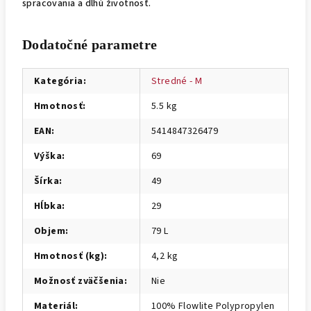
spracovania a dlhú životnosť.
Dodatočné parametre
Kategória
:
Stredné - M
Hmotnosť
:
5.5 kg
EAN
:
5414847326479
Výška
:
69
Šírka
:
49
Hĺbka
:
29
Objem
:
79 L
Hmotnosť (kg)
:
4,2 kg
Možnosť zväčšenia
:
Nie
Materiál
:
100% Flowlite Polypropylen