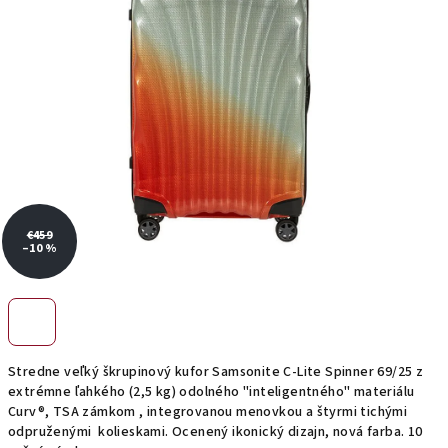
€459
–10 %
Stredne veľký škrupinový kufor Samsonite C-Lite Spinner 69/25 z
extrémne ľahkého (2,5 kg) odolného "inteligentného" materiálu
Curv®, TSA zámkom , integrovanou menovkou a štyrmi tichými
odpruženými kolieskami. Ocenený ikonický dizajn, nová farba. 10