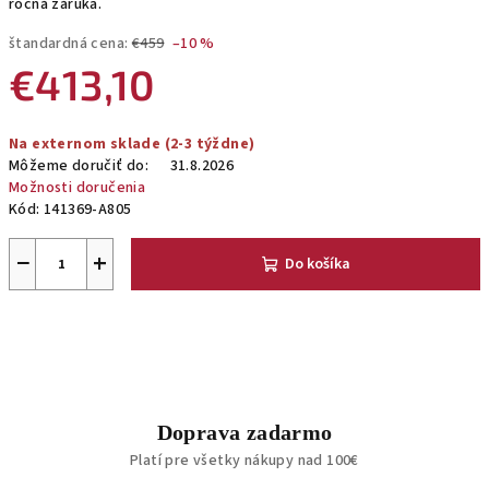
ročná záruka.
štandardná cena:
€459
–10 %
€413,10
Jednotková
Na externom sklade (2-3 týždne)
cena:
Môžeme doručiť do:
31.8.2026
Možnosti doručenia
Kód:
141369-A805
−
+
Do košíka
Doprava zadarmo
Platí pre všetky nákupy nad 100€