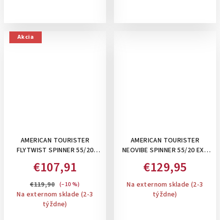
Akcia
AMERICAN TOURISTER
AMERICAN TOURISTER
FLYTWIST SPINNER 55/20
NEOVIBE SPINNER 55/20 EXP
TSA EXP. - ROZŠÍRITEĽNÝ
TSA FRESH LILAC - PRÍRUČNÝ
€107,91
€129,95
PRÍRUČNÝ KUFOR 36-44 L:
KUFOR ROZŠÍRITEĽNÝ
TRUE RED
€119,90
Na externom sklade (2-3
(–10 %)
Na externom sklade (2-3
týždne)
týždne)