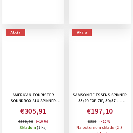
Akcia
Akcia
AMERICAN TOURISTER
SAMSONITE ESSENS SPINNER
SOUNDBOX ALU SPINNER
55/20 EXP ZIP, 50/57 L -
55/20 TSA, 39 L- PRÍRUČNÝ
PRÍRUČNÝ KUFOR
€305,91
€197,10
ALUMÍNIOVÝ KUFOR SO
ROZŠÍRITEĽNÝ SO ZIPSOM:
ZAPÍNANÍM NA 2 KLIPSY:
MIDNIGHT BLUE
€339,90
€219
(–10 %)
(–10 %)
STORMY LILAC
Skladom
(1 ks)
Na externom sklade (2-3