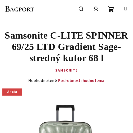
Prejsť
na
obsah
Nákupn
Hľadať
Prihlásenie
Samsonite C-LITE SPINNER
košík
69/25 LTD Gradient Sage-
stredný kufor 68 l
SAMSONITE
Priemerné
Neohodnotené
Podrobnosti hodnotenia
hodnotenie
produktu
Akcia
je
0,0
z
5
hviezdičiek.