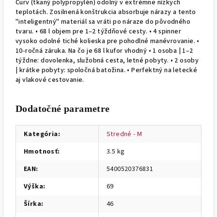
Curv (tkaný polypropylén) odolný v extrémne nízkych
teplotách. Zosilnená konštrukcia absorbuje nárazy a tento
"inteligentný" materiál sa vráti po náraze do pôvodného
tvaru. • 68 l objem pre 1–2 týždňové cesty. • 4 spinner
vysoko odolné tiché kolieska pre pohodlné manévrovanie. •
10-ročná záruka. Na čo je 68 l kufor vhodný • 1 osoba | 1–2
týždne: dovolenka, služobná cesta, letné pobyty. • 2 osoby
| krátke pobyty: spoločná batožina. • Perfektný na letecké
aj vlakové cestovanie.
Dodatočné parametre
Kategória
:
Stredné - M
Hmotnosť
:
3.5 kg
EAN
:
5400520376831
Výška
:
69
Šírka
:
46