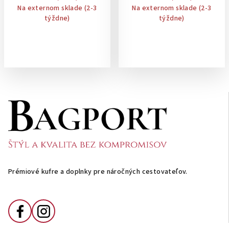
Na externom sklade (2-3
Na externom sklade (2-3
týždne)
týždne)
Z
á
p
ä
t
i
Prémiové kufre a doplnky pre náročných cestovateľov.
e