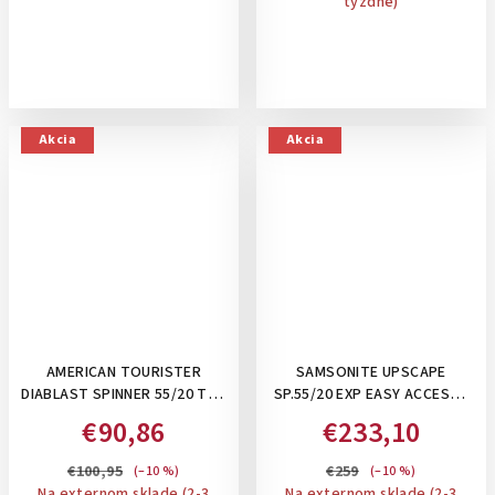
týždne)
Akcia
Akcia
AMERICAN TOURISTER
SAMSONITE UPSCAPE
DIABLAST SPINNER 55/20 TSA
SP.55/20 EXP EASY ACCESS -
- PRÍRUČNÝ KUFOR NA 4
PRÍRUČNÝ ROZŠÍRITEĽNÝ
€90,86
€233,10
KOLIESKACH: PINK GLITCH
KUFOR 42–48 L S
PRIEHRADKOU NA
€100,95
€259
(–10 %)
(–10 %)
NOTEBOOK: BLUE NIGHTS
Na externom sklade (2-3
Na externom sklade (2-3