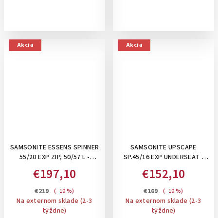
Akcia
Akcia
SAMSONITE ESSENS SPINNER
SAMSONITE UPSCAPE
55/20 EXP ZIP, 50/57 L -
SP.45/16 EXP UNDERSEAT ,
PRÍRUČNÝ KUFOR
28/32 L- PRÍRUČNÝ KUFOR
€197,10
€152,10
ROZŠÍRITEĽNÝ SO ZIPSOM:
POD SEDADLO 45 CM,
ALPINE GREEN
ROZŠÍRITEĽNÝ: CLIMBING IVY
€219
€169
(–10 %)
(–10 %)
Na externom sklade (2-3
Na externom sklade (2-3
týždne)
týždne)