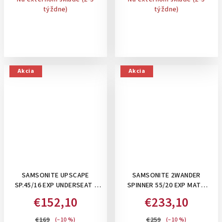
týždne)
týždne)
Akcia
Akcia
SAMSONITE UPSCAPE
SAMSONITE 2WANDER
SP.45/16 EXP UNDERSEAT ,
SPINNER 55/20 EXP MATT
28/32 L- PRÍRUČNÝ KUFOR
BROWN- PRÍRUČNÝ KUFOR ,
€152,10
€233,10
POD SEDADLO 45 CM,
ROZŠÍRITEĽNÝ
ROZŠÍRITEĽNÝ: BLUE NIGHTS
€169
€259
(–10 %)
(–10 %)