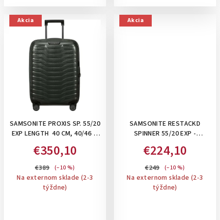
Akcia
Akcia
SAMSONITE PROXIS SP. 55/20
SAMSONITE RESTACKD
EXP LENGTH 40 CM, 40/46 L-
SPINNER 55/20 EXP -
PRÍRUČNÝ ROZŠÍRITEĽNÝ
ROZŠÍRITEĽNÝ PRÍRUČNÝ
€350,10
€224,10
KUFOR 55X40X20-23 CM:
39/45 L KUFOR S
MATT CLIMBING IVY
ORGANIZÉROM A
€389
€249
(–10 %)
(–10 %)
PERSONALIZAČNÝMI
Na externom sklade (2-3
Na externom sklade (2-3
NÁLEPKAMI: GLACIER
týždne)
týždne)