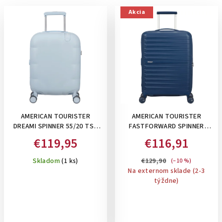
Akcia
AMERICAN TOURISTER
AMERICAN TOURISTER
DREAMI SPINNER 55/20 TSA
FASTFORWARD SPINNER
BLUE DREAM - PRÍRUČNÝ
55/20 TSA EXP, 36 L -
€119,95
€116,91
KUFOR, BLEDOMODRÝ
PRÍRUČNÝ KUFOR ,
ROZŠÍRITEĽNÝ NA 44 L: NAVY
Skladom
(1 ks)
€129,90
(–10 %)
BLUE
Na externom sklade (2-3
týždne)