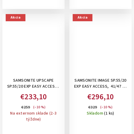
Akcia
Akcia
SAMSONITE UPSCAPE
SAMSONITE IMAGE SP.55/20
SP.55/20 EXP EASY ACCESS -
EXP EASY ACCESS, 41/47 L -
PRÍRUČNÝ ROZŠÍRITEĽNÝ
ROZŠÍRITEĽNÝ PRÍRUČNÝ
€233,10
€296,10
KUFOR 42–48 L S
KUFOR S ODDELENÍM NA
PRIEHRADKOU NA
NOTEBOOK,
€259
€329
(–10 %)
(–10 %)
NOTEBOOK: SAGE
PERSONALIZAČNÉ NÁLEPKY:
Na externom sklade (2-3
Skladom
(1 ks)
ROSE
týždne)