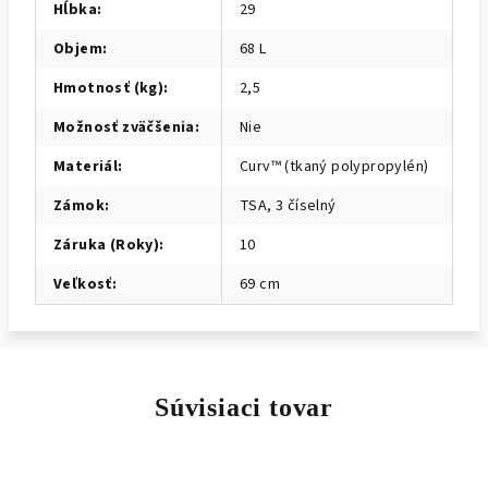
Hĺbka
:
29
Objem
:
68 L
Hmotnosť (kg)
:
2,5
Možnosť zväčšenia
:
Nie
Materiál
:
Curv™ (tkaný polypropylén)
Zámok
:
TSA, 3 číselný
Záruka (Roky)
:
10
Veľkosť
:
69 cm
Súvisiaci tovar