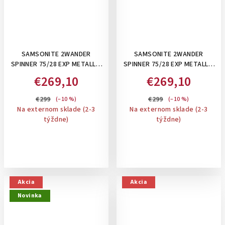
SAMSONITE 2WANDER
SAMSONITE 2WANDER
SPINNER 75/28 EXP METALLIC
SPINNER 75/28 EXP METALLIC
TERRACOTTA- VEĽKÝ KUFOR,
STONE- VEĽKÝ KUFOR,
€269,10
€269,10
107/117 L
107/117 L
€299
€299
(–10 %)
(–10 %)
Na externom sklade (2-3
Na externom sklade (2-3
týždne)
týždne)
Akcia
Akcia
Novinka