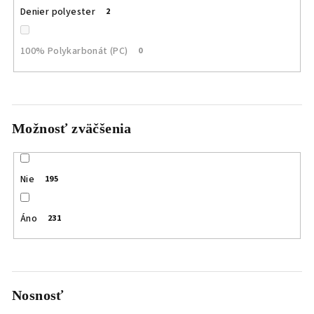
Denier polyester
2
100% Polykarbonát (PC)
0
Možnosť zväčšenia
Nie
195
Áno
231
Nosnosť