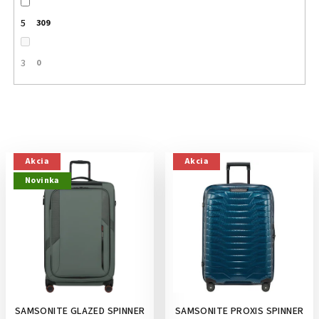
5
309
3
0
V
Akcia
Akcia
ý
Novinka
p
i
s
p
r
o
SAMSONITE GLAZED SPINNER
SAMSONITE PROXIS SPINNER
d