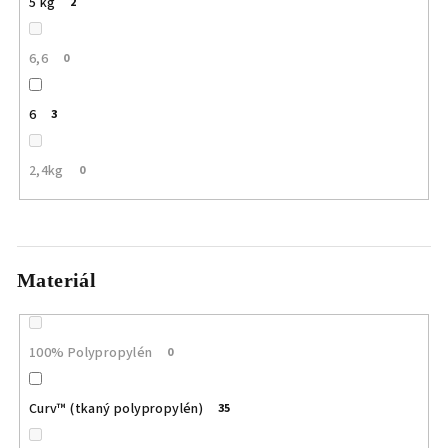
5 kg
2
6,6
0
6
3
2,4kg
0
Materiál
100% Polypropylén
0
Curv™ (tkaný polypropylén)
35