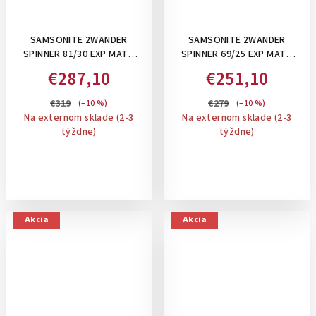
SAMSONITE 2WANDER
SAMSONITE 2WANDER
SPINNER 81/30 EXP MATT
SPINNER 69/25 EXP MATT
BROWN, 125/137 L- XL
SAGE KHAKI, 80/88 L -
€287,10
€251,10
KUFOR, ROZŠÍRITEĽNÝ
STREDNÝ KUFOR,
ROZŠÍRITEĽNÝ
€319
€279
(–10 %)
(–10 %)
Na externom sklade (2-3
Na externom sklade (2-3
týždne)
týždne)
Akcia
Akcia