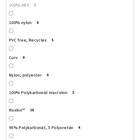
100% ABS
0
100% nylon
6
PVC free, Recyclex
5
Curv
9
Nylon, polyester
6
100% Polykarbonát macrolon
3
Roxkin™
18
95% Polykarbonát, 5 Polyuretán
4