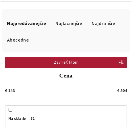
R
a
Najpredávanejšie
Najlacnejšie
Najdrahšie
d
e
Abecedne
n
i
Zavrieť filter
e
p
Cena
r
o
€
143
€
504
d
u
k
Na sklade
31
t
o