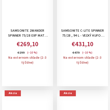
SAMSONITE 2WANDER
SAMSONITE C-LITE SPINNER
SPINNER 75/28 EXP MATT
75/28 , 94 L - VEĽKÝ KUFOR
BROWN- VEĽKÝ KUFOR,
NA 4 KOLIESKACH: OFF WHITE
€269,10
€431,10
107/117 L
€299
€479
(–10 %)
(–10 %)
Na externom sklade (2-3
Na externom sklade (2-3
týždne)
týždne)
Akcia
Akcia