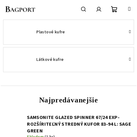
Prejsť
na
obsah
Nákupn
Hľadať
Prihlásenie
Plastové kufre
košík
Látkové kufre
Najpredávanejšie
SAMSONITE GLAZED SPINNER 67/24 EXP-
ROZŠÍRITEĽNÝ STREDNÝ KUFOR 83-94 L: SAGE
GREEN