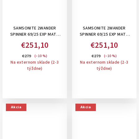
SAMSONITE 2WANDER
SAMSONITE 2WANDER
SPINNER 69/25 EXP MATT
SPINNER 69/25 EXP MATT
GRAPHITE, 80/88 L -STREDNÝ
BROWN, 80/88 L -STREDNÝ
€251,10
€251,10
KUFOR, ROZŠÍRITEĽLNÝ
KUFOR, ROZŠÍRITEĽNÝ
€279
€279
(–10 %)
(–10 %)
Na externom sklade (2-3
Na externom sklade (2-3
týždne)
týždne)
Akcia
Akcia