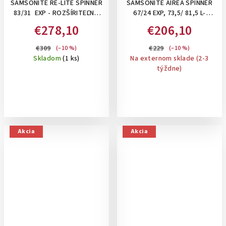
SAMSONITE RE-LITE SPINNER
SAMSONITE AIREA SPINNER
83/31 EXP - ROZŠÍRITEĽNÝ
67/24 EXP, 73,5/ 81,5 L-
156/170 L - XL KUFOR,
STREDNÝ KUFOR ,
€278,10
€206,10
BALIACE KOCKY A
ROZŠÍRITEĽNÝ: STRICT DARK
PERSONIFIKAČNÉ NÁLEPKY V
BLUE
€309
€229
(–10 %)
(–10 %)
CENE: MIDNIGHT BLUE
Skladom
(1 ks)
Na externom sklade (2-3
týždne)
Akcia
Akcia