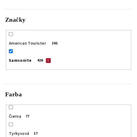
v
Značky
American Tourister
261
Samsonite
426
Farba
Čierna
77
Tyrkysová
17