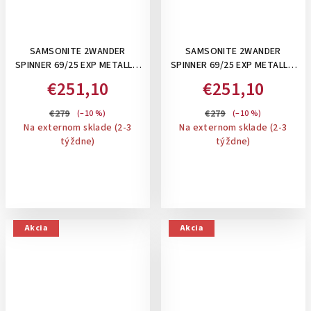
SAMSONITE 2WANDER
SAMSONITE 2WANDER
SPINNER 69/25 EXP METALLIC
SPINNER 69/25 EXP METALLIC
TERRACOTTA, 80/88 L -
STONE, 80/88 L -STREDNÝ
€251,10
€251,10
STREDNÝ KUFOR,
KUFOR, ROZŠÍRITEĽNÝ
ROZŠÍRITEĽNÝ
€279
€279
(–10 %)
(–10 %)
Na externom sklade (2-3
Na externom sklade (2-3
týždne)
týždne)
Akcia
Akcia