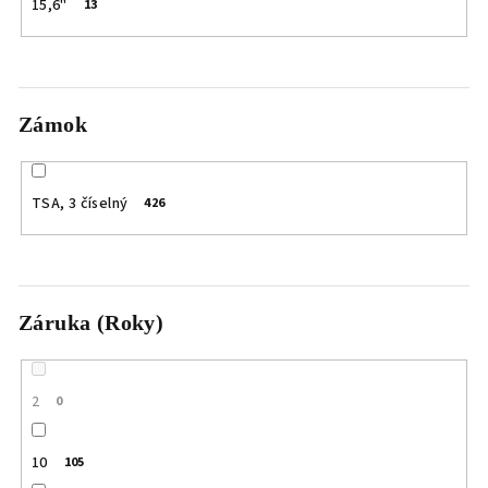
15,6"
13
Zámok
TSA, 3 číselný
426
Záruka (Roky)
2
0
10
105