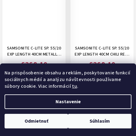
SAMSONITE C-LITE SP. 55/20
SAMSONITE C-LITE SP. 55/20
EXP LENGTH 40CM METALLIC
EXP LENGTH 40CM CHILI RED-
GREEN- PRÍRUČNÝ KUFOR,
PRÍRUČNÝ KUFOR,
€368,10
€368,10
ROZŠÍRITEĽNÝ 36/42 L
ROZŠÍRITEĽNÝ 36/42 L
Na prispôsobenie obsahu a reklám, poskytovanie funkcií
€409
€409
(–10 %)
(–10 %)
sociálnych médií a analýzu návštevnosti používame
Na externom sklade (2-3
Na externom sklade (2-3
súbory cookie. Viac informácií
tu
.
týždne)
týždne)
Nastavenie
Odmietnuť
Súhlasím
Akcia
Akcia