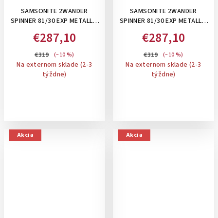
SAMSONITE 2WANDER
SAMSONITE 2WANDER
SPINNER 81/30 EXP METALLIC
SPINNER 81/30 EXP METALLIC
TERRACOTTA, 125/137 L- XL
STONE 125/137 L- XL KUFOR,
€287,10
€287,10
KUFOR, ROZŠÍRITEĽNÝ
ROZŠÍRITEĽNÝ
€319
€319
(–10 %)
(–10 %)
Na externom sklade (2-3
Na externom sklade (2-3
týždne)
týždne)
Akcia
Akcia