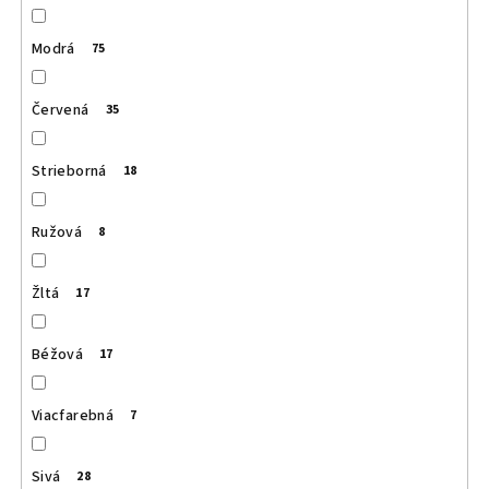
Modrá
75
Červená
35
Strieborná
18
Ružová
8
Žltá
17
Béžová
17
Viacfarebná
7
Sivá
28