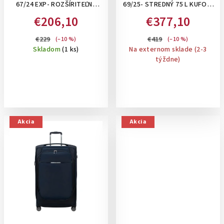
67/24 EXP- ROZŠÍRITEĽNÝ
69/25- STREDNÝ 75 L KUFOR:
u
STREDNÝ KUFOR 83-94 L:
PETROL BLUE
€206,10
€377,10
k
SAGE GREEN
t
€229
€419
(–10 %)
(–10 %)
Skladom
(1 ks)
Na externom sklade (2-3
o
týždne)
v
Akcia
Akcia