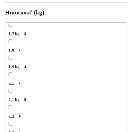
Hmotnosť (kg)
1,7 kg
3
1,8
2
1,9 kg
1
2,1
7
2,1 kg
5
2,2
4