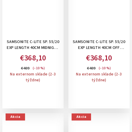
SAMSONITE C-LITE SP. 55/20
SAMSONITE C-LITE SP. 55/20
EXP LENGTH 40CM MIDNIGHT
EXP LENGTH 40CM OFF
BLUE- PRÍRUČNÝ KUFOR,
WHITE- PRÍRUČNÝ KUFOR,
€368,10
€368,10
ROZŠÍRITEĽNÝ 36/42 L
ROZŠÍRITEĽNÝ 36/42 L
€409
€409
(–10 %)
(–10 %)
Na externom sklade (2-3
Na externom sklade (2-3
týždne)
týždne)
Akcia
Akcia