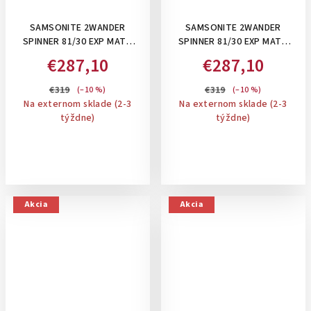
SAMSONITE 2WANDER
SAMSONITE 2WANDER
SPINNER 81/30 EXP MATT
SPINNER 81/30 EXP MATT
SAGE KHAKI, 125/137 L- XL
GRAPHITE, 125/137 L- XL
€287,10
€287,10
KUFOR, ROZŠÍRITEĽNÝ
KUFOR, ROZŠÍRITEĽNÝ
€319
€319
(–10 %)
(–10 %)
Na externom sklade (2-3
Na externom sklade (2-3
týždne)
týždne)
Akcia
Akcia