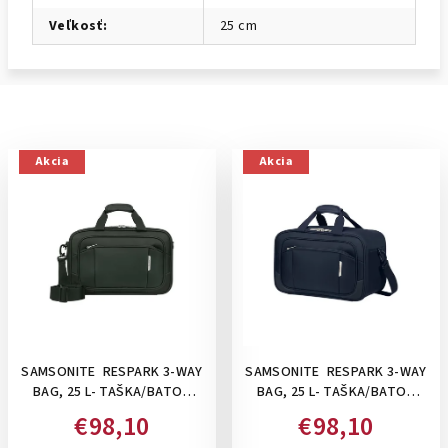
Veľkosť
:
25 cm
Akcia
Akcia
SAMSONITE RESPARK 3-WAY
SAMSONITE RESPARK 3-WAY
BAG, 25 L- TAŠKA/BATOH
BAG, 25 L- TAŠKA/BATOH
POD SEDADLO : FOREST
POD SEDADLO: MIDNIGHT
€98,10
€98,10
GREEN
BLUE