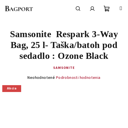
Prejsť
na
obsah
Nákupn
Hľadať
Prihlásenie
Samsonite Respark 3-Way
košík
Bag, 25 l- Taška/batoh pod
sedadlo : Ozone Black
SAMSONITE
Priemerné
Neohodnotené
Podrobnosti hodnotenia
hodnotenie
produktu
Akcia
je
0,0
z
5
hviezdičiek.