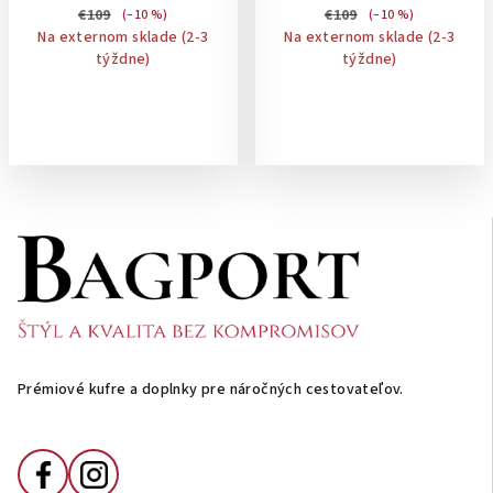
€109
€109
(–10 %)
(–10 %)
Na externom sklade (2-3
Na externom sklade (2-3
týždne)
týždne)
Z
á
p
ä
t
i
Prémiové kufre a doplnky pre náročných cestovateľov.
e