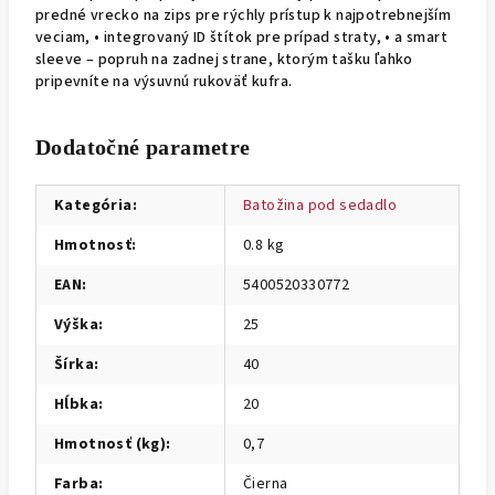
predné vrecko na zips pre rýchly prístup k najpotrebnejším
veciam, • integrovaný ID štítok pre prípad straty, • a smart
sleeve – popruh na zadnej strane, ktorým tašku ľahko
pripevníte na výsuvnú rukoväť kufra.
Dodatočné parametre
Kategória
:
Batožina pod sedadlo
Hmotnosť
:
0.8 kg
EAN
:
5400520330772
Výška
:
25
Šírka
:
40
Hĺbka
:
20
Hmotnosť (kg)
:
0,7
Farba
:
Čierna