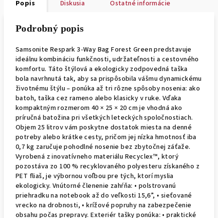
Popis
Diskusia
Ostatné informácie
Podrobný popis
Samsonite Respark 3-Way Bag Forest Green predstavuje
ideálnu kombináciu funkčnosti, udržateľnosti a cestovného
komfortu. Táto štýlová a ekologicky zodpovedná taška
bola navrhnutá tak, aby sa prispôsobila vášmu dynamickému
životnému štýlu – ponúka až tri rôzne spôsoby nosenia: ako
batoh, taška cez rameno alebo klasicky v ruke. Vďaka
kompaktným rozmerom 40 × 25 × 20 cm je vhodná ako
príručná batožina pri všetkých leteckých spoločnostiach.
Objem 25 litrov vám poskytne dostatok miesta na denné
potreby alebo krátke cesty, pričom jej nízka hmotnosť iba
0,7 kg zaručuje pohodlné nosenie bez zbytočnej záťaže.
Vyrobená z inovatívneho materiálu Recyclex™, ktorý
pozostáva zo 100 % recyklovaného polyesteru získaného z
PET fliaš, je výbornou voľbou pre tých, ktorí myslia
ekologicky. Vnútorné členenie zahŕňa: • polstrovanú
priehradku na notebook až do veľkosti 15,6”, • sieťované
vrecko na drobnosti, • krížové popruhy na zabezpečenie
obsahu počas prepravy. Exteriér tašky ponúka: • praktické