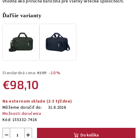
vhodná ako príručná batožina pre všetky letecké spoločnosti.
Ďaľšie varianty
štandardná cena:
€109
–10 %
€98,10
Jednotková
Na externom sklade (2-3 týždne)
cena:
Môžeme doručiť do:
31.8.2026
Možnosti doručenia
Kód:
155332-7416
−
+
Do košíka