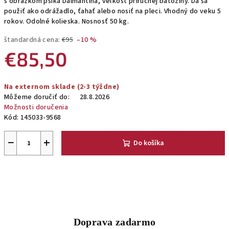
s obrázkom psíka Dalmantína, veľkosť príručnej batožiny. Dá sa
použiť ako odrážadlo, ťahať alebo nosiť na pleci. Vhodný do veku 5
rokov. Odolné kolieska. Nosnosť 50 kg.
štandardná cena:
€95
–10 %
€85,50
Jednotková
Na externom sklade (2-3 týždne)
cena:
Môžeme doručiť do:
28.8.2026
Možnosti doručenia
Kód:
145033-9568
−
+
Do košíka
Doprava zadarmo