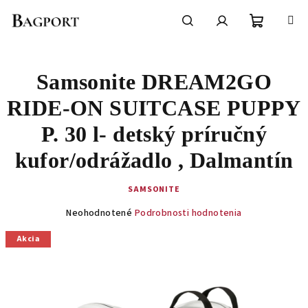
Prejsť
na
obsah
Nákupn
Hľadať
Prihlásenie
Samsonite DREAM2GO
košík
RIDE-ON SUITCASE PUPPY
P. 30 l- detský príručný
kufor/odrážadlo , Dalmantín
SAMSONITE
Priemerné
Neohodnotené
Podrobnosti hodnotenia
hodnotenie
produktu
Akcia
je
0,0
z
5