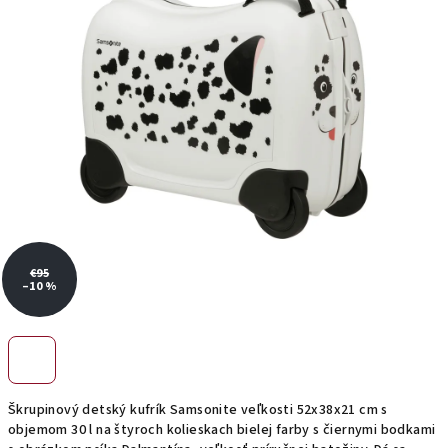
hviezdičiek.
€95
–10 %
Škrupinový detský kufrík Samsonite veľkosti 52x38x21 cm s
objemom 30 l na štyroch kolieskach bielej farby s čiernymi bodkami