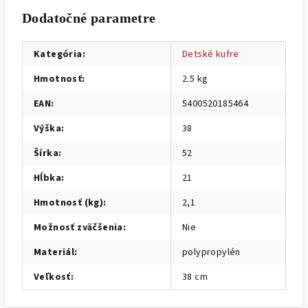
Dodatočné parametre
Kategória
:
Detské kufre
Hmotnosť
:
2.5 kg
EAN
:
5400520185464
Výška
:
38
Šírka
:
52
Hĺbka
:
21
Hmotnosť (kg)
:
2,1
Možnosť zväčšenia
:
Nie
Materiál
:
polypropylén
Veľkosť
:
38 cm