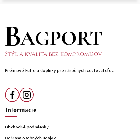
Z
á
p
ä
t
i
Prémiové kufre a doplnky pre náročných cestovateľov.
e
Informácie
Obchodné podmienky
Ochrana osobných údajov