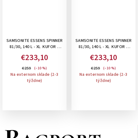
SAMSONITE ESSENS SPINNER
SAMSONITE ESSENS SPINNER
81/30, 140 L - XL KUFOR S
81/30, 140 L - XL KUFOR S
UZAMYKANÍM NA 3 KLIPSY:
UZAMYKANÍM NA 3 KLIPSY:
€233,10
€233,10
LAVA
LAVENDER
€259
€259
(–10 %)
(–10 %)
Na externom sklade (2-3
Na externom sklade (2-3
týždne)
týždne)
Z
á