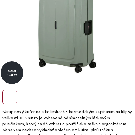
€259
–10 %
Škrupinový kufor na 4 kolieskach s hermetickým zapínaním na klipsy
veľkosti XL. Vnútro je vybavené odnímateľným látkovým
priečinkom, ktorý sa dá vybrať a použiť ako taška s organizérom.
Ak sa Vám nechce vykladať oblečenie z kufra, plnú tašku s