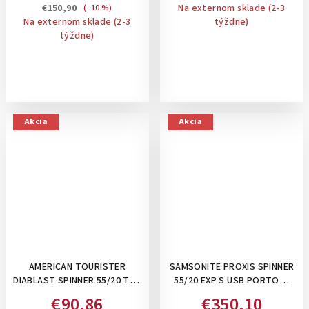
ROZŠÍRITEĽNÝ
€150,90
Na externom sklade (2-3
(–10 %)
Na externom sklade (2-3
týždne)
týždne)
Akcia
Akcia
AMERICAN TOURISTER
SAMSONITE PROXIS SPINNER
DIABLAST SPINNER 55/20 TSA
55/20 EXP S USB PORTOM,
- PRÍRUČNÝ KUFOR NA 4
38/44 L- PRÍRUČNÝ
€90,86
€350,10
KOLIESKACH: DIGITAL YELLOW
ROZŠÍRITEĽNÝ KUFOR