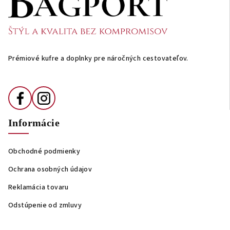
p
ä
t
i
Prémiové kufre a doplnky pre náročných cestovateľov.
e
Informácie
Obchodné podmienky
Ochrana osobných údajov
Reklamácia tovaru
Odstúpenie od zmluvy