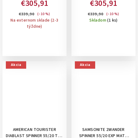
€305,91
€305,91
ALUMÍNIOVÝ KUFOR SO
ALUMÍNIOVÝ KUFOR SO
ZAPÍNANÍM NA 2 KLIPSY:
ZAPÍNANÍM NA 2 KLIPSY:
€339,90
€339,90
(–10 %)
(–10 %)
DUSTY TURQUOISE
STORMY LILAC
Na externom sklade (2-3
Skladom
(1 ks)
týždne)
Akcia
Akcia
AMERICAN TOURISTER
SAMSONITE 2WANDER
DIABLAST SPINNER 55/20 TSA
SPINNER 55/20 EXP MATT