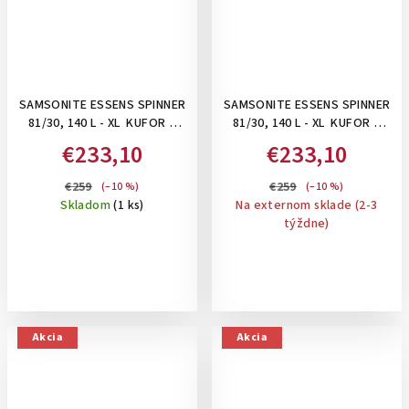
SAMSONITE ESSENS SPINNER
SAMSONITE ESSENS SPINNER
81/30, 140 L - XL KUFOR S
81/30, 140 L - XL KUFOR S
UZAMYKANÍM NA 3 KLIPSY:
UZAMYKANÍM NA 3 KLIPSY:
€233,10
€233,10
CHARCOAL/RED
CLAY
€259
€259
(–10 %)
(–10 %)
Skladom
(1 ks)
Na externom sklade (2-3
týždne)
Akcia
Akcia