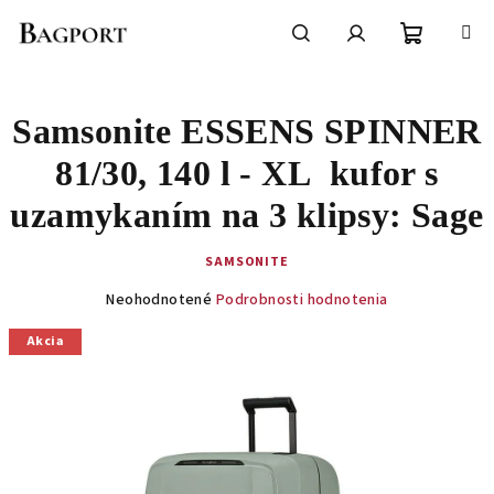
Prejsť
na
obsah
Nákupn
Hľadať
Prihlásenie
Samsonite ESSENS SPINNER
košík
81/30, 140 l - XL kufor s
uzamykaním na 3 klipsy: Sage
SAMSONITE
Priemerné
Neohodnotené
Podrobnosti hodnotenia
hodnotenie
produktu
Akcia
je
0,0
z
5
hviezdičiek.