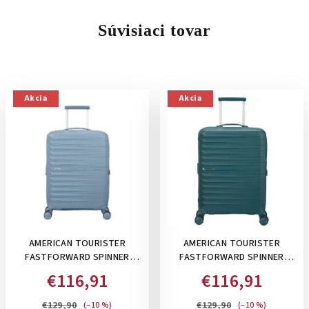
Súvisiaci tovar
Akcia
Akcia
AMERICAN TOURISTER
AMERICAN TOURISTER
FASTFORWARD SPINNER
FASTFORWARD SPINNER
55/20 TSA EXP, 36 L -
55/20 TSA EXP, 36 L -
€116,91
€116,91
PRÍRUČNÝ KUFOR ,
PRÍRUČNÝ KUFOR ,
ROZŠÍRITEĽNÝ NA 44 L: STEEL
ROZŠÍRITEĽNÝ NA 44 L:
€129,90
€129,90
(–10 %)
(–10 %)