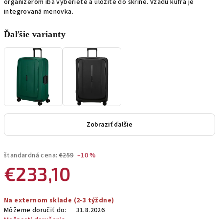
organizérom iba vyberiete a uložíte do skrine. Vzadu kufra je
integrovaná menovka.
Ďaľšie varianty
Zobraziť ďalšie
štandardná cena:
€259
–10 %
€233,10
Jednotková
Na externom sklade (2-3 týždne)
cena:
Môžeme doručiť do:
31.8.2026