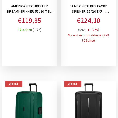
AMERICAN TOURISTER
SAMSONITE RESTACKD
DREAMI SPINNER 55/20 TSA
SPINNER 55/20 EXP -
BLUE DREAM - PRÍRUČNÝ
ROZŠÍRITEĽNÝ PRÍRUČNÝ
€119,95
€224,10
KUFOR, BLEDOMODRÝ
39/45 L KUFOR S
ORGANIZÉROM A
Skladom
(1 ks)
€249
(–10 %)
PERSONALIZAČNÝMI
Na externom sklade (2-3
NÁLEPKAMI: MIDNIGHT
týždne)
Akcia
Akcia