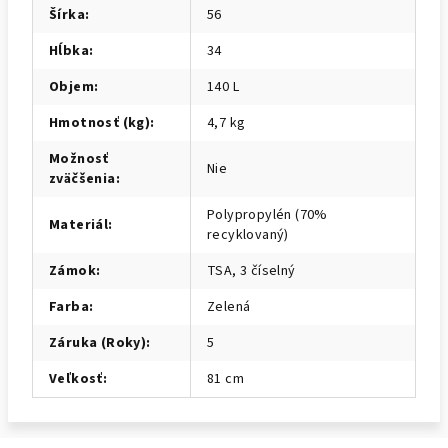
Šírka
:
56
Hĺbka
:
34
Objem
:
140 L
Hmotnosť (kg)
:
4,7 kg
Možnosť
Nie
zväčšenia
:
Polypropylén (70%
Materiál
:
recyklovaný)
Zámok
:
TSA, 3 číselný
Farba
:
Zelená
Záruka (Roky)
:
5
Veľkosť
:
81 cm