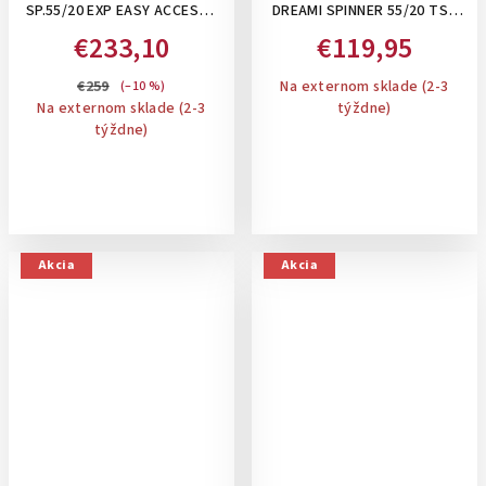
SP.55/20 EXP EASY ACCESS -
DREAMI SPINNER 55/20 TSA
PRÍRUČNÝ ROZŠÍRITEĽNÝ
DREAMYSKY PINK- PRÍRUČNÝ
€233,10
€119,95
KUFOR 42–48 L S
KUFOR
PRIEHRADKOU NA
€259
Na externom sklade (2-3
(–10 %)
NOTEBOOK: BLACK-
Na externom sklade (2-3
týždne)
týždne)
Akcia
Akcia