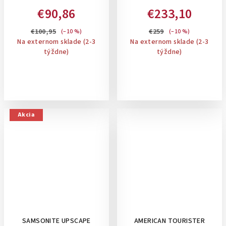
- PRÍRUČNÝ KUFOR NA 4
SAGE KHAKI- PRÍRUČNÝ
€90,86
€233,10
KOLIESKACH: DARKWAVE
KUFOR , ROZŠÍRITEĽNÝ
BLUE
€100,95
€259
(–10 %)
(–10 %)
Na externom sklade (2-3
Na externom sklade (2-3
týždne)
týždne)
Akcia
SAMSONITE UPSCAPE
AMERICAN TOURISTER