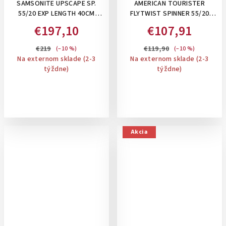
SAMSONITE UPSCAPE SP.
AMERICAN TOURISTER
55/20 EXP LENGTH 40CM
FLYTWIST SPINNER 55/20
,39/45 L- PRÍRUČNÝ KUFOR
TSA EXP. - ROZŠÍRITEĽNÝ
€197,10
€107,91
ROZŠÍRITEĽNÝ: BLACK-
PRÍRUČNÝ KUFOR 36-44 L:
TRUE RED
€219
€119,90
(–10 %)
(–10 %)
Na externom sklade (2-3
Na externom sklade (2-3
týždne)
týždne)
Akcia