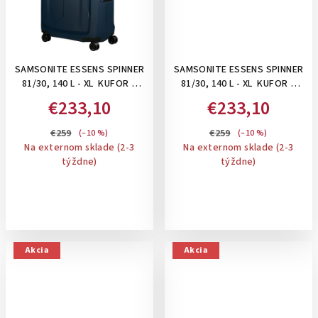
SAMSONITE ESSENS SPINNER
SAMSONITE ESSENS SPINNER
81/30, 140 L - XL KUFOR S
81/30, 140 L - XL KUFOR S
UZAMYKANÍM NA 3 KLIPSY:
UZAMYKANÍM NA 3 KLIPSY:
€233,10
€233,10
MIDNIGHT BLUE
RADIANT YELLOW
€259
€259
(–10 %)
(–10 %)
Na externom sklade (2-3
Na externom sklade (2-3
týždne)
týždne)
Akcia
Akcia