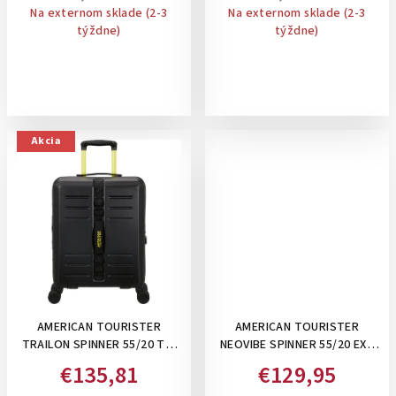
BLUE- FASTFORWARD
TOTALLY TEAL
Na externom sklade (2-3
Na externom sklade (2-3
týždne)
týždne)
Akcia
AMERICAN TOURISTER
AMERICAN TOURISTER
TRAILON SPINNER 55/20 TS,
NEOVIBE SPINNER 55/20 EXP
36 L - PRÍRUČNÝ KUFOR:
TSA SUMMER SAND -
€135,81
€129,95
BLACK
PRÍRUČNÝ KUFOR