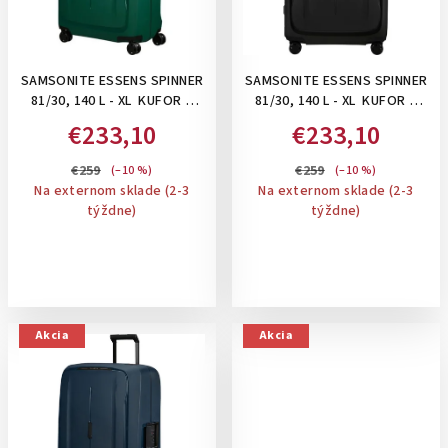
SAMSONITE ESSENS SPINNER
SAMSONITE ESSENS SPINNER
81/30, 140 L - XL KUFOR S
81/30, 140 L - XL KUFOR S
UZAMYKANÍM NA 3 KLIPSY:
UZAMYKANÍM NA 3 KLIPSY:
€233,10
€233,10
ALPINE GREEN
GRAPHITE
€259
€259
(–10 %)
(–10 %)
Na externom sklade (2-3
Na externom sklade (2-3
týždne)
týždne)
Akcia
Akcia