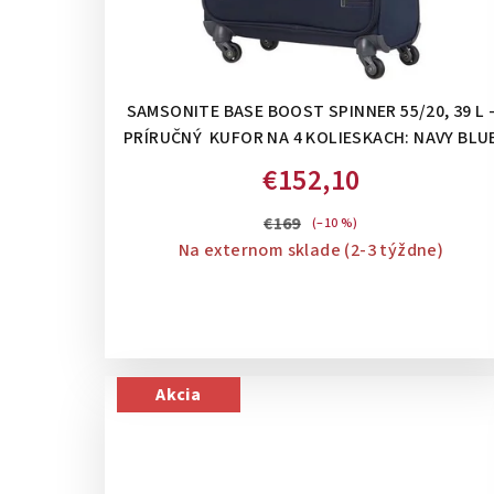
SAMSONITE BASE BOOST SPINNER 55/20, 39 L 
PRÍRUČNÝ KUFOR NA 4 KOLIESKACH: NAVY BLU
€152,10
€169
(–10 %)
Na externom sklade (2-3 týždne)
Akcia