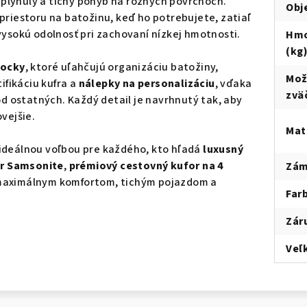
plynulý a tichý pohyb na rôznych povrchoch.
Obj
priestoru na batožinu, keď ho potrebujete, zatiaľ
vysokú odolnosť pri zachovaní nízkej hmotnosti.
Hmo
(kg
kocky
, ktoré uľahčujú organizáciu batožiny,
Mož
fikáciu kufra a
nálepky na personalizáciu
, vďaka
zvä
od ostatných. Každý detail je navrhnutý tak, aby
vejšie.
Mat
 ideálnou voľbou pre každého, kto hľadá
luxusný
or Samsonite
,
prémiový cestovný kufor na 4
Zá
maximálnym komfortom, tichým pojazdom a
Far
Zár
Veľ