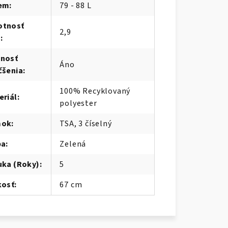
em
:
79 - 88 L
tnosť
2,9
)
:
nosť
Áno
čšenia
:
100% Recyklovaný
eriál
:
polyester
mok
:
TSA, 3 číselný
ba
:
Zelená
uka (Roky)
:
5
kosť
:
67 cm