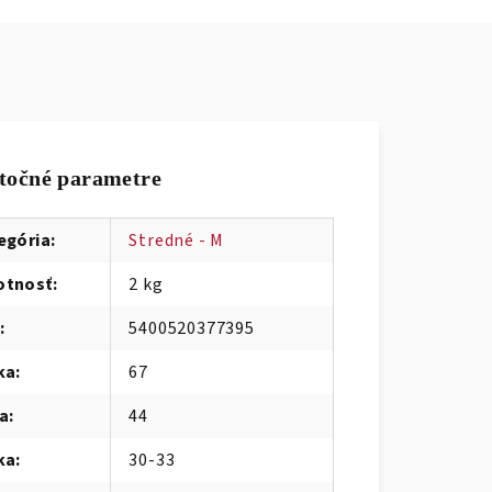
točné parametre
egória
:
Stredné - M
tnosť
:
2 kg
:
5400520377395
ka
:
67
ka
:
44
ka
:
30-33