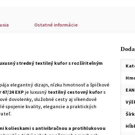
usia
Ostatné informácie
Doda
uxusný stredný textilný kufor s rozšíriteľným
Kat
Hmo
spája elegantný dizajn, nízku hmotnosť a špičkové
EAN
 67/24 EXP
je luxusný
textilný cestovný kufor
s
ové dovolenky, služobné cesty aj víkendové
Výš
é spojenie kvality, elegancie a praktických
vateľ.
Šír
Hĺb
ými kolieskami s antivibračnou a protihlukovou