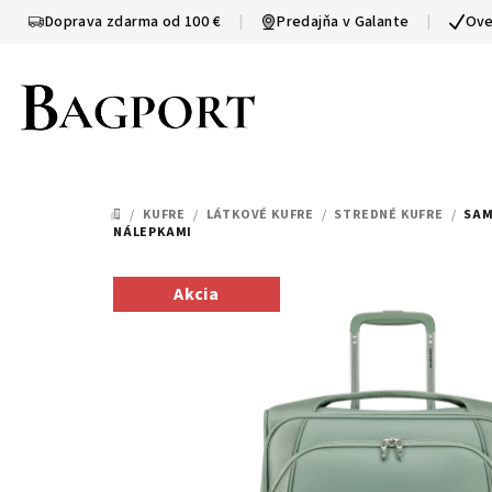
Prejsť
Doprava zdarma od 100 €
|
Predajňa v Galante
|
Ove
na
obsah
/
KUFRE
/
LÁTKOVÉ KUFRE
/
STREDNÉ KUFRE
/
SAM
DOMOV
NÁLEPKAMI
Akcia