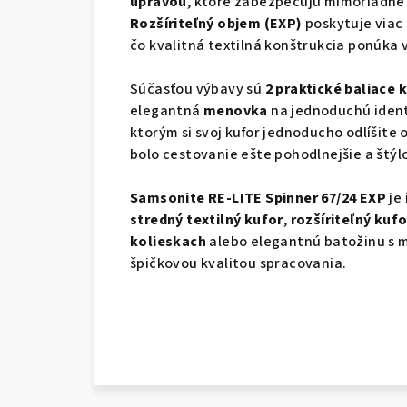
úpravou
, ktoré zabezpečujú mimoriadne 
Rozšíriteľný objem (EXP)
poskytuje viac 
čo kvalitná textilná konštrukcia ponúka 
Súčasťou výbavy sú
2 praktické baliace 
elegantná
menovka
na jednoduchú identi
ktorým si svoj kufor jednoducho odlíšite 
bolo cestovanie ešte pohodlnejšie a štýlo
Samsonite RE-LITE Spinner 67/24 EXP
je
stredný textilný kufor
,
rozšíriteľný kuf
kolieskach
alebo elegantnú batožinu s 
špičkovou kvalitou spracovania.