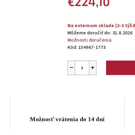
€224,10
Jednotková
cena:
Na externom sklade (2-3 týž
Môžeme doručiť do:
31.8.2026
Možnosti doručenia
Kód:
154967-1773
−
+
Možnosť vrátenia do 14 dní