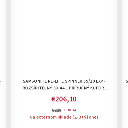
-
SAMSONITE RE-LITE SPINNER 55/20 EXP-
S
ROZŠÍRITEĽNÝ 39-44 L PRÍRUČNÝ KUFOR,
BALIACE KOCKY A PERSONIFIKAČNÉ NÁLEPKY V
€206,10
CENE: CAPRI BLUE
€229
(–10 %)
Na externom sklade (2-3 týždne)