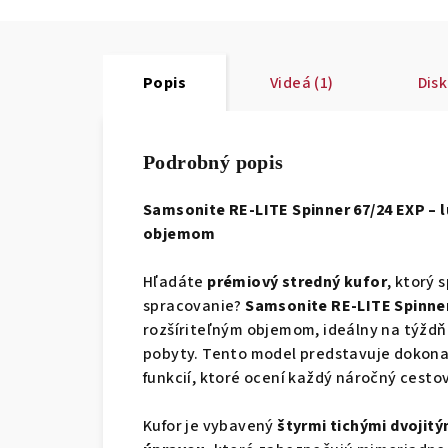
Popis
Videá (1)
Disk
Podrobný popis
Samsonite RE-LITE Spinner 67/24 EXP – l
objemom
Hľadáte
prémiový stredný kufor
, ktorý 
spracovanie?
Samsonite RE-LITE Spinner
rozšíriteľným objemom, ideálny na týždň
pobyty. Tento model predstavuje dokonal
funkcií, ktoré ocení každý náročný cesto
Kufor je vybavený
štyrmi tichými dvojit