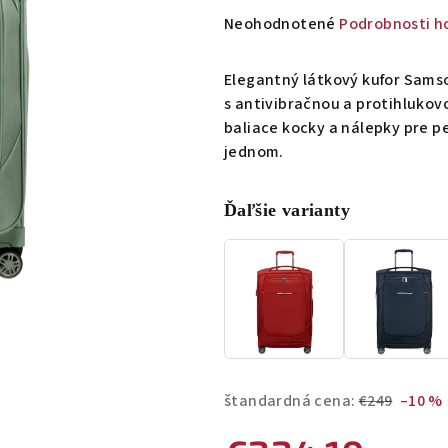
Priemerné
Neohodnotené
Podrobnosti h
hodnotenie
produktu
Elegantný látkový kufor Samso
je
s antivibračnou a protihlukov
0,0
baliace kocky a nálepky pre per
z
jednom.
5
hviezdičiek.
Ďaľšie varianty
štandardná cena:
€249
–10 %