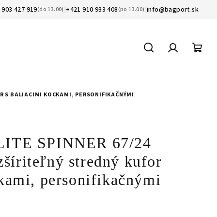
 903 427 919
|
+421 910 933 408
|
info@bagport.sk
(do 13.00)
(po 13.00)
Hľadať
Prihláseni
Nák
koší
OR S BALIACIMI KOCKAMI, PERSONIFIKAČNÝMI
-LITE SPINNER 67/24
íriteľný stredný kufor
ckami, personifikačnými