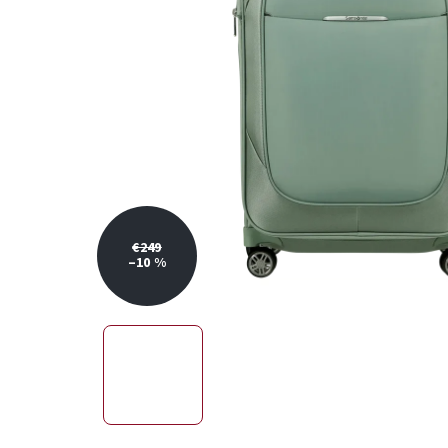
€249
–10 %