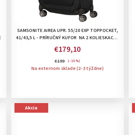
-
SAMSONITE AIREA UPR. 55/20 EXP TOPPOCKET,
E
41/43,5 L - PRÍRUČNÝ KUFOR NA 2 KOLIESKACH,
ROZŠÍRITEĽNÝ: STRICT BLACK
€179,10
€199
(–10 %)
Na externom sklade (2-3 týždne)
Akcia