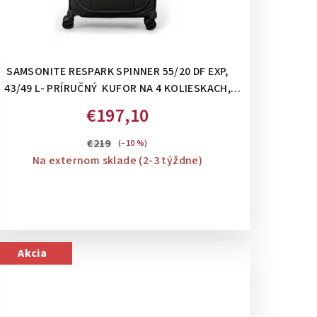
SAMSONITE RESPARK SPINNER 55/20 DF EXP,
43/49 L- PRÍRUČNÝ KUFOR NA 4 KOLIESKACH,
ROZŠÍRITEĽNÝ: FOREST GREEN
€197,10
€219
(–10 %)
Na externom sklade (2-3 týždne)
Akcia