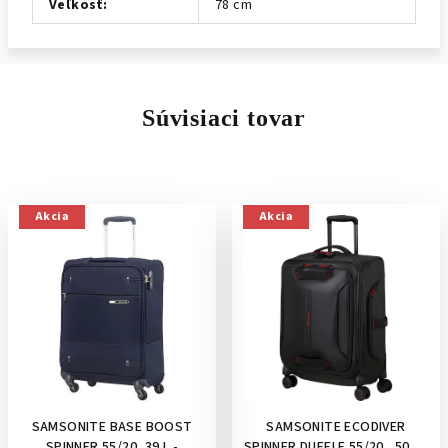
Veľkosť
:
78 cm
Súvisiaci tovar
Akcia
Akcia
SAMSONITE BASE BOOST
SAMSONITE ECODIVER
SPINNER 55/20, 39 L -
SPINNER DUFFLE 55/20 , 50 L -