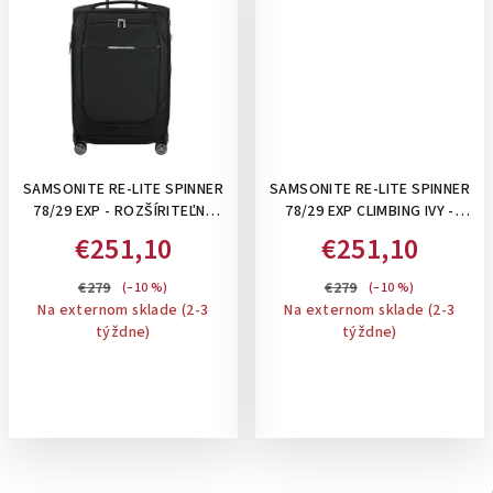
SAMSONITE RE-LITE SPINNER
SAMSONITE RE-LITE SPINNER
78/29 EXP - ROZŠÍRITEĽNÝ
78/29 EXP CLIMBING IVY -
115/129 L VEĽKÝ KUFOR,
ROZŠÍRITEĽNÝ 115/129 L
€251,10
€251,10
BALIACE KOCKY A
VEĽKÝ KUFOR + BALIACE
PERSONIFIKAČNÉ NÁLEPKY V
KOCKY A PERSONIFIKAČNÉ
€279
€279
(–10 %)
(–10 %)
CENE: BLACK
NÁLEPKY
Na externom sklade (2-3
Na externom sklade (2-3
týždne)
týždne)