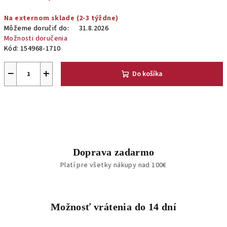
Jednotková
Na externom sklade (2-3 týždne)
cena:
Môžeme doručiť do:
31.8.2026
Možnosti doručenia
Kód:
154968-1710
−
+
Do košíka
Doprava zadarmo
Platí pre všetky nákupy nad 100€
Možnosť vrátenia do 14 dní