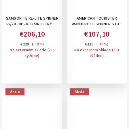
SAMSONITE RE-LITE SPINNER
AMERICAN TOURISTER
55/20 EXP- ROZŠÍRITEĽNÝ 39-
WANDERLITE SPINNER S EXP
44 L PRÍRUČNÝ KUFOR,
TSA ,45 L- PRÍRUČNÝ KUFOR
€206,10
€107,10
BALIACE KOCKY A
ROZŠÍRITEĽNÝ NA 49,5 L:
PERSONIFIKAČNÉ NÁLEPKY V
DARK NAVY
€229
€119
(–10 %)
(–10 %)
CENE: MIDNIGHT BLUE
Na externom sklade (2-3
Na externom sklade (2-3
týždne)
týždne)
Akcia
Akcia