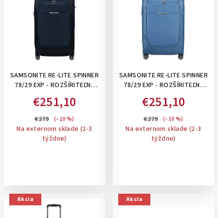
SAMSONITE RE-LITE SPINNER
SAMSONITE RE-LITE SPINNER
78/29 EXP - ROZŠÍRITEĽNÝ
78/29 EXP - ROZŠÍRITEĽNÝ
115/129 L VEĽKÝ KUFOR,
115/129 L VEĽKÝ KUFOR,
€251,10
€251,10
BALIACE KOCKY A
BALIACE KOCKY A
PERSONIFIKAČNÉ NÁLEPKY V
PERSONIFIKAČNÉ NÁLEPKY V
€279
€279
(–10 %)
(–10 %)
CENE: MIDNIGHT BLUE
CENE: CAPRI BLUE
Na externom sklade (2-3
Na externom sklade (2-3
týždne)
týždne)
Akcia
Akcia