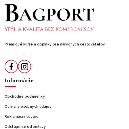
Z
á
p
ä
t
i
Prémiové kufre a doplnky pre náročných cestovateľov.
e
Informácie
Obchodné podmienky
Ochrana osobných údajov
Reklamácia tovaru
Odstúpenie od zmluvy