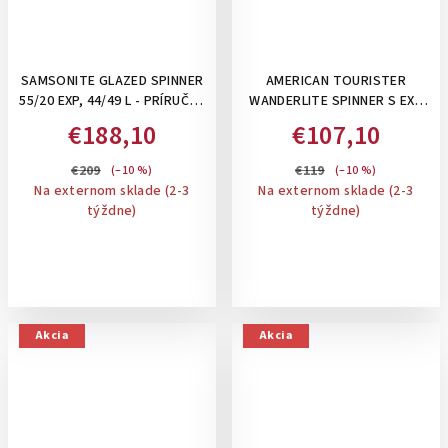
SAMSONITE GLAZED SPINNER
AMERICAN TOURISTER
55/20 EXP, 44/49 L - PRÍRUČNÝ
WANDERLITE SPINNER S EXP
KUFOR S ODDELENÍM NA
TSA GALACTIC MAUVE ,45 L-
€188,10
€107,10
NOTEBOOK, ROZŠÍRITEĽNÝ:
PRÍRUČNÝ KUFOR
ELECTRICH BLUE
ROZŠÍRITEĽNÝ
€209
€119
(–10 %)
(–10 %)
Na externom sklade (2-3
Na externom sklade (2-3
týždne)
týždne)
Akcia
Akcia