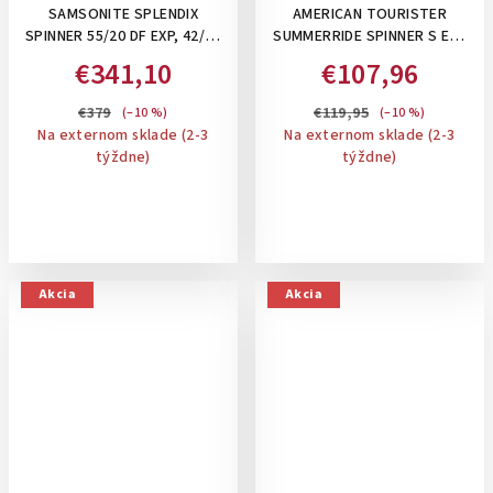
SAMSONITE SPLENDIX
AMERICAN TOURISTER
SPINNER 55/20 DF EXP, 42/48
SUMMERRIDE SPINNER S EXP
L - PRÍRUČNÝ KUFOR NA 4
TSA, 43/47L - PRÍRUČNÝ
€341,10
€107,96
KOLIESKACH, ROZŠÍRITEĽNÝ:
KUFOR, ROZŠÍRITEĽNÝ: NAVY
GREEN/BLACK
€379
€119,95
(–10 %)
(–10 %)
Na externom sklade (2-3
Na externom sklade (2-3
týždne)
týždne)
Akcia
Akcia