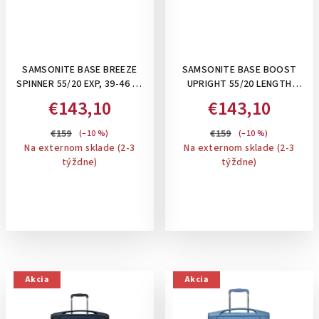
SAMSONITE BASE BREEZE
SAMSONITE BASE BOOST
SPINNER 55/20 EXP, 39-46 L -
UPRIGHT 55/20 LENGTH
PRÍRUČNÝ KUFOR,
40CM, 41 L - PRÍRUČNÝ KUFOR
€143,10
€143,10
ROZŠÍRITEĽNÝ: DARK GREEN
NA 2 KOLIESKACH: BLACK
€159
€159
(–10 %)
(–10 %)
Na externom sklade (2-3
Na externom sklade (2-3
týždne)
týždne)
Akcia
Akcia