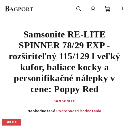
Prejsť
na
obsah
Nákupn
Hľadať
Prihlásenie
Samsonite RE-LITE
košík
SPINNER 78/29 EXP -
rozšíriteľný 115/129 l veľký
kufor, baliace kocky a
personifikačné nálepky v
cene: Poppy Red
SAMSONITE
Priemerné
Neohodnotené
Podrobnosti hodnotenia
hodnotenie
produktu
Akcia
je