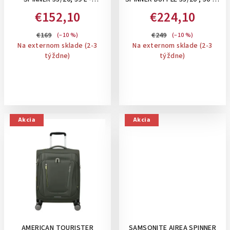
PRÍRUČNÝ KUFOR NA 4
PRÍRUČNÝ KUFOR NA 4
€152,10
€224,10
KOLIESKACH: NAVY BLUE
KOLIESKACH: BLACK
€169
€249
(–10 %)
(–10 %)
Na externom sklade (2-3
Na externom sklade (2-3
týždne)
týždne)
Akcia
Akcia
AMERICAN TOURISTER
SAMSONITE AIREA SPINNER