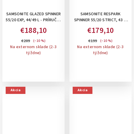
SAMSONITE GLAZED SPINNER
SAMSONITE RESPARK
55/20 EXP, 44/49 L - PRÍRUČNÝ
SPINNER 55/20 STRICT, 43 L-
KUFOR S ODDELENÍM NA
PRÍRUČNÝ KUFOR : MIDNIGHT
€188,10
€179,10
NOTEBOOK, ROZŠÍRITEĽNÝ:
BLUE
LIME PUNCH
€209
€199
(–10 %)
(–10 %)
Na externom sklade (2-3
Na externom sklade (2-3
týždne)
týždne)
Akcia
Akcia