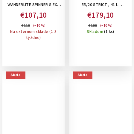
WANDERLITE SPINNER S EXP
55/20 STRICT , 41 L-
TSA ,45 L- PRÍRUČNÝ KUFOR
PRÍRUČNÝ KUFOR: STRICT
€107,10
€179,10
ROZŠÍRITEĽNÝ NA 49,5 L:
DARK BLUE
DARK KHAKI
€119
€199
(–10 %)
(–10 %)
Na externom sklade (2-3
Skladom
(1 ks)
týždne)
Akcia
Akcia