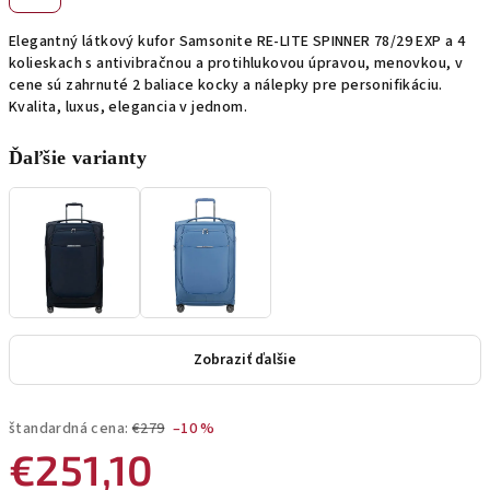
Elegantný látkový kufor Samsonite RE-LITE SPINNER 78/29 EXP a 4
kolieskach s antivibračnou a protihlukovou úpravou, menovkou, v
cene sú zahrnuté 2 baliace kocky a nálepky pre personifikáciu.
Kvalita, luxus, elegancia v jednom.
Ďaľšie varianty
Zobraziť ďalšie
štandardná cena:
€279
–10 %
€251,10