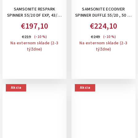
SAMSONITE RESPARK
SAMSONITE ECODIVER
SPINNER 55/20 DF EXP, 43/49
SPINNER DUFFLE 55/20 , 50 L -
L- PRÍRUČNÝ KUFOR NA 4
PRÍRUČNÝ KUFOR NA 4
€197,10
€224,10
KOLIESKACH, ROZŠÍRITEĽNÝ:
KOLIESKACH: YELLOW
FOREST GREEN
€219
€249
(–10 %)
(–10 %)
Na externom sklade (2-3
Na externom sklade (2-3
týždne)
týždne)
Akcia
Akcia