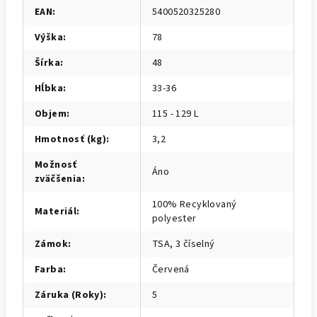
EAN
:
5400520325280
Výška
:
78
Šírka
:
48
Hĺbka
:
33-36
Objem
:
115 - 129 L
Hmotnosť (kg)
:
3,2
Možnosť
Áno
zväčšenia
:
100% Recyklovaný
Materiál
:
polyester
Zámok
:
TSA, 3 číselný
Farba
:
Červená
Záruka (Roky)
:
5