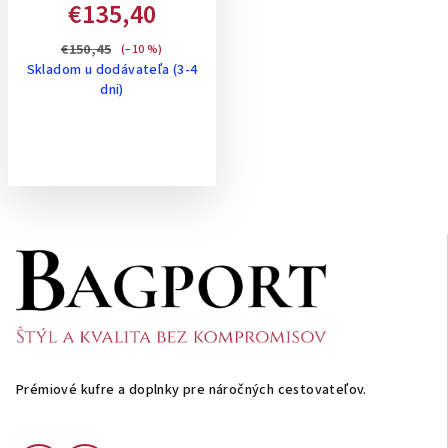
RAMENO- ČIERNA
€135,40
€150,45
(–10 %)
Skladom u dodávateľa (3-4
dni)
Z
á
p
ä
t
i
Prémiové kufre a doplnky pre náročných cestovateľov.
e