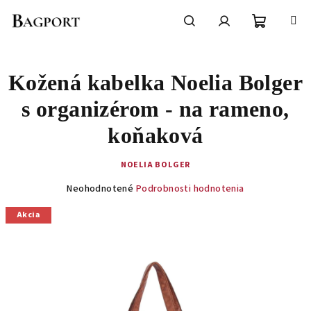
Prejsť
na
obsah
Nákupn
Hľadať
Prihlásenie
Kožená kabelka Noelia Bolger
košík
s organizérom - na rameno,
koňaková
NOELIA BOLGER
Priemerné
Neohodnotené
Podrobnosti hodnotenia
hodnotenie
produktu
Akcia
je
0,0
z
5
hviezdičiek.