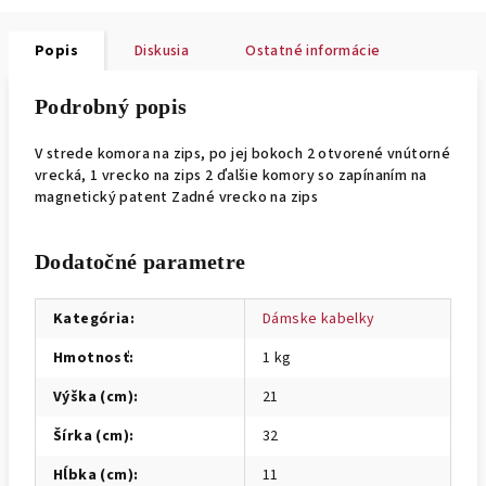
Popis
Diskusia
Ostatné informácie
Podrobný popis
V strede komora na zips, po jej bokoch 2 otvorené vnútorné
vrecká, 1 vrecko na zips 2 ďalšie komory so zapínaním na
magnetický patent Zadné vrecko na zips
Dodatočné parametre
Kategória
:
Dámske kabelky
Hmotnosť
:
1 kg
Výška (cm)
:
21
Šírka (cm)
:
32
Hĺbka (cm)
:
11