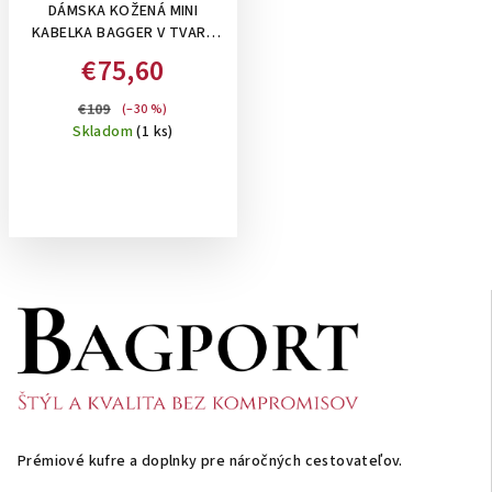
DÁMSKA KOŽENÁ MINI
KABELKA BAGGER V TVARE
MEŠCA , DO
€75,60
RUKY/CROSSBODY - ČIERNA
€109
(–30 %)
Skladom
(1 ks)
Z
á
p
ä
t
i
Prémiové kufre a doplnky pre náročných cestovateľov.
e