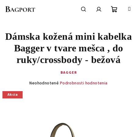
Prejsť
na
obsah
Nákupn
Hľadať
Prihlásenie
Dámska kožená mini kabelka
košík
Bagger v tvare mešca , do
ruky/crossbody - bežová
BAGGER
Priemerné
Neohodnotené
Podrobnosti hodnotenia
hodnotenie
produktu
Akcia
je
0,0
z
5
hviezdičiek.