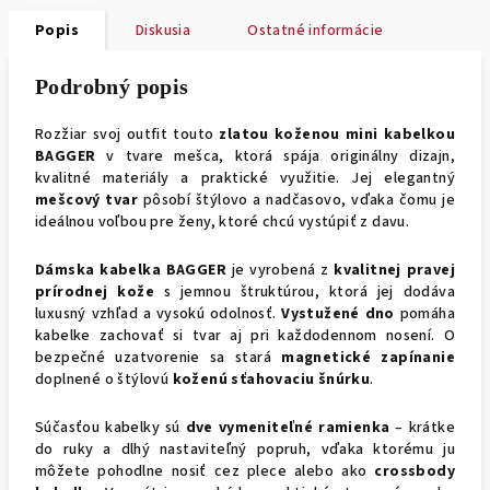
Popis
Diskusia
Ostatné informácie
Podrobný popis
Rozžiar svoj outfit touto
zlatou koženou mini kabelkou
BAGGER
v tvare mešca, ktorá spája originálny dizajn,
kvalitné materiály a praktické využitie. Jej elegantný
mešcový tvar
pôsobí štýlovo a nadčasovo, vďaka čomu je
ideálnou voľbou pre ženy, ktoré chcú vystúpiť z davu.
Dámska kabelka BAGGER
je vyrobená z
kvalitnej pravej
prírodnej kože
s jemnou štruktúrou, ktorá jej dodáva
luxusný vzhľad a vysokú odolnosť.
Vystužené dno
pomáha
kabelke zachovať si tvar aj pri každodennom nosení. O
bezpečné uzatvorenie sa stará
magnetické zapínanie
doplnené o štýlovú
koženú sťahovaciu šnúrku
.
Súčasťou kabelky sú
dve vymeniteľné ramienka
– krátke
do ruky a dlhý nastaviteľný popruh, vďaka ktorému ju
môžete pohodlne nosiť cez plece alebo ako
crossbody