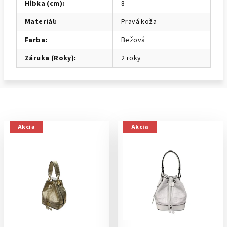
Hĺbka (cm)
:
8
Materiál
:
Pravá koža
Farba
:
Bežová
Záruka (Roky)
:
2 roky
Akcia
Akcia