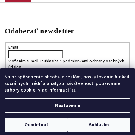
Odoberať newsletter
Email
Vložením e-mailu súhlasíte s
podmienkami ochrany osobných
údajov
Na prispôsobenie obsahu a reklám, poskytovanie funkcií
sociálnych médií a analýzu návštevnosti používame
Prihlásiť sa
súbory cookie. Viac informácií
tu
.
Nastavenie
Copyright 2026
Bagport.sk
. Všetky práva vyhradené.
Upraviť
nastavenie cookies
Odmietnuť
Súhlasím
Vytvoril Shoptet
a
Adatelier