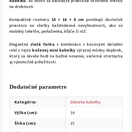
kabelku
. Vo vnútri sa nachádza praktické otvorené vrecko
na drobnosti.
Kompaktné rozmery
15 × 16 × 8 cm
ponúkajú dostatok
priestoru na všetky každodenné nevyhnutnosti, ako sú
mobilný telefón, peňaženka, kľúče či rúž.
Elegantná
zlatá farba
v kombinácii s kovovými detailmi
robí z tejto
koženej mini kabelky
výrazný módny doplnok,
ktorý sa skvele hodí na bežné nosenie, večerné stretnutia
aj výnimočné príležitosti.
Dodatočné parametre
Kategória
:
Dámske kabelky
Výška (cm)
:
16
Šírka (cm)
:
15