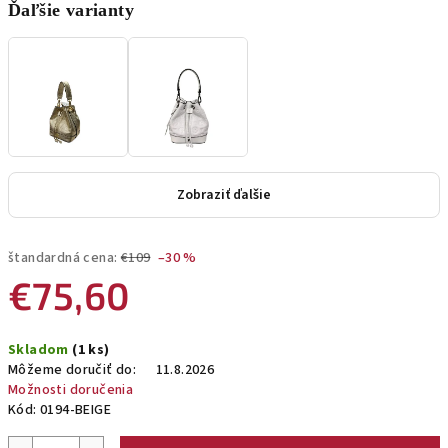
Ďaľšie varianty
Zobraziť ďalšie
štandardná cena:
€109
–30 %
€75,60
Jednotková
Skladom
(1 ks)
cena:
Môžeme doručiť do:
11.8.2026
Možnosti doručenia
Kód:
0194-BEIGE