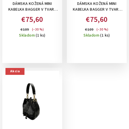
DÁMSKA KOŽENÁ MINI
DÁMSKA KOŽENÁ MINI
KABELKA BAGGER V TVARE
KABELKA BAGGER V TVARE
MEŠCA - DO
MEŠCA , DO
€75,60
€75,60
RUKY/CROSSBODY - ZLATÁ
RUKY/CROSSBODY - BIELA
€109
€109
(–30 %)
(–30 %)
Skladom
(1 ks)
Skladom
(1 ks)
Akcia