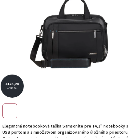
hviezdičiek.
€173,20
–10 %
Elegantná notebooková taška Samsonite pre 14,1" notebooky s
USB portom a s množstvom organizovaného úložného priestoru.