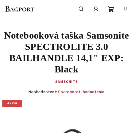
Prejsť
na
obsah
Nákupn
Hľadať
Prihlásenie
Notebooková taška Samsonite
košík
SPECTROLITE 3.0
BAILHANDLE 14,1" EXP:
Black
SAMSONITE
Priemerné
Neohodnotené
Podrobnosti hodnotenia
hodnotenie
produktu
Akcia
je
0,0
z
5