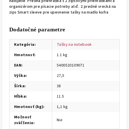
nabíjanie Predná priehradka s 2 zipsovými priehradkami a
organizérom pre písacie potreby atď. 2 predné vrecká na
zips Smart sleeve pre upevnenie tašky na madlo kufra
Dodatočné parametre
Kategória
:
Tašky na notebook
Hmotnosť
:
1.1 kg
EAN
:
5400520109071
Výška
:
27,5
Šírka
:
38
Hĺbka
:
11.5
Hmotnosť (kg)
:
1,1 kg
Možnosť
Nie
zväčšenia
: