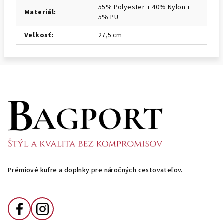
55% Polyester + 40% Nylon +
Materiál
:
5% PU
Veľkosť
:
27,5 cm
Z
á
p
ä
t
i
Prémiové kufre a doplnky pre náročných cestovateľov.
e