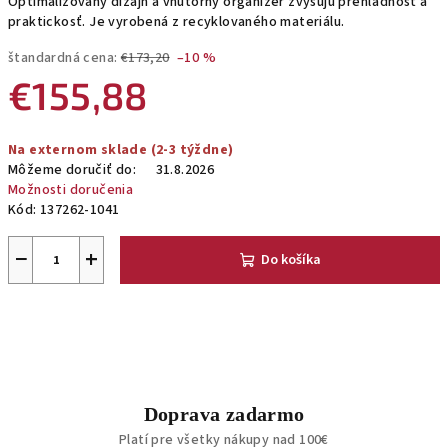
Optimalizovaný dizajn a vnútorný organizér zvyšujú prehľadnosť a
praktickosť. Je vyrobená z recyklovaného materiálu.
štandardná cena:
€173,20
–10 %
€155,88
Jednotková
Na externom sklade (2-3 týždne)
cena:
Môžeme doručiť do:
31.8.2026
Možnosti doručenia
Kód:
137262-1041
−
+
Do košíka
Doprava zadarmo
Platí pre všetky nákupy nad 100€